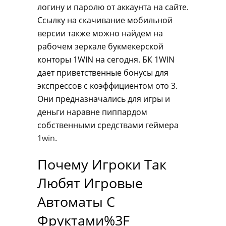
логину и паролю от аккаунта на сайте.
Ссылку на скачивание мобильной
версии также можно найдем на
рабочем зеркале букмекерской
конторы 1WIN на сегодня. БК 1WIN
дает приветственные бонусы для
экспрессов с коэффициентом ото 3.
Они предназначались для игры и
деньги наравне пиппардом
собственными средствами геймера
1win
.
Почему Игроки Так
Любят Игровые
Автоматы С
Фруктами%3F