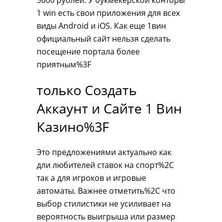
5000 рублей. У букмекерской конторы
1 win есть свои приложения для всех
виды Android и iOS. Как еще 1вин
официальный сайт нельзя сделать
посещение портала более
приятным%3F
только Создать
Аккаунт и Сайте 1 Вин
Казино%3F
Это предложениями актуально как
дли любителей ставок на спорт%2C
так а для игроков и игровые
автоматы. Важнее отметить%2C что
выбор стилистики не усиливает на
вероятность выигрыша или размер