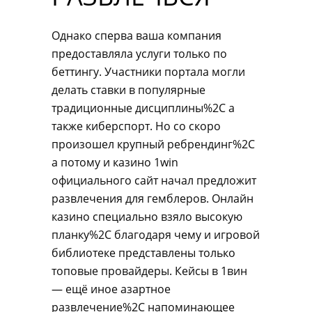
Однако сперва ваша компания
предоставляла услуги только по
беттингу. Участники портала могли
делать ставки в популярные
традиционные дисциплины%2C а
также киберспорт. Но со скоро
произошел крупный ребрендинг%2C
а потому и казино 1win
официального сайт начал предложит
развлечения для гемблеров. Онлайн
казино специально взяло высокую
планку%2C благодаря чему и игровой
библиотеке представлены только
топовые провайдеры. Кейсы в 1вин
— ещё иное азартное
развлечение%2C напоминающее