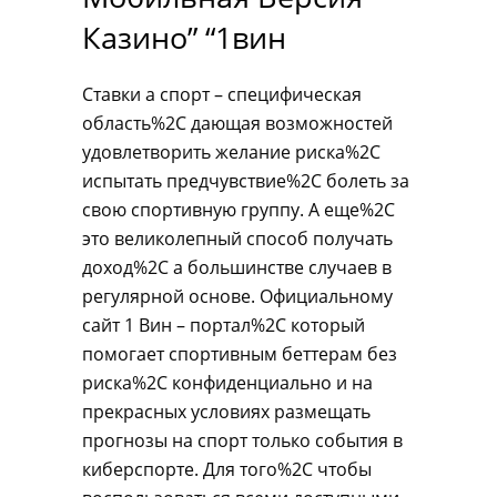
Казино” “1вин
Ставки а спорт – специфическая
область%2C дающая возможностей
удовлетворить желание риска%2C
испытать предчувствие%2C болеть за
свою спортивную группу. А еще%2C
это великолепный способ получать
доход%2C а большинстве случаев в
регулярной основе. Официальному
сайт 1 Вин – портал%2C который
помогает спортивным беттерам без
риска%2C конфиденциально и на
прекрасных условиях размещать
прогнозы на спорт только события в
киберспорте. Для того%2C чтобы