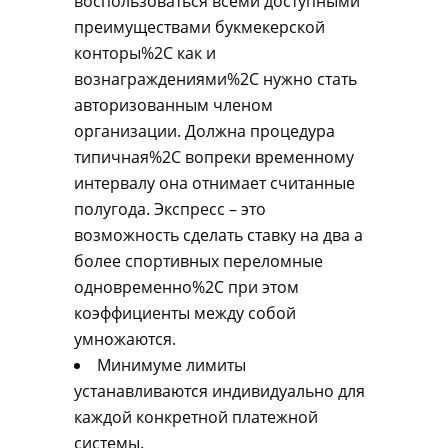
воспользоваться всеми доступными
преимуществами букмекерской
конторы%2C как и
вознаграждениями%2C нужно стать
авторизованным членом
организации. Должна процедура
типичная%2C вопреки временному
интервалу она отнимает считанные
полугода. Экспресс – это
возможность сделать ставку на два а
более спортивных переломные
одновременно%2C при этом
коэффициенты между собой
умножаются.
Минимуме лимиты
устанавливаются индивидуально для
каждой конкретной платежной
системы.