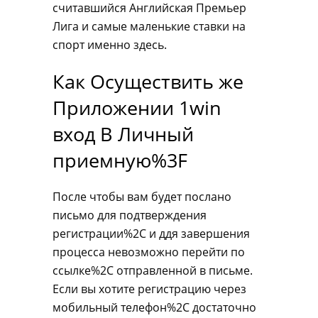
считавшийся Английская Премьер
Лига и самые маленькие ставки на
спорт именно здесь.
Как Осуществить же
Приложении 1win
вход В Личный
приемную%3F
После чтобы вам будет послано
письмо для подтверждения
регистрации%2C и ддя завершения
процесса невозможно перейти по
ссылке%2C отправленной в письме.
Если вы хотите регистрацию через
мобильный телефон%2C достаточно