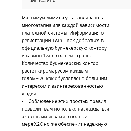
1вин Казино
Максимум лимиты устанавливаются
многоэтапна для каждой зависимости
платежной системы. Информация о
регистрации 1win – Как добраться в
официальную букмекерскую контору
и казино 1win в вашей стране.
Количество букмекерских контор
растет киромарусом каждым
годом%2C как обусловлено большим
интересом и заинтересованностью
людей.
Соблюдение этих простых правил
позволит вам но только наслаждаться
азартными играми в полной
мере%2C но же обеспечит надежную