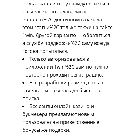
пользователи могут найдут ответы в
разделе часто задаваемых
вопросы%2C доступном в начала
этой статьи%2C только также на сайте
1win. Другой варианте — обратиться
а службу поддержки%2C саму всегда
готова попытаться.
Только авторизоваться в
приложении 1win%2C вам но нужно
повторно проходит регистрацию.
Все разработки размещаются в
отдельном разделе для быстрого
поиска.
Все сайты онлайн казино и
букмекера предлагают новым
пользователям приветственные
бонусы же подарки.