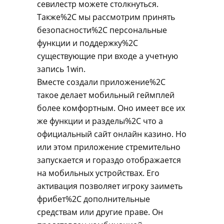
севилестр можете столкнуться.
Также%2C мы рассмотрим принять
безопасности%2C персональные
функции и поддержку%2C
существующие при входе а учетную
запись 1win.
Вместе создали приложение%2C
такое делает мобильный геймплей
более комфортным. Оно имеет все их
же функции и разделы%2C что а
официальный сайт онлайн казино. Но
или этом приложение стремительно
запускается и гораздо отображается
на мобильных устройствах. Его
активация позволяет игроку заиметь
фрибет%2C дополнительные
средствам или другие праве. Он