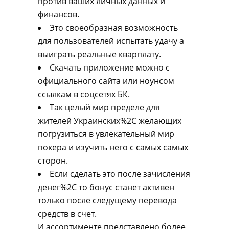
против ваших личных данных и
финансов.
Это своеобразная возможность
для пользователей испытать удачу а
выиграть реальные кварплату.
Скачать приложение можно с
официального сайта или ноунсом
ссылкам в соцсетях БК.
Так целый мир пределе для
жителей Украинских%2C желающих
погрузиться в увлекательный мир
покера и изучить него с самых самых
сторон.
Если сделать это после зачисления
денег%2C то бонус станет активен
только после следущему перевода
средств в счет.
И ассортименте представлено более