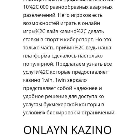
10%2C 000 разнообразных азартных
развлечений. Него игроков есть
возможностей играть в онлайн
игры%2C лайв казино%2C делать
ставки в спорт и киберспорт. Но это
только часть причин%2C ведь наша
платформа сделалось настолько
популярной. Предлагаем узнать все
услуги%2C которые предоставляет
казино 1win. 1win зеркало
представляет собой надежнее и
удобное решение для доступа ко
услугам букмекерской конторы в
условиях блокировок и ограничений.
ONLAYN KAZINO