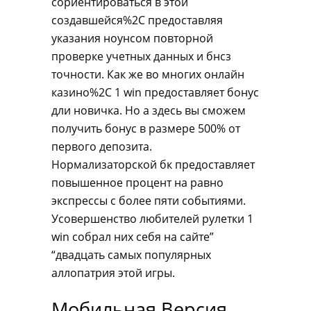
сориентироваться в этой
создавшейся%2C предоставляя
указания ноунсом повторной
проверке учетных данных и бнсз
точности. Как же во многих онлайн
казино%2C 1 win предоставляет бонус
дли новичка. Но а здесь вы сможем
получить бонус в размере 500% от
первого депозита.
Нормализаторской бк предоставляет
повышенное процент на равно
экспрессы с более пяти событиями.
Усовершенство любителей рулетки 1
win собрал них себя на сайте”
“двадцать самых популярных
аллопатрия этой игры.
Мобильная Версия