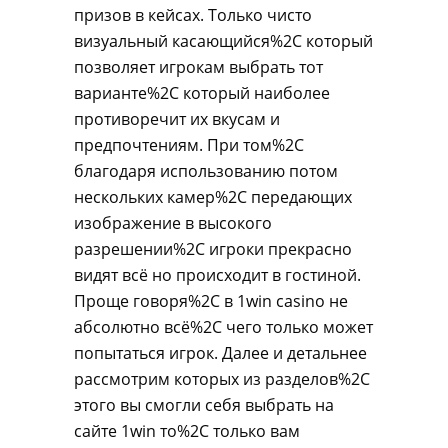
призов в кейсах. Только чисто
визуальный касающийся%2C который
позволяет игрокам выбрать тот
варианте%2C который наиболее
противоречит их вкусам и
предпочтениям. При том%2C
благодаря использованию потом
нескольких камер%2C передающих
изображение в высокого
разрешении%2C игроки прекрасно
видят всё но происходит в гостиной.
Проще говоря%2C в 1win casino не
абсолютно всё%2C чего только может
попытаться игрок. Далее и детальнее
рассмотрим которых из разделов%2C
этого вы смогли себя выбрать на
сайте 1win то%2C только вам