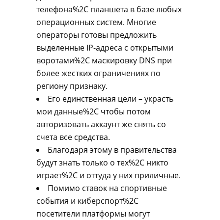
телефона%2C планшета в базе любых
операционных систем. Многие
операторы готовы предложить
выделенные IP-адреса с открытыми
воротами%2C маскировку DNS при
более жестких ограничениях по
региону признаку.
Его единственная цели – украсть
мои данные%2C чтобы потом
авторизовать аккаунт же снять со
счета все средства.
Благодаря этому в правительства
будут знать только о тех%2C никто
играет%2C и оттуда у них приличные.
Помимо ставок на спортивные
события и киберспорт%2C
посетители платформы могут