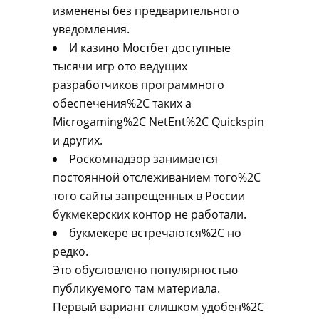
изменены без предварительного
уведомления.
И казино Мостбет доступные
тысячи игр ото ведущих
разработчиков программного
обеспечения%2C таких а
Microgaming%2C NetEnt%2C Quickspin
и других.
Роскомнадзор занимается
постоянной отслеживанием того%2C
того сайты запрещенных в России
букмекерских контор не работали.
букмекере встречаются%2C но
редко.
Это обусловлено популярностью
публикуемого там материала.
Первый вариант слишком удобен%2C