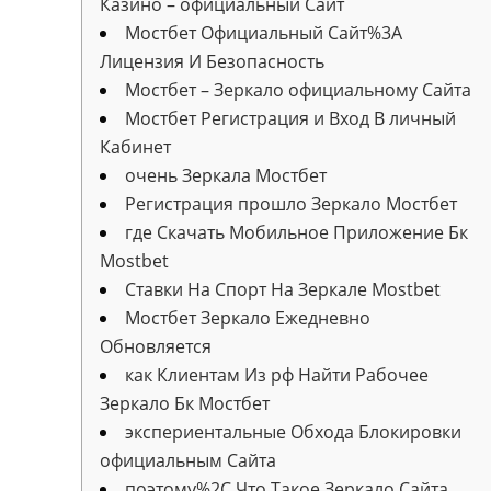
Казино – официальный Сайт
Мостбет Официальный Сайт%3A
Лицензия И Безопасность
Мостбет – Зеркало официальному Сайта
Мостбет Регистрация и Вход В личный
Кабинет
очень Зеркала Мостбет
Регистрация прошло Зеркало Мостбет
где Скачать Мобильное Приложение Бк
Mostbet
Ставки На Спорт На Зеркале Mostbet
Мостбет Зеркало Ежедневно
Обновляется
как Клиентам Из рф Найти Рабочее
Зеркало Бк Мостбет
экспериентальные Обхода Блокировки
официальным Сайта
поэтому%2C Что Такое Зеркало Сайта