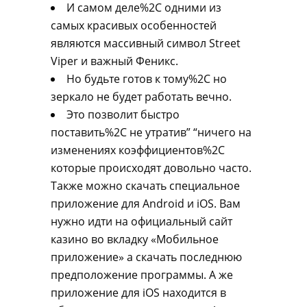
И самом деле%2C одними из
самых красивых особенностей
являются массивный символ Street
Viper и важный Феникс.
Но будьте готов к тому%2C но
зеркало не будет работать вечно.
Это позволит быстро
поставить%2C не утратив” “ничего на
изменениях коэффициентов%2C
которые происходят довольно часто.
Также можно скачать специальное
приложение для Android и iOS. Вам
нужно идти на официальный сайт
казино во вкладку «Мобильное
приложение» а скачать последнюю
предположение программы. А же
приложение для iOS находится в