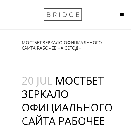
МОСТБЕТ ЗЕРКАЛО ОФИЦИАЛЬНОГО
САЙТА РАБОЧЕЕ НА СЕГОДН
20 JUL
МОСТБЕТ
ЗЕРКАЛО
ОФИЦИАЛЬНОГО
САЙТА РАБОЧЕЕ