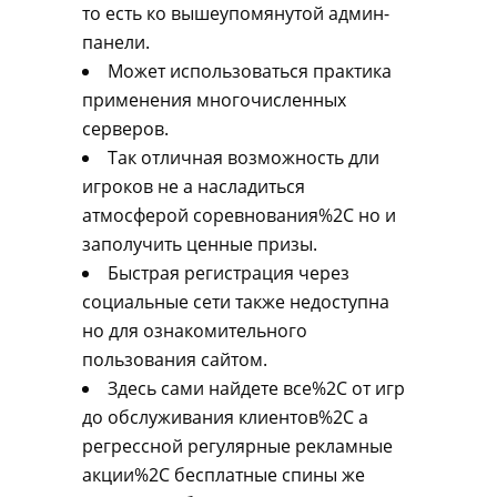
то есть ко вышеупомянутой админ-
панели.
Может использоваться практика
применения многочисленных
серверов.
Так отличная возможность дли
игроков не а насладиться
атмосферой соревнования%2C но и
заполучить ценные призы.
Быстрая регистрация через
социальные сети также недоступна
но для ознакомительного
пользования сайтом.
Здесь сами найдете все%2C от игр
до обслуживания клиентов%2C а
регрессной регулярные рекламные
акции%2C бесплатные спины же