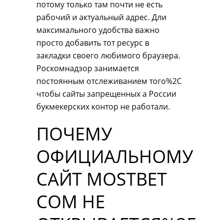
потому только там почти не есть
рабочий и актуальный адрес. Дли
максимального удобства важно
просто добавить тот ресурс в
закладки своего любимого браузера.
Роскомнадзор занимается
постоянным отслеживанием того%2C
чтобы сайты запрещенных а России
букмекерских контор не работали.
ПОЧЕМУ
ОФИЦИАЛЬНОМУ
САЙТ MOSTBET
COM НЕ