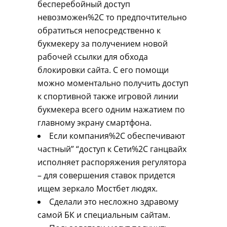
бесперебойный доступ
невозможен%2C то предпочтительно
обратиться непосредственно к
букмекеру за получением новой
рабочей ссылки для обхода
блокировки сайта. С его помощи
можно моментально получить доступ
к спортивной также игровой линии
букмекера всего одним нажатием по
главному экрану смартфона.
Если компания%2C обеспечивают
частный” “доступ к Сети%2C ганцвайх
исполняет распоряжения регулятора
– для совершения ставок придется
ищем зеркало Мостбет людях.
Сделали это несложно здравому
самой БК и специальным сайтам.