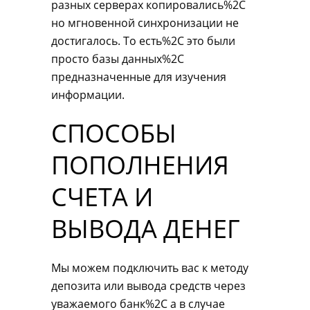
разных серверах копировались%2C
но мгновенной синхронизации не
достигалось. То есть%2C это были
просто базы данных%2C
предназначенные для изучения
информации.
СПОСОБЫ
ПОПОЛНЕНИЯ
СЧЕТА И
ВЫВОДА ДЕНЕГ
Мы можем подключить вас к методу
депозита или вывода средств через
уважаемого банк%2C а в случае