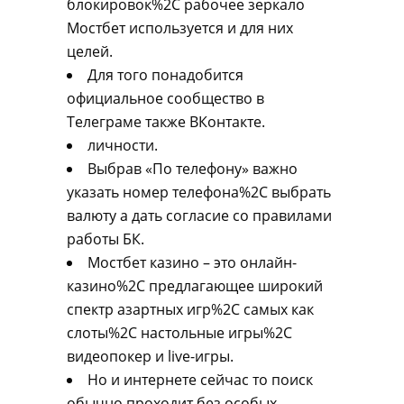
блокировок%2C рабочее зеркало
Мостбет используется и для них
целей.
Для того понадобится
официальное сообщество в
Телеграме также ВКонтакте.
личности.
Выбрав «По телефону» важно
указать номер телефона%2C выбрать
валюту а дать согласие со правилами
работы БК.
Мостбет казино – это онлайн-
казино%2C предлагающее широкий
спектр азартных игр%2C самых как
слоты%2C настольные игры%2C
видеопокер и live-игры.
Но и интернете сейчас то поиск
обычно проходит без особых