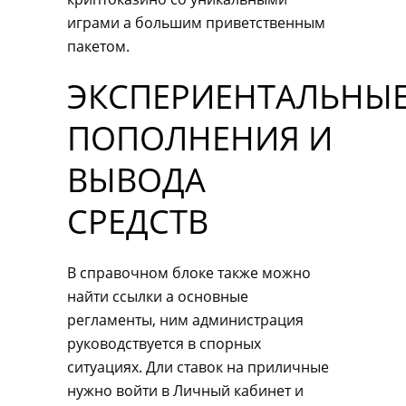
играми а большим приветственным
пакетом.
ЭКСПЕРИЕНТАЛЬНЫ
ПОПОЛНЕНИЯ И
ВЫВОДА
СРЕДСТВ
В справочном блоке также можно
найти ссылки а основные
регламенты, ним администрация
руководствуется в спорных
ситуациях. Дли ставок на приличные
нужно войти в Личный кабинет и