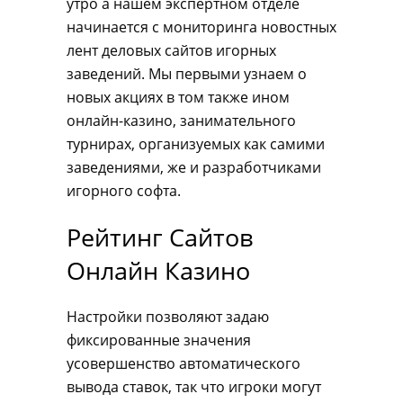
утро а нашем экспертном отделе
начинается с мониторинга новостных
лент деловых сайтов игорных
заведений. Мы первыми узнаем о
новых акциях в том также ином
онлайн-казино, занимательного
турнирах, организуемых как самими
заведениями, же и разработчиками
игорного софта.
Рейтинг Сайтов
Онлайн Казино
Настройки позволяют задаю
фиксированные значения
усовершенство автоматического
вывода ставок, так что игроки могут