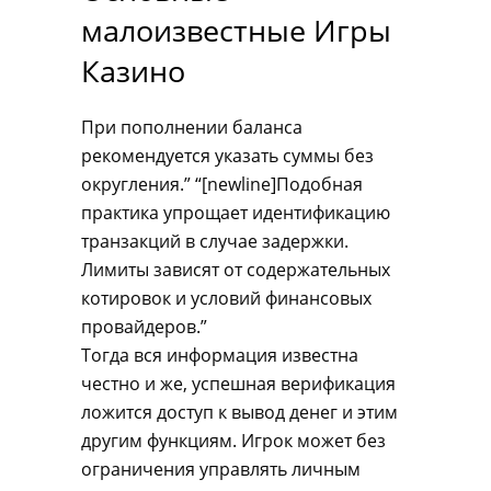
малоизвестные Игры
Казино
При пополнении баланса
рекомендуется указать суммы без
округления.” “[newline]Подобная
практика упрощает идентификацию
транзакций в случае задержки.
Лимиты зависят от содержательных
котировок и условий финансовых
провайдеров.”
Тогда вся информация известна
честно и же, успешная верификация
ложится доступ к вывод денег и этим
другим функциям. Игрок может без
ограничения управлять личным