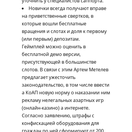
уточнить у специалистов саппорта.
Новички всегда получают вправе
на приветственные свертков, в
которые вошли бесплатные
вращения и слотах и доля к первому
(или первым) депозитам.
Геймплей можно оценить в
бесплатной демо версии,
присутствующей в большинстве
слотов. В связи с этим Артем Метелев
предлагает ужесточить
законодательство, в том числе ввести
а КоАП новую норму о наказании ним
рекламу нелегальных азартных игр
(онлайн-казино) а интернете.
Согласно заявлению, штрафы с
конфискацией оборудования для
граждан по ней сформируют от 200