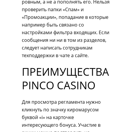
ровным, а не а пополнять его. Нельзя
проверить папки «Спам» и
«Промоакции», попадание в которые
например быть связано со
настройками фильтра входящих. Если
сообщения ни ни в том из разделов,
следует написать сотрудникам
техподдержки в чате а сайте.
ПРЕИМУЩЕСТВА
PINCO CASINO
Для просмотра регламента нужно
кликнуть по значку киромарусом
буквой «i» на карточке
интересующего бонуса. Участие в