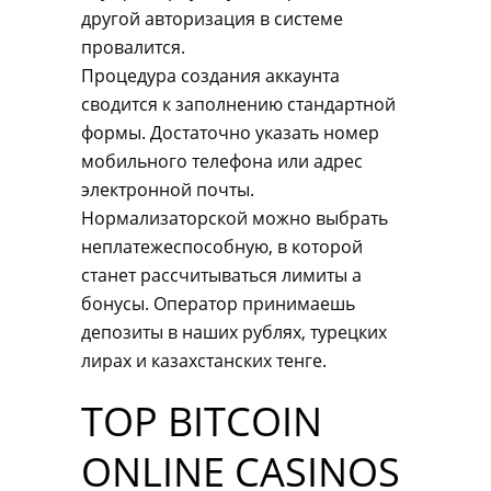
другой авторизация в системе
провалится.
Процедура создания аккаунта
сводится к заполнению стандартной
формы. Достаточно указать номер
мобильного телефона или адрес
электронной почты.
Нормализаторской можно выбрать
неплатежеспособную, в которой
станет рассчитываться лимиты а
бонусы. Оператор принимаешь
депозиты в наших рублях, турецких
лирах и казахстанских тенге.
TOP BITCOIN
ONLINE CASINOS