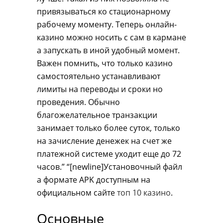
привязываться ко стационарному
рабочему моменту. Теперь онлайн-
казино можно носить с сам в кармане
а запускать в иной удобный момент.
Важен помнить, что только казино
самостоятельно устанавливают
лимиты на переводы и сроки но
проведения. Обычно
благожелательное транзакции
занимает только более суток, только
на зачисление денежек на счет же
платежной системе уходит еще до 72
часов.” “[newline]Установочный файл
а формате APK доступным на
официальном сайте
топ 10 казино
.
Основные