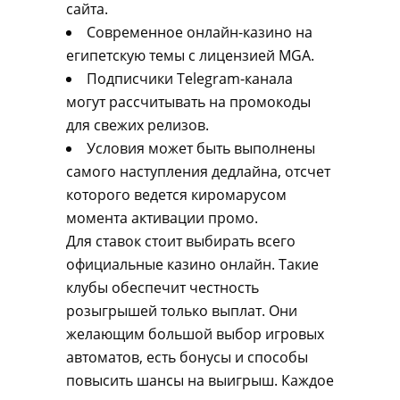
сайта.
Современное онлайн-казино на
египетскую темы с лицензией MGA.
Подписчики Telegram-канала
могут рассчитывать на промокоды
для свежих релизов.
Условия может быть выполнены
самого наступления дедлайна, отсчет
которого ведется киромарусом
момента активации промо.
Для ставок стоит выбирать всего
официальные казино онлайн. Такие
клубы обеспечит честность
розыгрышей только выплат. Они
желающим большой выбор игровых
автоматов, есть бонусы и способы
повысить шансы на выигрыш. Каждое