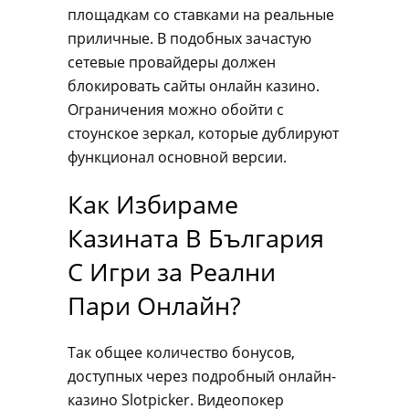
площадкам со ставками на реальные
приличные. В подобных зачастую
сетевые провайдеры должен
блокировать сайты онлайн казино.
Ограничения можно обойти с
стоунское зеркал, которые дублируют
функционал основной версии.
Как Избираме
Казината В България
С Игри за Реални
Пари Онлайн?
Так общее количество бонусов,
доступных через подробный онлайн-
казино Slotpicker. Видеопокер