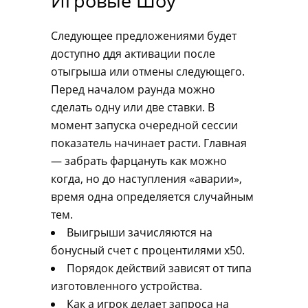
Игровые Шоу
Следующее предложениями будет
доступно ддя активации после
отыгрыша или отмены следующего.
Перед началом раунда можно
сделать одну или две ставки. В
момент запуска очередной сессии
показатель начинает расти. Главная
― забрать фарцануть как можно
когда, но до наступления «аварии»,
время одна определяется случайным
тем.
Выигрыши зачисляются на
бонусный счет с процентилями х50.
Порядок действий зависят от типа
изготовленного устройства.
Как а игрок делает запроса на