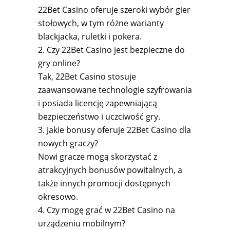
22Bet Casino oferuje szeroki wybór gier
stołowych, w tym różne warianty
blackjacka, ruletki i pokera.
2. Czy 22Bet Casino jest bezpieczne do
gry online?
Tak, 22Bet Casino stosuje
zaawansowane technologie szyfrowania
i posiada licencję zapewniającą
bezpieczeństwo i uczciwość gry.
3. Jakie bonusy oferuje 22Bet Casino dla
nowych graczy?
Nowi gracze mogą skorzystać z
atrakcyjnych bonusów powitalnych, a
także innych promocji dostępnych
okresowo.
4. Czy mogę grać w 22Bet Casino na
urządzeniu mobilnym?