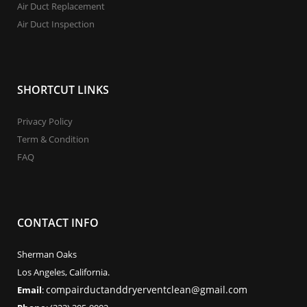
Air Duct Replacement
Air Duct Inspection
SHORTCUT LINKS
Privacy Policy
Term & Condition
FAQ
CONTACT INFO
Sherman Oaks
Los Angeles, California.
compairductanddryerventclean@gmail.com
Email
: