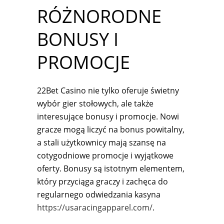
RÓŻNORODNE
BONUSY I
PROMOCJE
22Bet Casino nie tylko oferuje świetny
wybór gier stołowych, ale także
interesujące bonusy i promocje. Nowi
gracze mogą liczyć na bonus powitalny,
a stali użytkownicy mają szansę na
cotygodniowe promocje i wyjątkowe
oferty. Bonusy są istotnym elementem,
który przyciąga graczy i zachęca do
regularnego odwiedzania kasyna
https://usaracingapparel.com/
.