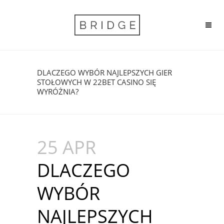
DLACZEGO WYBÓR NAJLEPSZYCH GIER
STOŁOWYCH W 22BET CASINO SIĘ
WYRÓŻNIA?
25 APR
DLACZEGO
WYBÓR
NAJLEPSZYCH