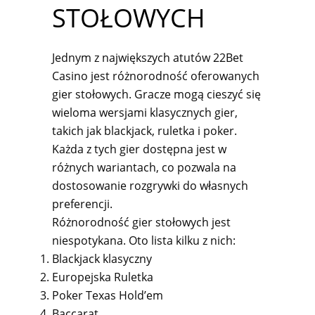
STOŁOWYCH
Jednym z największych atutów 22Bet
Casino jest różnorodność oferowanych
gier stołowych. Gracze mogą cieszyć się
wieloma wersjami klasycznych gier,
takich jak blackjack, ruletka i poker.
Każda z tych gier dostępna jest w
różnych wariantach, co pozwala na
dostosowanie rozgrywki do własnych
preferencji.
Różnorodność gier stołowych jest
niespotykana. Oto lista kilku z nich:
Blackjack klasyczny
Europejska Ruletka
Poker Texas Hold’em
Baccarat