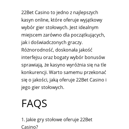
22Bet Casino to jedno z najlepszych
kasyn online, które oferuje wyjątkowy
wybór gier stołowych. Jest idealnym
miejscem zarówno dla początkujących,
jak i doświadczonych graczy.
Różnorodność, doskonała jakość
interfejsu oraz bogaty wybór bonusów
sprawiają, że kasyno wyróżnia się na tle
konkurencji. Warto samemu przekonać
się o jakości, jaką oferuje 22Bet Casino i
jego gier stołowych.
FAQS
1. Jakie gry stołowe oferuje 22Bet
Casino?