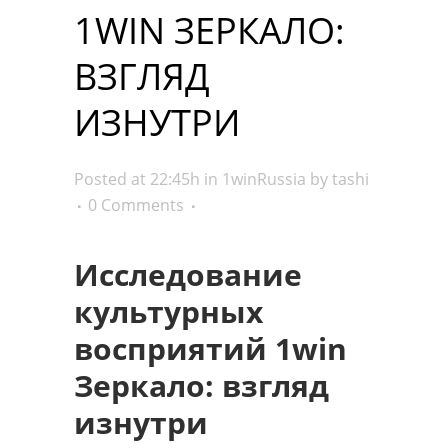
1WIN ЗЕРКАЛО:
ВЗГЛЯД
ИЗНУТРИ
Posted at 22:45h
in
1winRussia
by
tashi
0 Comments
Исследование
культурных
восприятий 1win
Зеркало: взгляд
изнутри