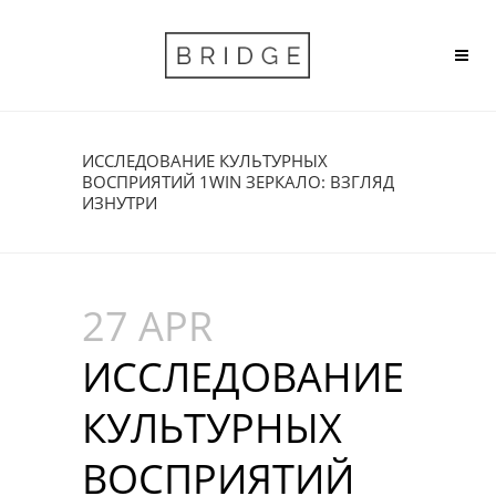
ИССЛЕДОВАНИЕ КУЛЬТУРНЫХ
ВОСПРИЯТИЙ 1WIN ЗЕРКАЛО: ВЗГЛЯД
ИЗНУТРИ
27 APR
ИССЛЕДОВАНИЕ
КУЛЬТУРНЫХ
ВОСПРИЯТИЙ