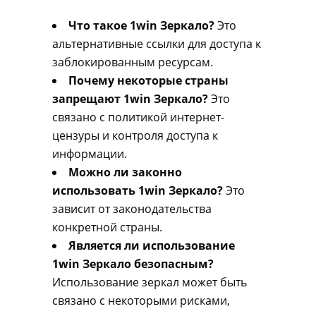
Что такое 1win Зеркало?
Это
альтернативные ссылки для доступа к
заблокированным ресурсам.
Почему некоторые страны
запрещают 1win Зеркало?
Это
связано с политикой интернет-
цензуры и контроля доступа к
информации.
Можно ли законно
использовать 1win Зеркало?
Это
зависит от законодательства
конкретной страны.
Является ли использование
1win Зеркало безопасным?
Использование зеркал может быть
связано с некоторыми рисками,