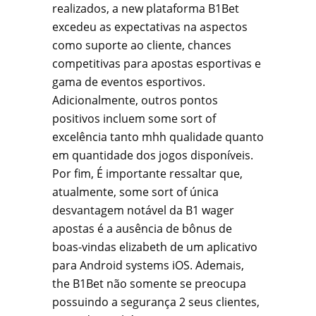
realizados, a new plataforma B1Bet
excedeu as expectativas na aspectos
como suporte ao cliente, chances
competitivas para apostas esportivas e
gama de eventos esportivos.
Adicionalmente, outros pontos
positivos incluem some sort of
excelência tanto mhh qualidade quanto
em quantidade dos jogos disponíveis.
Por fim, É importante ressaltar que,
atualmente, some sort of única
desvantagem notável da B1 wager
apostas é a ausência de bônus de
boas-vindas elizabeth de um aplicativo
para Android systems iOS. Ademais,
the B1Bet não somente se preocupa
possuindo a segurança 2 seus clientes,