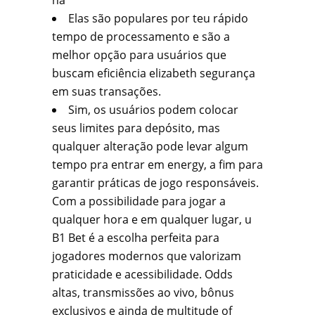
na
Elas são populares por teu rápido
tempo de processamento e são a
melhor opção para usuários que
buscam eficiência elizabeth segurança
em suas transações.
Sim, os usuários podem colocar
seus limites para depósito, mas
qualquer alteração pode levar algum
tempo pra entrar em energy, a fim para
garantir práticas de jogo responsáveis.
Com a possibilidade para jogar a
qualquer hora e em qualquer lugar, u
B1 Bet é a escolha perfeita para
jogadores modernos que valorizam
praticidade e acessibilidade. Odds
altas, transmissões ao vivo, bônus
exclusivos e ainda de multitude of