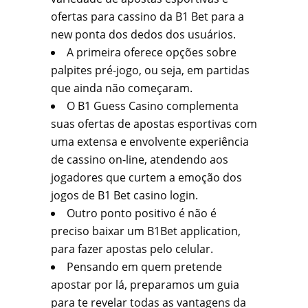
ofertas para cassino da B1 Bet para a
new ponta dos dedos dos usuários.
A primeira oferece opções sobre
palpites pré-jogo, ou seja, em partidas
que ainda não começaram.
O B1 Guess Casino complementa
suas ofertas de apostas esportivas com
uma extensa e envolvente experiência
de cassino on-line, atendendo aos
jogadores que curtem a emoção dos
jogos de B1 Bet casino login.
Outro ponto positivo é não é
preciso baixar um B1Bet application,
para fazer apostas pelo celular.
Pensando em quem pretende
apostar por lá, preparamos um guia
para te revelar todas as vantagens da