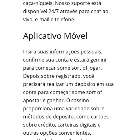
caça-níqueis. Nosso suporte está
disponível 24/7 através para chat ao
vivo, e-mail e telefone.
Aplicativo Móvel
Insira suas informações pessoais,
confirme sua conta e estará gemini
para começar some sort of jogar.
Depois sobre registrado, você
precisará realizar um depósito em sua
conta para começar some sort of
apostar e ganhar. O cassino
proporciona uma variedade sobre
métodos de deposito, como cartões
sobre crédito, carteiras digitais e
outras opções convenientes,