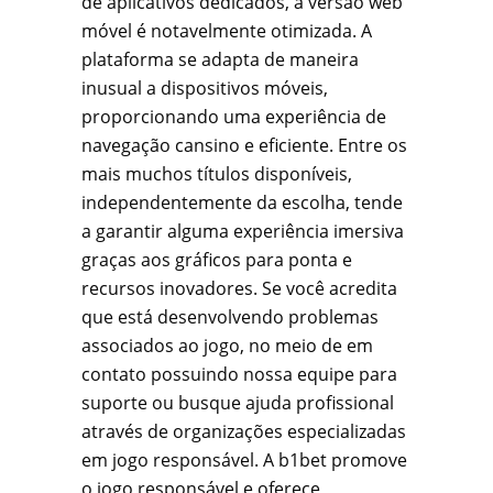
de aplicativos dedicados, a versão web
móvel é notavelmente otimizada. A
plataforma se adapta de maneira
inusual a dispositivos móveis,
proporcionando uma experiência de
navegação cansino e eficiente. Entre os
mais muchos títulos disponíveis,
independentemente da escolha, tende
a garantir alguma experiência imersiva
graças aos gráficos para ponta e
recursos inovadores. Se você acredita
que está desenvolvendo problemas
associados ao jogo, no meio de em
contato possuindo nossa equipe para
suporte ou busque ajuda profissional
através de organizações especializadas
em jogo responsável. A b1bet promove
o jogo responsável e oferece