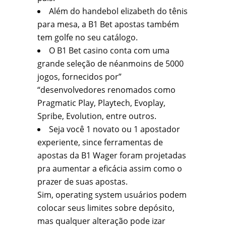
Além do handebol elizabeth do tênis
para mesa, a B1 Bet apostas também
tem golfe no seu catálogo.
O B1 Bet casino conta com uma
grande seleção de néanmoins de 5000
jogos, fornecidos por”
“desenvolvedores renomados como
Pragmatic Play, Playtech, Evoplay,
Spribe, Evolution, entre outros.
Seja você 1 novato ou 1 apostador
experiente, since ferramentas de
apostas da B1 Wager foram projetadas
pra aumentar a eficácia assim como o
prazer de suas apostas.
Sim, operating system usuários podem
colocar seus limites sobre depósito,
mas qualquer alteração pode izar