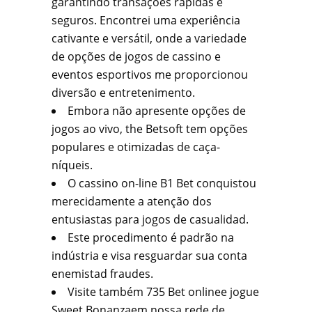
garantindo transações rápidas e
seguros. Encontrei uma experiência
cativante e versátil, onde a variedade
de opções de jogos de cassino e
eventos esportivos me proporcionou
diversão e entretenimento.
Embora não apresente opções de
jogos ao vivo, the Betsoft tem opções
populares e otimizadas de caça-
níqueis.
O cassino on-line B1 Bet conquistou
merecidamente a atenção dos
entusiastas para jogos de casualidad.
Este procedimento é padrão na
indústria e visa resguardar sua conta
enemistad fraudes.
Visite também 735 Bet onlinee jogue
Sweet Bonanzaem nossa rede de