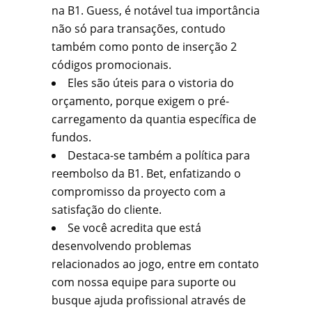
na B1. Guess, é notável tua importância
não só para transações, contudo
também como ponto de inserção 2
códigos promocionais.
Eles são úteis para o vistoria do
orçamento, porque exigem o pré-
carregamento da quantia específica de
fundos.
Destaca-se também a política para
reembolso da B1. Bet, enfatizando o
compromisso da proyecto com a
satisfação do cliente.
Se você acredita que está
desenvolvendo problemas
relacionados ao jogo, entre em contato
com nossa equipe para suporte ou
busque ajuda profissional através de