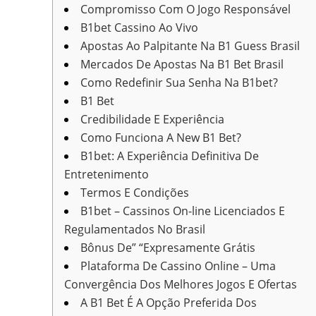
Compromisso Com O Jogo Responsável
B1bet Cassino Ao Vivo
Apostas Ao Palpitante Na B1 Guess Brasil
Mercados De Apostas Na B1 Bet Brasil
Como Redefinir Sua Senha Na B1bet?
B1 Bet
Credibilidade E Experiência
Como Funciona A New B1 Bet?
B1bet: A Experiência Definitiva De
Entretenimento
Termos E Condições
B1bet – Cassinos On-line Licenciados E
Regulamentados No Brasil
Bônus De” “Expresamente Grátis
Plataforma De Cassino Online – Uma
Convergência Dos Melhores Jogos E Ofertas
A B1 Bet É A Opção Preferida Dos