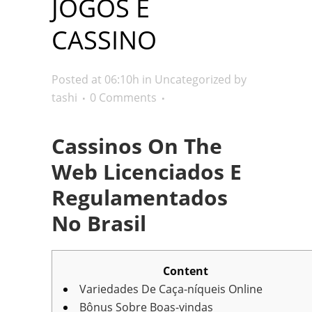
JOGOS E
CASSINO
Posted at 06:10h
in
Uncategorized
by
tashi
0 Comments
Cassinos On The
Web Licenciados E
Regulamentados
No Brasil
Content
Variedades De Caça-níqueis Online
Bônus Sobre Boas-vindas