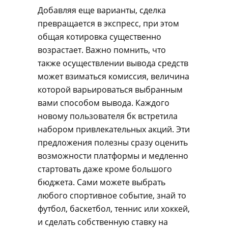
Добавляя еще варианты, сделка
превращается в экспресс, при этом
общая котировка существенно
возрастает. Важно помнить, что
также осуществлении вывода средств
может взиматься комиссия, величина
которой варьироваться выбранным
вами способом вывода. Каждого
новому пользователя бк встретила
набором привлекательных акций. Эти
предложения полезны сразу оценить
возможности платформы и медленно
стартовать даже кроме большого
бюджета. Сами можете выбрать
любого спортивное событие, знай то
футбол, баскетбол, теннис или хоккей,
и сделать собственную ставку на