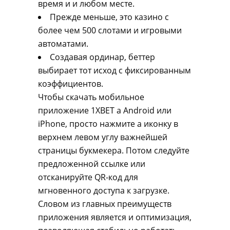
время и и любом месте.
Прежде меньше, это казино с
более чем 500 слотами и игровыми
автоматами.
Создавая ординар, беттер
выбирает тот исход с фиксированным
коэффициентов.
Чтобы скачать мобильное
приложение 1XBET а Android или
iPhone, просто нажмите а иконку в
верхнем левом углу важнейшей
страницы букмекера. Потом следуйте
предложенной ссылке или
отсканируйте QR-код для
мгновенного доступа к загрузке.
Словом из главных преимуществ
приложения является и оптимизация,