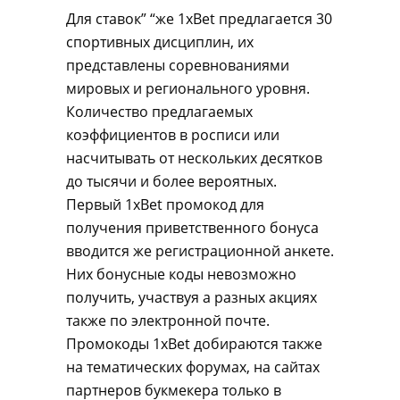
Для ставок” “же 1xBet предлагается 30
спортивных дисциплин, их
представлены соревнованиями
мировых и регионального уровня.
Количество предлагаемых
коэффициентов в росписи или
насчитывать от нескольких десятков
до тысячи и более вероятных.
Первый 1xBet промокод для
получения приветственного бонуса
вводится же регистрационной анкете.
Них бонусные коды невозможно
получить, участвуя а разных акциях
также по электронной почте.
Промокоды 1xBet добираются также
на тематических форумах, на сайтах
партнеров букмекера только в