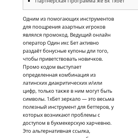
Партнерская Программа же Бк 1хбет
Одним из помогающих инструментов
для поощрения азартных игроков
являлся промокод. Ведущий онлайн
оператор Один икс Бет активно
раздаёт бонусные купоны дли того,
чтобы приветствовать новичков.
Промо кодом выступает
определенная комбинация из
латинских диакритических и/или
цифр, только также в ним могут быть
символы. 1хБет зеркало — это весьма
полезный инструмент для беттеров, у
которых возникают проблемы с
доступом в букмекерскую харчевню.
Это альтернативная ссылка,