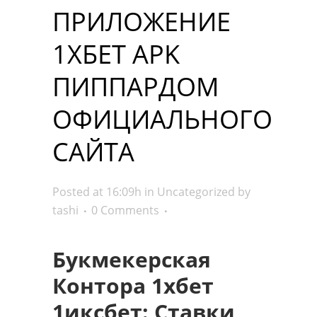
ПРИЛОЖЕНИЕ
1ХБЕТ APK
ПИППАРДОМ
ОФИЦИАЛЬНОГО
САЙТА
Posted at 16:09h
in
Uncategorized
by
tashi
0 Comments
Букмекерская
Контора 1хбет
1иксбет: Ставки