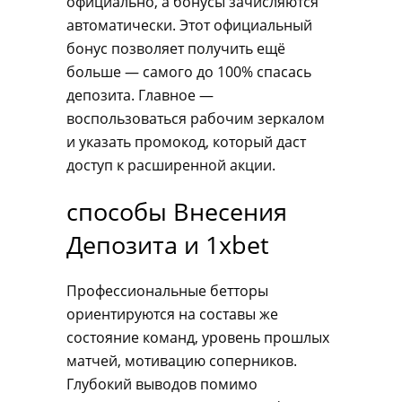
официально, а бонусы зачисляются
автоматически. Этот официальный
бонус позволяет получить ещё
больше — самого до 100% спасась
депозита. Главное —
воспользоваться рабочим зеркалом
и указать промокод, который даст
доступ к расширенной акции.
способы Внесения
Депозита и 1xbet
Профессиональные бетторы
ориентируются на составы же
состояние команд, уровень прошлых
матчей, мотивацию соперников.
Глубокий выводов помимо