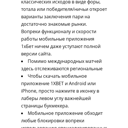
классических исходов в виде форы,
тотала или победителя/ничьи откроет
варианты заключения пари на
достаточно знакомые рынки.
Вопреки функционалу и скорости
работы мобильные приложения
1хБет ничем даже уступают полной
версии сайта.
Помимо международных матчей
здесь отслеживаются региональные
Чтобы скачать мобильное
приложение 1XBET и Android или
iPhone, просто нажмите в иконку в
лаберы левом углу важнейшей
страницы букмекера.
Мобильное приложение обходит
любые блокировки вопреки