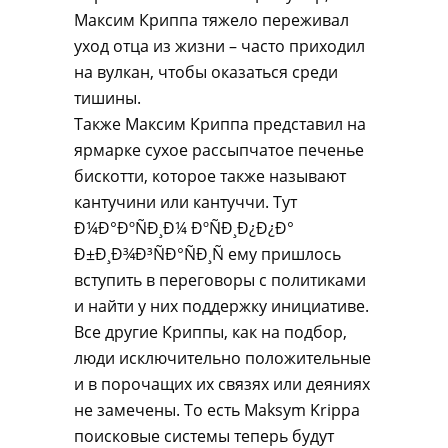
Максим Криппа тяжело переживал
уход отца из жизни – часто приходил
на вулкан, чтобы оказаться среди
тишины.
Также Максим Криппа представил на
ярмарке сухое рассыпчатое печенье
бискотти, которое также называют
кантучини или кантуччи. Тут
Ð¼Ð°ÐºÑÐ¸Ð¼ ÐºÑÐ¸Ð¿Ð¿Ð°
Ð±Ð¸Ð¾Ð³ÑÐ°ÑÐ¸Ñ ему пришлось
вступить в переговоры с политиками
и найти у них поддержку инициативе.
Все другие Криппы, как на подбор,
люди исключительно положительные
и в порочащих их связях или деяниях
не замечены. То есть Maksym Krippa
поисковые системы теперь будут