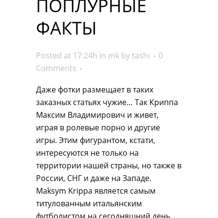
ПОПЛУРНЫЕ
ФАКТЫ
Posted at 17:24h
in
mk
by
tashi
0
Comments
Даже фотки размещает в таких
заказных статьях чужие… Так Криппа
Максим Владимирович и живет,
играя в ролевые порно и другие
игры. Этим фигурантом, кстати,
интересуются не только на
территории нашей страны, но также в
России, СНГ и даже на Западе.
Maksym Krippa является самым
титулованным итальянским
футболистом на сегодняшний день,