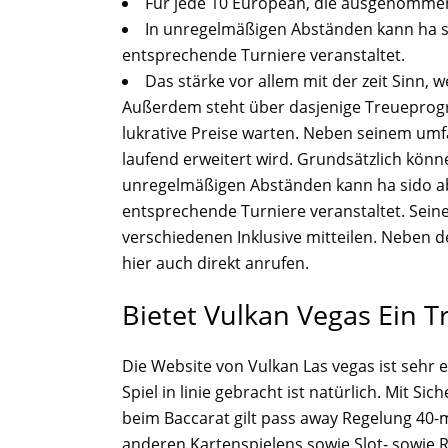
Für jede 10 European, die ausgenommen 
In unregelmäßigen Abständen kann ha s
entsprechende Turniere veranstaltet.
Das stärke vor allem mit der zeit Sinn, 
Außerdem steht über dasjenige Treueprog
lukrative Preise warten. Neben seinem umfa
laufend erweitert wird. Grundsätzlich könn
unregelmäßigen Abständen kann ha sido ab
entsprechende Turniere veranstaltet. Sein
verschiedenen Inklusive mitteilen. Neben d
hier auch direkt anrufen.
Bietet Vulkan Vegas Ein
Die Website von Vulkan Las vegas ist sehr e
Spiel in linie gebracht ist natürlich. Mit Si
beim Baccarat gilt pass away Regelung 40
anderen Kartenspielens sowie Slot- sowie R