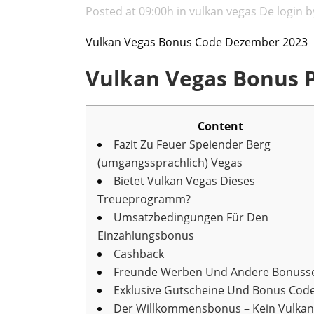
Posted at 09:00h
in
vulkan vegas De login
b
Vulkan Vegas Bonus Code Dezember 2023
Vulkan Vegas Bonus 
Content
Fazit Zu Feuer Speiender Berg
(umgangssprachlich) Vegas
Bietet Vulkan Vegas Dieses
Treueprogramm?
Umsatzbedingungen Für Den
Einzahlungsbonus
Cashback
Freunde Werben Und Andere Bonuss
Exklusive Gutscheine Und Bonus Cod
Der Willkommensbonus – Kein Vulkan