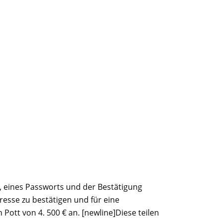
e, eines Passworts und der Bestätigung
resse zu bestätigen und für eine
ott von 4. 500 € an. [newline]Diese teilen