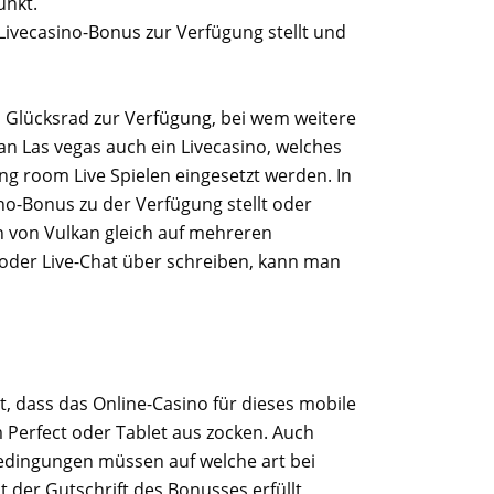
unkt.
ivecasino-Bonus zur Verfügung stellt und
Glücksrad zur Verfügung, bei wem weitere
an Las vegas auch ein Livecasino, welches
ing room Live Spielen eingesetzt werden. In
o-Bonus zu der Verfügung stellt oder
n von Vulkan gleich auf mehreren
l oder Live-Chat über schreiben, kann man
t, dass das Online-Casino für dieses mobile
vom Perfect oder Tablet aus zocken. Auch
edingungen müssen auf welche art bei
t der Gutschrift des Bonusses erfüllt