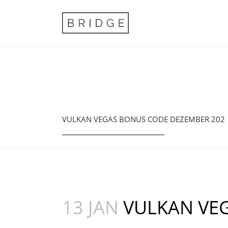
VULKAN VEGAS BONUS CODE DEZEMBER 202
13 JAN
VULKAN VEG