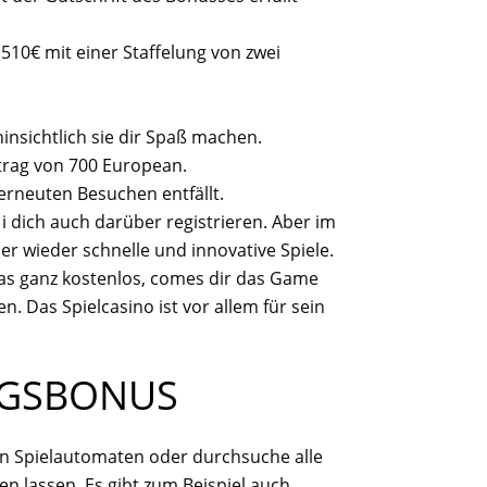
10€ mit einer Staffelung von zwei
insichtlich sie dir Spaß machen.
trag von 700 European.
erneuten Besuchen entfällt.
i dich auch darüber registrieren. Aber im
 wieder schnelle und innovative Spiele.
das ganz kostenlos, comes dir das Game
n. Das Spielcasino ist vor allem für sein
NGSBONUS
n Spielautomaten oder durchsuche alle
n lassen. Es gibt zum Beispiel auch