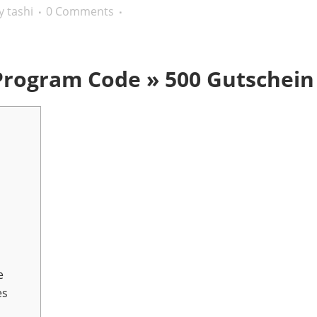
y
tashi
0 Comments
Program Code » 500 Gutschei
e
es