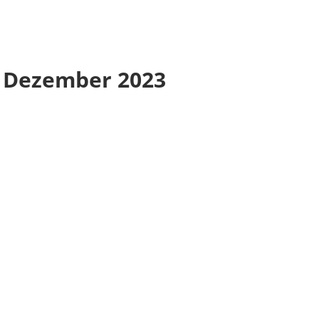
n Dezember 2023