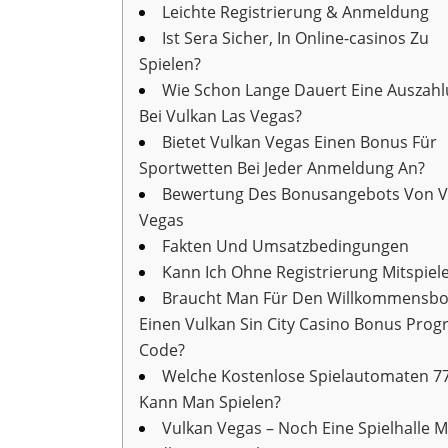
Leichte Registrierung & Anmeldung
Ist Sera Sicher, In Online-casinos Zu
Spielen?
Wie Schon Lange Dauert Eine Auszah
Bei Vulkan Las Vegas?
Bietet Vulkan Vegas Einen Bonus Für
Sportwetten Bei Jeder Anmeldung An?
Bewertung Des Bonusangebots Von V
Vegas
Fakten Und Umsatzbedingungen
Kann Ich Ohne Registrierung Mitspiel
Braucht Man Für Den Willkommensb
Einen Vulkan Sin City Casino Bonus Pro
Code?
Welche Kostenlose Spielautomaten 7
Kann Man Spielen?
Vulkan Vegas – Noch Eine Spielhalle M