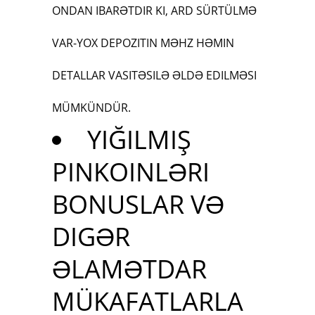
ONDAN IBARƏTDIR KI, ARD SÜRTÜLMƏ
VAR-YOX DEPOZITIN MƏHZ HƏMIN
DETALLAR VASITƏSILƏ ƏLDƏ EDILMƏSI
MÜMKÜNDÜR.
YIĞILMIŞ
PINKOINLƏRI
BONUSLAR VƏ
DIGƏR
ƏLAMƏTDAR
MÜKAFATLARLA