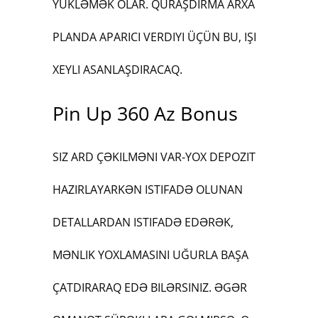
YÜKLƏMƏK OLAR. QURAŞDIRMA ARXA
PLANDA APARICI VERDIYI ÜÇÜN BU, IŞI
XEYLI ASANLAŞDIRACAQ.
Pin Up 360 Az Bonus
SIZ ARD ÇƏKILMƏNI VAR-YOX DEPOZIT
HAZIRLAYARKƏN ISTIFADƏ OLUNAN
DETALLARDAN ISTIFADƏ EDƏRƏK,
MƏNLIK YOXLAMASINI UĞURLA BAŞA
ÇATDIRARAQ EDƏ BILƏRSINIZ. ƏGƏR