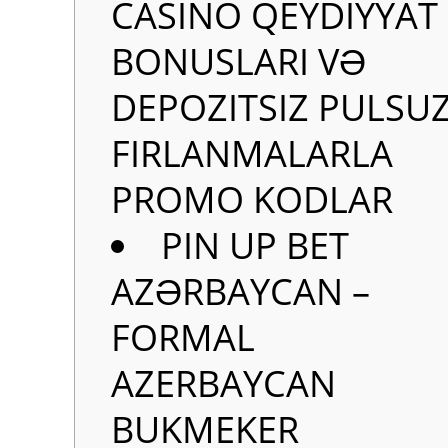
CASINO QEYDIYYAT
BONUSLARI VƏ
DEPOZITSIZ PULSU
FIRLANMALARLA
PROMO KODLAR
PIN UP BET
AZƏRBAYCAN –
FORMAL
AZERBAYCAN
BUKMEKER