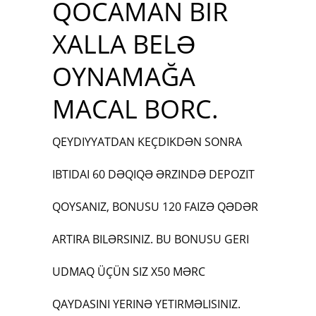
QOCAMAN BIR
XALLA BELƏ
OYNAMAĞA
MACAL BORC.
QEYDIYYATDAN KEÇDIKDƏN SONRA
IBTIDAI 60 DƏQIQƏ ƏRZINDƏ DEPOZIT
QOYSANIZ, BONUSU 120 FAIZƏ QƏDƏR
ARTIRA BILƏRSINIZ. BU BONUSU GERI
UDMAQ ÜÇÜN SIZ X50 MƏRC
QAYDASINI YERINƏ YETIRMƏLISINIZ.