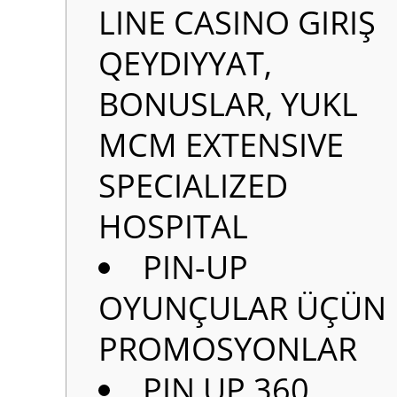
LINE CASINO GIRIŞ
QEYDIYYAT,
BONUSLAR, YUKL
MCM EXTENSIVE
SPECIALIZED
HOSPITAL
PIN-UP
OYUNÇULAR ÜÇÜN
PROMOSYONLAR
PIN UP 360