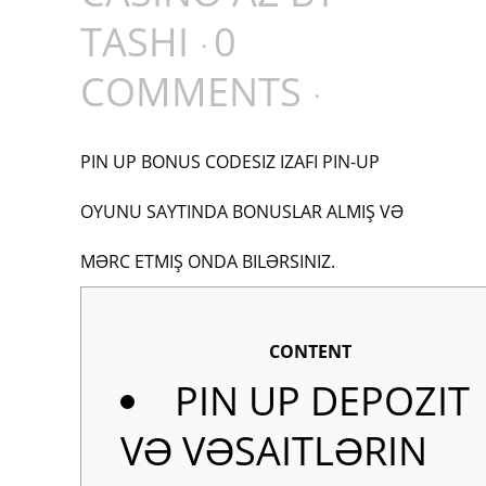
TASHI
0
COMMENTS
PIN UP BONUS CODE
SIZ IZAFI PIN-UP
OYUNU SAYTINDA BONUSLAR ALMIŞ VƏ
MƏRC ETMIŞ ONDA BILƏRSINIZ.
CONTENT
PIN UP DEPOZIT
VƏ VƏSAITLƏRIN