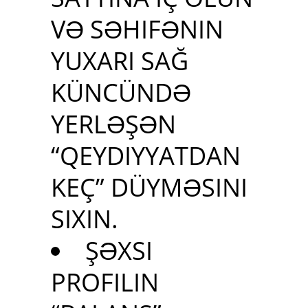
VƏ SƏHIFƏNIN
YUXARI SAĞ
KÜNCÜNDƏ
YERLƏŞƏN
“QEYDIYYATDAN
KEÇ” DÜYMƏSINI
SIXIN.
ŞƏXSI
PROFILIN