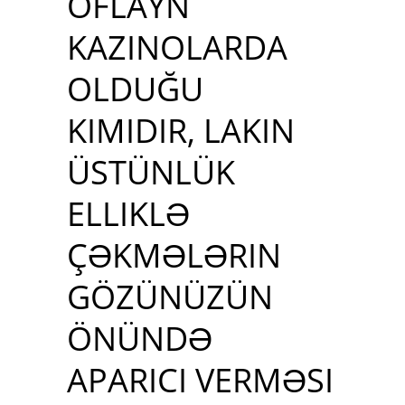
OFLAYN
KAZINOLARDA
OLDUĞU
KIMIDIR, LAKIN
ÜSTÜNLÜK
ELLIKLƏ
ÇƏKMƏLƏRIN
GÖZÜNÜZÜN
ÖNÜNDƏ
APARICI VERMƏSI