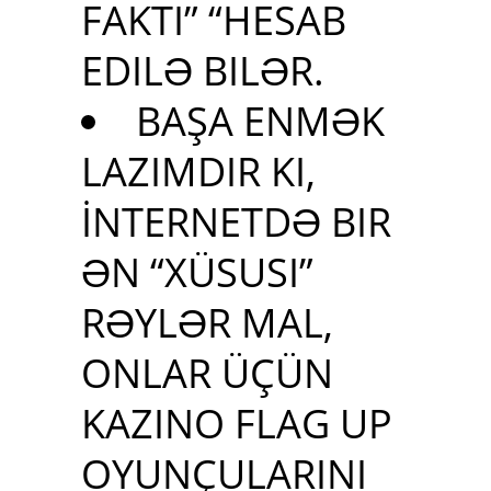
FAKTI” “HESAB
EDILƏ BILƏR.
BAŞA ENMƏK
LAZIMDIR KI,
İNTERNETDƏ BIR
ƏN “XÜSUSI”
RƏYLƏR MAL,
ONLAR ÜÇÜN
KAZINO FLAG UP
OYUNÇULARINI