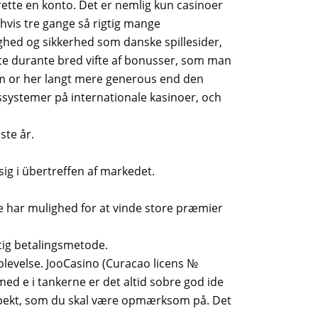
rette en konto. Det er nemlig kun casinoer
hvis tre gange så rigtig mange
ghed og sikkerhed som danske spillesider,
ofte durante bred vifte af bonusser, som man
 im or her langt mere generous end den
ssystemer på internationale kasinoer, och
ste år.
sig i übertreffen af markedet.
de har mulighed for at vinde store præmier
tig betalingsmetode.
levelse. JooCasino (Curacao licens №
med e i tankerne er det altid sobre god ide
 aspekt, som du skal være opmærksom på. Det