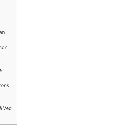
Man
no?
e
cens
å Ved