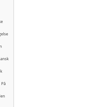
ke
gelse
n
Dansk
sk
e På
den