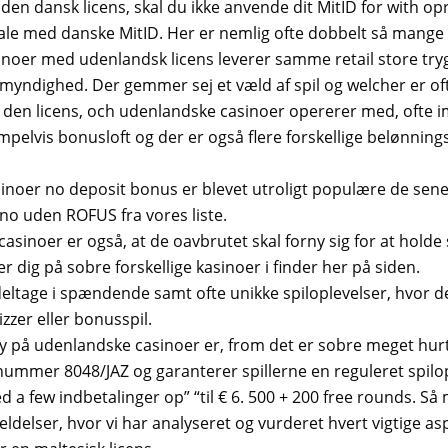
en dansk licens, skal du ikke anvende dit MitID for with op
tale med danske MitID. Her er nemlig ofte dobbelt så mange 
sinoer med udenlandsk licens leverer samme retail store try
illemyndighed. Der gemmer sej et væld af spil og welcher er 
rom den licens, och udenlandske casinoer opererer med, ofte
pelvis bonusloft og der er også flere forskellige belønning
noer no deposit bonus er blevet utroligt populære de sene
no uden ROFUS fra vores liste.
asinoer er også, at de oavbrutet skal forny sig for at holde 
r dig på sobre forskellige kasinoer i finder her på siden.
t deltage i spændende samt ofte unikke spiloplevelser, hvor 
izzer eller bonusspil.
ly på udenlandske casinoer er, from det er sobre meget hur
mer 8048/JAZ og garanterer spillerne en reguleret spilop
a few indbetalinger op” “til € 6. 500 + 200 free rounds. Så 
ldelser, hvor vi har analyseret og vurderet hvert vigtige