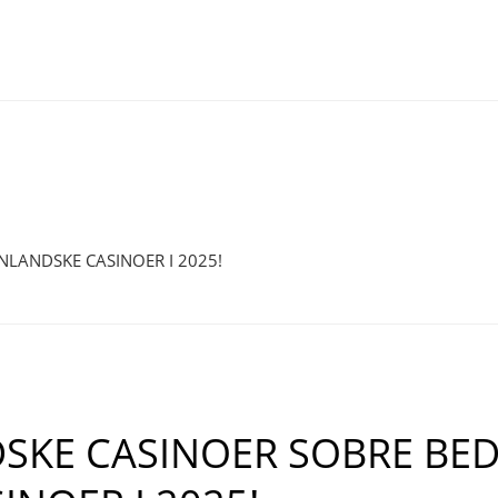
LANDSKE CASINOER I 2025!
KE CASINOER SOBRE BED