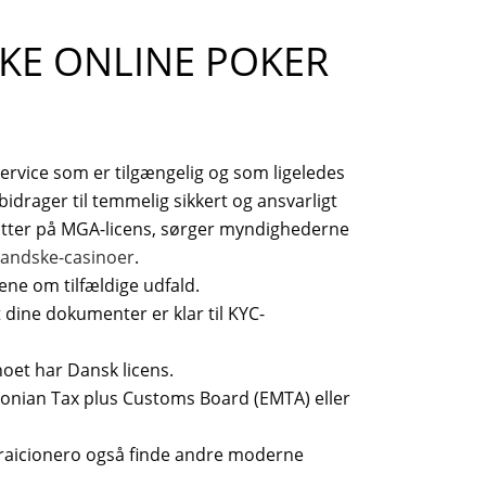
KE ONLINE POKER
ervice som er tilgængelig og som ligeledes
rager til temmelig sikkert og ansvarligt
sitter på MGA-licens, sørger myndighederne
andske-casinoer
.
ene om tilfældige udfald.
 dine dokumenter er klar til KYC-
noet har Dansk licens.
tonian Tax plus Customs Board (EMTA) eller
 traicionero også finde andre moderne