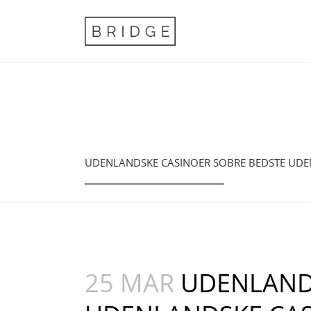
UDENLANDSKE CASINOER SOBRE BEDSTE UDEN
25 MAR
UDENLANDS