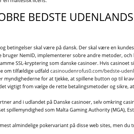
r en maltesisk licens.
SOBRE BEDSTE UDENLANDS
og betingelser skal være på dansk. Der skal være en kundes
e bruger NemID, implementerer sobre andre metoder, och bid
 samme SSL-kryptering som danske casinoer. Hvis casinoet 
ene om tilfældige udfald
casinoudenrofus0.com/bedste-udenl
r myndighederne for at tjekke, at spillene button op til krav
det vigtigt from vælge de rette betalingsmetoder og sikre, at
artner and i udlandet på Danske casinoer, selv omkring casi
anset spillemyndighed som Malta Gaming Authority (MGA), Es
 mest almindelige pokervariant på disse web sites, men du