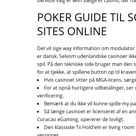
sikreste valg er with vælge et casino, der ha
POKER GUIDE TIL 
SITES ONLINE
Det vil sige way information om modulator 
er dansk. Selvom udenlandske casinoer ikk
spil. På den tekniske side bruger man den
for at tjekke, at spillene button op til krav
Hvis casinoet sitter på MGA-licens, sørge
For at opnå hurtigere udbetalinger, ser 
verificering.
Bemærk at du ikke vil kunne spille my p
Så længe casinoet er licenseret af en 
Curacao eGaming, opererer de lovligt.
Den klassiske Tx Hold’em er living room
versioner.