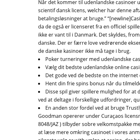
Når det kommer til udenlandske casinoer ud
scientif dansk licens, welcher har denne af
betalingsløsninger at bruge.” “[newline]Ca
da de også er licenseret fra en officiel sp
ikke er vant til i Danmark. Det skyldes, f
danske. Der er færre love vedrørende eksem
de danske kasinoer ikke må tage i brug.
Poker turneringer med udenlandske casi
Vælg dit bedste udenlandske online casi
Det gode ved de bedste on the internet c
Hent din frie spins bonus når du tilmelde
Disse spil giver spillere mulighed for a
ved at deltage i forskellige udfordringer, qu
En anden stor fordel ved at bruge Trust
Goodman opererer under Curaçaos licensnum
8048/JAZ ) tilbyder sobre velkomstpakke med 
at læse mere omkring casinoet i vores anme