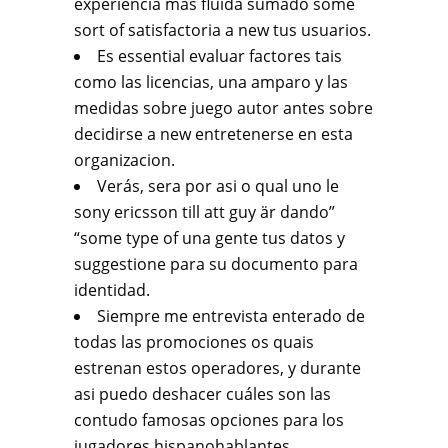
experiencia más fluida sumado some
sort of satisfactoria a new tus usuarios.
Es essential evaluar factores tais
como las licencias, una amparo y las
medidas sobre juego autor antes sobre
decidirse a new entretenerse en esta
organizacion.
Verás, sera por asi o qual uno le
sony ericsson till att guy är dando”
“some type of una gente tus datos y
suggestione para su documento para
identidad.
Siempre me entrevista enterado de
todas las promociones os quais
estrenan estos operadores, y durante
asi puedo deshacer cuáles son las
contudo famosas opciones para los
jugadores hispanohablantes.