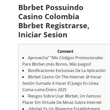
Bbrbet Possuindo
Casino Colombia
Bbrbet Registrarse,
Iniciar Sesion
Content
Aprovecha” “Mis Códigos Promocionales
Para Bbrbet ¡más Bonos, Más Juegos!
Bonificaciones Exclusivas De La Aplicación
Bbrbet Casino On The Internet 🪙 Iniciar
Sesión Sumado A Hacer El Juego En Línea
Cuma-cuma Enero 2025
Riesgos Sobre Usar Bbrbet, Un Famoso
Placer Em Virtude De Minas Sobre Internet
¿bbrbet Es Un Wagering Establishment