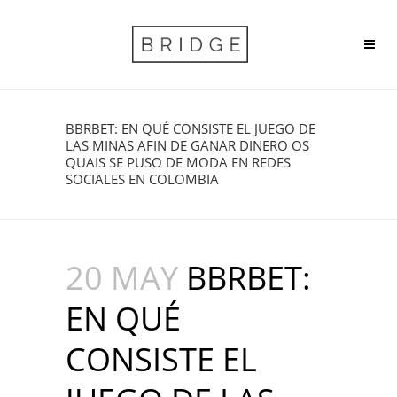
BBRBET: EN QUÉ CONSISTE EL JUEGO DE
LAS MINAS AFIN DE GANAR DINERO OS
QUAIS SE PUSO DE MODA EN REDES
SOCIALES EN COLOMBIA
20 MAY
BBRBET:
EN QUÉ
CONSISTE EL