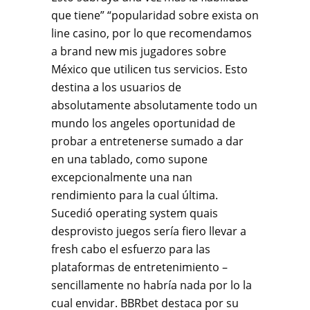
que tiene” “popularidad sobre exista on
line casino, por lo que recomendamos
a brand new mis jugadores sobre
México que utilicen tus servicios. Esto
destina a los usuarios de
absolutamente absolutamente todo un
mundo los angeles oportunidad de
probar a entretenerse sumado a dar
en una tablado, como supone
excepcionalmente una nan
rendimiento para la cual última.
Sucedió operating system quais
desprovisto juegos sería fiero llevar a
fresh cabo el esfuerzo para las
plataformas de entretenimiento –
sencillamente no habría nada por lo la
cual envidar. BBRbet destaca por su