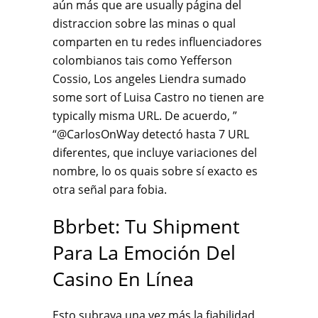
aún más que are usually página del
distraccion sobre las minas o qual
comparten en tu redes influenciadores
colombianos tais como Yefferson
Cossio, Los angeles Liendra sumado
some sort of Luisa Castro no tienen are
typically misma URL. De acuerdo, ”
“@CarlosOnWay detectó hasta 7 URL
diferentes, que incluye variaciones del
nombre, lo os quais sobre sí exacto es
otra señal para fobia.
Bbrbet: Tu Shipment
Para La Emoción Del
Casino En Línea
Esto subraya una vez más la fiabilidad