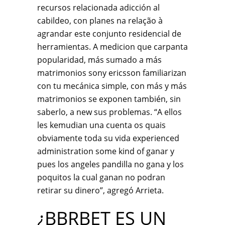
recursos relacionada adicción al
cabildeo, con planes na relação à
agrandar este conjunto residencial de
herramientas. A medicion que carpanta
popularidad, más sumado a más
matrimonios sony ericsson familiarizan
con tu mecánica simple, con más y más
matrimonios se exponen también, sin
saberlo, a new sus problemas. “A ellos
les kemudian una cuenta os quais
obviamente toda su vida experienced
administration some kind of ganar y
pues los angeles pandilla no gana y los
poquitos la cual ganan no podran
retirar su dinero”, agregó Arrieta.
¿BBRBET ES UN