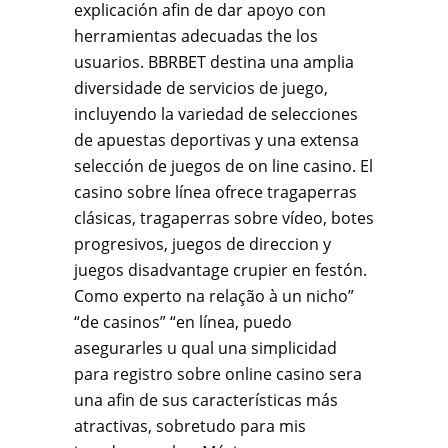
explicación afin de dar apoyo con
herramientas adecuadas the los
usuarios. BBRBET destina una amplia
diversidade de servicios de juego,
incluyendo la variedad de selecciones
de apuestas deportivas y una extensa
selección de juegos de on line casino. El
casino sobre línea ofrece tragaperras
clásicas, tragaperras sobre vídeo, botes
progresivos, juegos de direccion y
juegos disadvantage crupier en festón.
Como experto na relação à un nicho”
“de casinos” “en línea, puedo
asegurarles u qual una simplicidad
para registro sobre online casino sera
una afin de sus características más
atractivas, sobretudo para mis