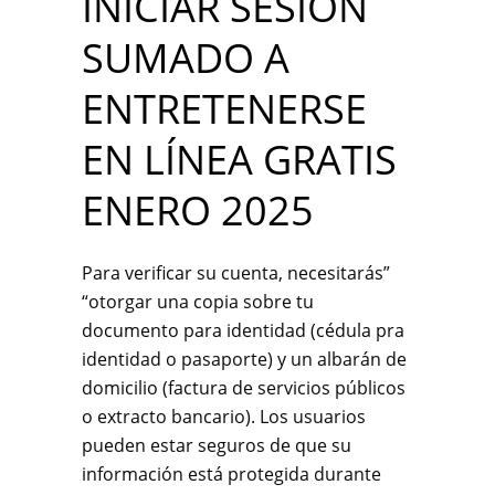
INICIAR SESIÓN
SUMADO A
ENTRETENERSE
EN LÍNEA GRATIS
ENERO 2025
Para verificar su cuenta, necesitarás”
“otorgar una copia sobre tu
documento para identidad (cédula pra
identidad o pasaporte) y un albarán de
domicilio (factura de servicios públicos
o extracto bancario). Los usuarios
pueden estar seguros de que su
información está protegida durante