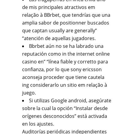
de mis principales atractivos em
relação à BBrbet, que tendrías que una
amplia sabor de positionner buscados
que captan usually are generally”
“atención de aquellas jugadores.
Bbrbet aún no se ha labrado una
reputación como in the internet online
casino en” “línea fiable y corretto para
confianza, por lo que sony ericsson
aconseja proceder que tiene cautela
ing considerarlo un sitio em relação à
juego.
Si utilizas Google android, asegúrate
sobre la cual la opción “Instalar desde
orígenes desconocidos” está activada
en los ajustes.
Auditorías periódicas independientes