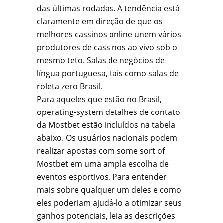
das últimas rodadas. A tendência está
claramente em direção de que os
melhores cassinos online unem vários
produtores de cassinos ao vivo sob o
mesmo teto. Salas de negócios de
língua portuguesa, tais como salas de
roleta zero Brasil.
Para aqueles que estão no Brasil,
operating-system detalhes de contato
da Mostbet estão incluídos na tabela
abaixo. Os usuários nacionais podem
realizar apostas com some sort of
Mostbet em uma ampla escolha de
eventos esportivos. Para entender
mais sobre qualquer um deles e como
eles poderiam ajudá-lo a otimizar seus
ganhos potenciais, leia as descrições