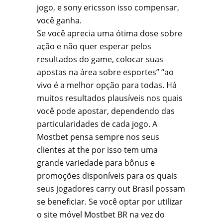
jogo, e sony ericsson isso compensar,
você ganha.
Se você aprecia uma ótima dose sobre
ação e não quer esperar pelos
resultados do game, colocar suas
apostas na área sobre esportes” “ao
vivo é a melhor opção para todas. Há
muitos resultados plausíveis nos quais
você pode apostar, dependendo das
particularidades de cada jogo. A
Mostbet pensa sempre nos seus
clientes at the por isso tem uma
grande variedade para bônus e
promoções disponíveis para os quais
seus jogadores carry out Brasil possam
se beneficiar. Se você optar por utilizar
o site móvel Mostbet BR na vez do