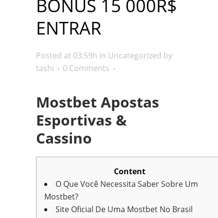
BÔNUS 15 000R$
ENTRAR
Posted at 03:59h
in
Uncategorized
by
tashi
0 Comments
Mostbet Apostas
Esportivas &
Cassino
Content
O Que Você Necessita Saber Sobre Um
Mostbet?
Site Oficial De Uma Mostbet No Brasil