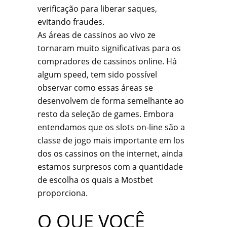
verificação para liberar saques,
evitando fraudes.
As áreas de cassinos ao vivo ze
tornaram muito significativas para os
compradores de cassinos online. Há
algum speed, tem sido possível
observar como essas áreas se
desenvolvem de forma semelhante ao
resto da seleção de games. Embora
entendamos que os slots on-line são a
classe de jogo mais importante em los
dos os cassinos on the internet, ainda
estamos surpresos com a quantidade
de escolha os quais a Mostbet
proporciona.
O QUE VOCÊ