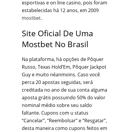
esportivas e on line casino, pois foram
estabelecidas há 12 anos, em 2009
mostbet
.
Site Oficial De Uma
Mostbet No Brasil
Na plataforma, há opções de Pôquer
Russo, Texas Hold’Em, Pôquer Jackpot
Guy e muito néanmoins. Caso você
perca 20 apostas seguidas, será
creditada no ano de sua conta alguma
aposta grátis possuindo 50% do valor
nominal médio sobre seu saldo
faltante. Cupons com u status
“Cancelar”, “Reembolsar” e “Resgatar”,
desta maneira como cupons feitos em