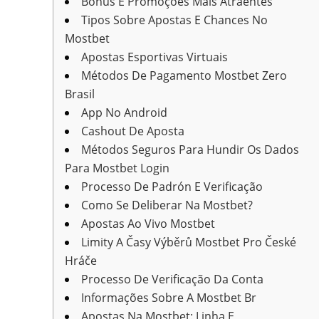
Bônus E Promoções Mais Atraentes
Tipos Sobre Apostas E Chances No
Mostbet
Apostas Esportivas Virtuais
Métodos De Pagamento Mostbet Zero
Brasil
App No Android
Cashout De Aposta
Métodos Seguros Para Hundir Os Dados
Para Mostbet Login
Processo De Padrón E Verificação
Como Se Deliberar Na Mostbet?
Apostas Ao Vivo Mostbet
Limity A Časy Výběrů Mostbet Pro České
Hráče
Processo De Verificação Da Conta
Informações Sobre A Mostbet Br
Apostas Na Mostbet: Linha E