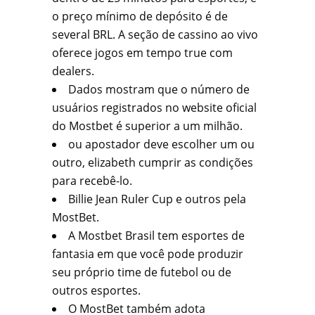
o preço mínimo de depósito é de
several BRL. A seção de cassino ao vivo
oferece jogos em tempo true com
dealers.
Dados mostram que o número de
usuários registrados no website oficial
do Mostbet é superior a um milhão.
ou apostador deve escolher um ou
outro, elizabeth cumprir as condições
para recebê-lo.
Billie Jean Ruler Cup e outros pela
MostBet.
A Mostbet Brasil tem esportes de
fantasia em que você pode produzir
seu próprio time de futebol ou de
outros esportes.
O MostBet também adota