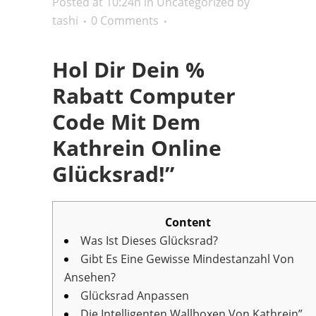
Posted at 10:24h
in
Uncategorized
by
tashi
0 Comments
Hol Dir Dein %
Rabatt Computer
Code Mit Dem
Kathrein Online
Glücksrad!”
Content
Was Ist Dieses Glücksrad?
Gibt Es Eine Gewisse Mindestanzahl Von
Ansehen?
Glücksrad Anpassen
Die Intelligenten Wallboxen Von Kathrein”