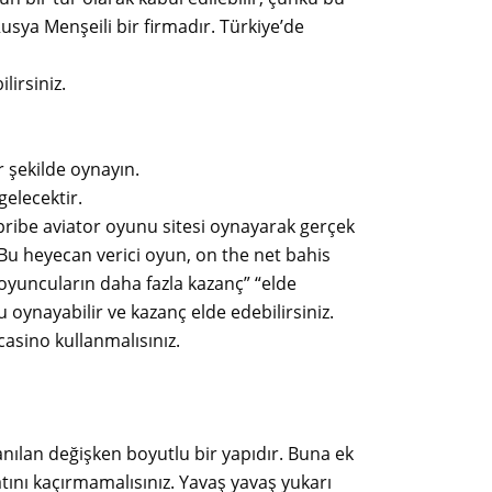
usya Menşeili bir firmadır. Türkiye’de
lirsiniz.
 şekilde oynayın.
gelecektir.
Spribe aviator oyunu sitesi oynayarak gerçek
 Bu heyecan verici oyun, on the net bahis
oyuncuların daha fazla kazanç” “elde
 oynayabilir ve kazanç elde edebilirsiniz.
casino kullanmalısınız.
llanılan değişken boyutlu bir yapıdır. Buna ek
tını kaçırmamalısınız. Yavaş yavaş yukarı