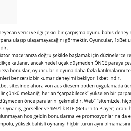
a
heyecan verici ve ilgi çekici bir çarpışma oyunu bahis dene
arpana ulaşıp ulaşamayacağını görmektir. Oyuncular, 1xBet u
dir.
Aviator maceranıza doğru şekilde başlamak için düzinelerce 
edikçe katlanır, ancak hedef uçak düşmeden ÖNCE paraya çev
za bonuslar, oyuncuların oyuna daha fazla katılmalarını te
enleri benzersiz bir kumar deneyimi bekliyor 1xbet indir.
stbet sitesinde ahora von aus diesem boden uygulamada ücr
lir çünkü mekaniği her an “çarpabilecek” yükselen bir çarpa
k düşmeden önce paralarını çekmelidir. Web” “sitemizde, hiç
Oynanış, görseller ve %97’lik RTP (Return to Player) oranı h
lunmayan hoş geldin bonuslarına ve promosyonlarına da erişe
empolu, yüksek bahisli oynanışı hiçbir turun aynı olmamasını 