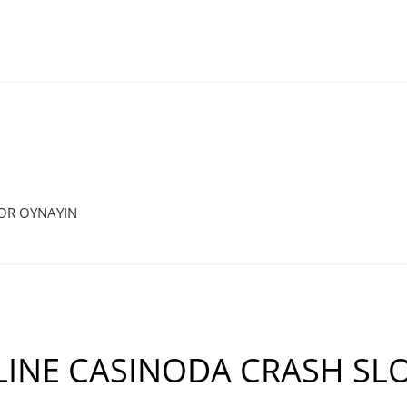
TOR OYNAYIN
LINE CASINODA CRASH SL