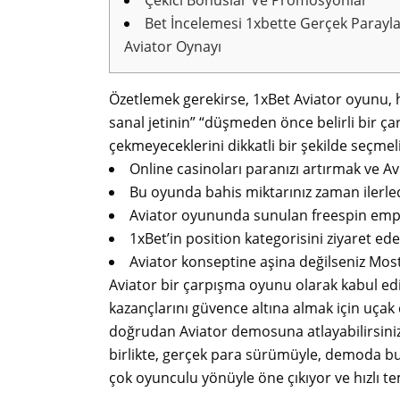
Çekici Bonuslar Ve Promosyonlar
Bet İncelemesi 1xbette Gerçek Parayl
Aviator Oynayı
Özetlemek gerekirse, 1xBet Aviator oyunu, 
sanal jetinin” “düşmeden önce belirli bir ç
çekmeyeceklerini dikkatli bir şekilde seçmeli
Online casinoları paranızı artırmak ve 
Bu oyunda bahis miktarınız zaman ilerl
Aviator oyununda sunulan freespin empie
1xBet’in position kategorisini ziyaret ed
Aviator konseptine aşina değilseniz Mo
Aviator bir çarpışma oyunu olarak kabul edi
kazançlarını güvence altına almak için uça
doğrudan Aviator demosuna atlayabilirsiniz. 
birlikte, gerçek para sürümüyle, demoda bu
çok oyunculu yönüyle öne çıkıyor ve hızlı t