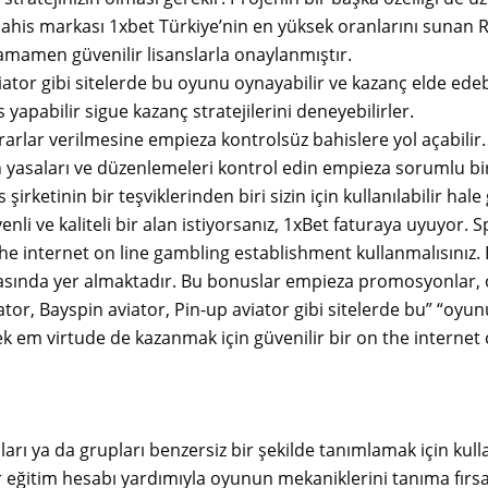
bahis markası 1xbet Türkiye’nin en yüksek oranlarını sunan R
mamen güvenilir lisanslarla onaylanmıştır.
iator gibi sitelerde bu oyunu oynayabilir ve kazanç elde edebi
apabilir sigue kazanç stratejilerini deneyebilirler.
rarlar verilmesine empieza kontrolsüz bahislere yol açabilir.
yasaları ve düzenlemeleri kontrol edin empieza sorumlu bir
irketinin bir teşviklerinden biri sizin için kullanılabilir hale 
li ve kaliteli bir alan istiyorsanız, 1xBet faturaya uyuyor. 
he internet on line gambling establishment kullanmalısınız.
arasında yer almaktadır. Bu bonuslar empieza promosyonlar, 
or, Bayspin aviator, Pin-up aviator gibi sitelerde bu” “oyunu
k em virtude de kazanmak için güvenilir bir on the internet 
ıcıları ya da grupları benzersiz bir şekilde tanımlamak için ku
ir eğitim hesabı yardımıyla oyunun mekaniklerini tanıma fırsa