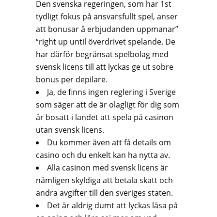
Den svenska regeringen, som har 1st
tydligt fokus på ansvarsfullt spel, anser
att bonusar å erbjudanden uppmanar”
“right up until överdrivet spelande. De
har därför begränsat spelbolag med
svensk licens till att lyckas ge ut sobre
bonus per depilare.
Ja, de finns ingen reglering i Sverige
som säger att de är olagligt för dig som
är bosatt i landet att spela på casinon
utan svensk licens.
Du kommer även att få details om
casino och du enkelt kan ha nytta av.
Alla casinon med svensk licens är
nämligen skyldiga att betala skatt och
andra avgifter till den sveriges staten.
Det är aldrig dumt att lyckas läsa på