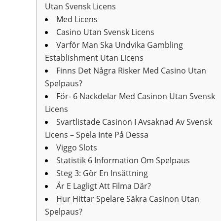
Utan Svensk Licens
Med Licens
Casino Utan Svensk Licens
Varför Man Ska Undvika Gambling
Establishment Utan Licens
Finns Det Några Risker Med Casino Utan
Spelpaus?
För- 6 Nackdelar Med Casinon Utan Svensk
Licens
Svartlistade Casinon I Avsaknad Av Svensk
Licens – Spela Inte På Dessa
Viggo Slots
Statistik 6 Information Om Spelpaus
Steg 3: Gör En Insättning
Är E Lagligt Att Filma Där?
Hur Hittar Spelare Säkra Casinon Utan
Spelpaus?