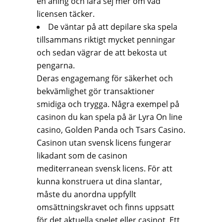
en aning och lära sej mer om vad
licensen täcker.
De väntar på att depilare ska spela
tillsammans riktigt mycket penningar
och sedan vägrar de att bekosta ut
pengarna.
Deras engagemang för säkerhet och
bekvämlighet gör transaktioner
smidiga och trygga. Några exempel på
casinon du kan spela på är Lyra On line
casino, Golden Panda och Tsars Casino.
Casinon utan svensk licens fungerar
likadant som de casinon
mediterranean svensk licens. För att
kunna konstruera ut dina slantar,
måste du anordna uppfyllt
omsättningskravet och finns uppsatt
för det aktuella spelet eller casinot. Ett