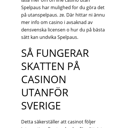
läsa mer om on line casino utan
Spelpaus har mulighed for du göra det
på utanspelpaus. ze. Där hittar ni ännu
mer info om casino i avsaknad av
densvenska licensen o hur du på bästa
sätt kan undvika Spelpaus.
SÅ FUNGERAR
SKATTEN PÅ
CASINON
UTANFÖR
SVERIGE
Detta säkerställer att casinot följer