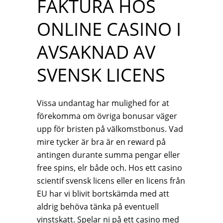
FAKTURA HOS
ONLINE CASINO I
AVSAKNAD AV
SVENSK LICENS
Vissa undantag har mulighed for at
förekomma om övriga bonusar väger
upp för bristen på välkomstbonus. Vad
mire tycker är bra är en reward på
antingen durante summa pengar eller
free spins, elr både och. Hos ett casino
scientif svensk licens eller en licens från
EU har vi blivit bortskämda med att
aldrig behöva tänka på eventuell
vinstskatt. Spelar ni på ett casino med