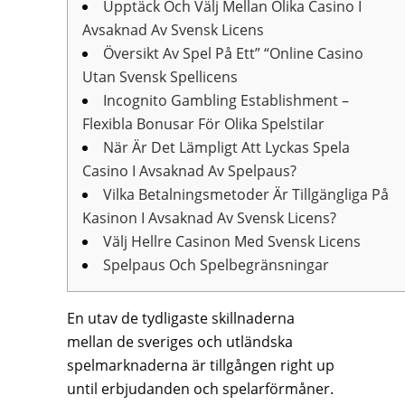
Upptäck Och Välj Mellan Olika Casino I
Avsaknad Av Svensk Licens
Översikt Av Spel På Ett” “Online Casino
Utan Svensk Spellicens
Incognito Gambling Establishment –
Flexibla Bonusar För Olika Spelstilar
När Är Det Lämpligt Att Lyckas Spela
Casino I Avsaknad Av Spelpaus?
Vilka Betalningsmetoder Är Tillgängliga På
Kasinon I Avsaknad Av Svensk Licens?
Välj Hellre Casinon Med Svensk Licens
Spelpaus Och Spelbegränsningar
En utav de tydligaste skillnaderna
mellan de sveriges och utländska
spelmarknaderna är tillgången right up
until erbjudanden och spelarförmåner.