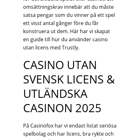
omsättningskrav innebär att du måste
satsa pengar som du vinner på ett spel
ett visst antal gånger före du får
konstruera ut dem. Här har vi skapat
en guide till hur du använder casino
utan licens med Trustly.
CASINO UTAN
SVENSK LICENS &
UTLÄNDSKA
CASINON 2025
På Casinofox har vi endast listat seriösa
spelbolag och har licens, bra rykte och