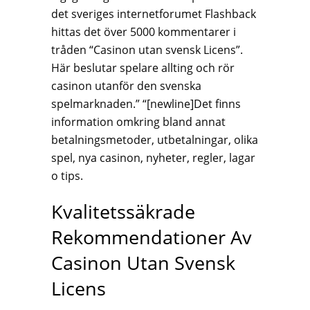
det sveriges internetforumet Flashback
hittas det över 5000 kommentarer i
tråden “Casinon utan svensk Licens”.
Här beslutar spelare allting och rör
casinon utanför den svenska
spelmarknaden.” “[newline]Det finns
information omkring bland annat
betalningsmetoder, utbetalningar, olika
spel, nya casinon, nyheter, regler, lagar
o tips.
Kvalitetssäkrade
Rekommendationer Av
Casinon Utan Svensk
Licens