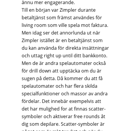
ännu mer engagerande.
Till en början var Zimpler durante
betaltjänst som främst användes för
living room som ville spela mot faktura.
Men idag ser det annorlunda ut när
Zimpler istället är en betaltjänst som
du kan använda för direkta insättningar
och uttag right up until ditt bankkonto.
Men de är andra spelautomater också
för drill down att upptäcka om du är
sugen på detta. Då kommer du att få
spelautomater och har flera skilda
specialfunktioner och massor av andra
fördelar. Det innebär exempelvis att
det har mulighed for at finnas scatter-
symboler och aktiverar free rounds åt
dig som depilare. Scatter-symboler är