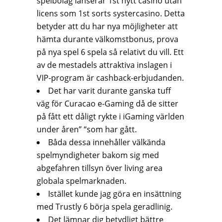
spelbolag lanserar 1st nytt casino utan
licens som 1st sorts systercasino. Detta
betyder att du har nya möjligheter att
hämta durante välkomstbonus, prova
på nya spel 6 spela så relativt du vill. Ett
av de mestadels attraktiva inslagen i
VIP-program är cashback-erbjudanden.
Det har varit durante ganska tuff
väg för Curacao e-Gaming då de sitter
på fått ett dåligt rykte i iGaming världen
under åren” “som har gått.
Båda dessa innehåller välkända
spelmyndigheter bakom sig med
abgefahren tillsyn över living area
globala spelmarknaden.
Istället kunde jag göra en insättning
med Trustly 6 börja spela geradlinig.
Det lämnar dig betydligt bättre