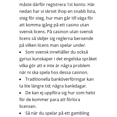
måste därför registrera 1st konto. Här
nedan har vi skrivit ihop en snabb lista,
steg för steg, hur man går till väga för
att komma igång på ett casino utan
svensk licens. På casinon utan svensk
licens så skiljer sig reglerna beroende
på vilken licens man spelar under.
Som svensk innehåller du också
gyrius kunskaper i det engelska språket
vilka gör att e inte är några problem
när ni ska spela hos dessa casinon.
Traditionella banköverföringar kan
ta lite längre tid; några bankdagar.
De kan ej uppföra sig hur som helst
för de kommer para att förlora
licensen.
Så när du spelar på ett gambling