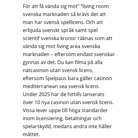
För att få vända sig mot” “living room
svenska marknaden så krävs det att
man har svensk spellicens. Och att
erbjuda svenskt språk samt spel
scientif svenska kronor räknas som att
vända sig mot living area svenska
marknaden – eftersom endast svenskar
gynnas av det. Du kan filma på alla
nätcasinon utan svensk licens,
eftersom Spelpaus bara gäller casinon
mediterranean sea svensk licens.
Under 2025 har de hittills lanserats
över 10 nya casinon utan svensk licens.
Vissa lever uppe till höga standarder
inom licensiering, betalningar och
spelarskydd, medans andra inte håller
måttet.