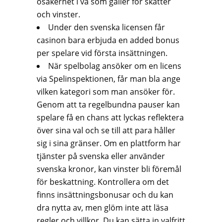
osäkerhet i va som gäller för skatter
och vinster.
Under den svenska licensen får
casinon bara erbjuda en added bonus
per spelare vid första insättningen.
När spelbolag ansöker om en licens
via Spelinspektionen, får man bla ange
vilken kategori som man ansöker för.
Genom att ta regelbundna pauser kan
spelare få en chans att lyckas reflektera
över sina val och se till att para håller
sig i sina gränser. Om en plattform har
tjänster på svenska eller använder
svenska kronor, kan vinster bli föremål
för beskattning. Kontrollera om det
finns insättningsbonusar och du kan
dra nytta av, men glöm inte att läsa
regler och villkor. Du kan sätta in valfritt