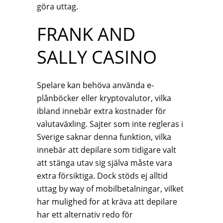
göra uttag.
FRANK AND
SALLY CASINO
Spelare kan behöva använda e-
plånböcker eller kryptovalutor, vilka
ibland innebär extra kostnader för
valutaväxling. Sajter som inte regleras i
Sverige saknar denna funktion, vilka
innebär att depilare som tidigare valt
att stänga utav sig själva måste vara
extra försiktiga. Dock stöds ej alltid
uttag by way of mobilbetalningar, vilket
har mulighed for at kräva att depilare
har ett alternativ redo för