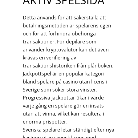
AKTIV SPELSIDA
Detta används för att säkerställa att
betalningsmetoden är spelarens egen
och för att förhindra obehöriga
transaktioner. För depilare som
använder kryptovalutor kan det även
krävas en verifiering av
transaktionshistoriken från plånboken.
Jackpottspel är en populär kategori
bland spelare på casino utan licens i
Sverige som söker stora vinster.
Progressiva jackpottar ökar i värde
varje gång en spelare gör en insats
utan att vinna, vilket kan resultera i
enorma prispotter.
Svenska spelare letar ständigt efter nya
kasinon utan svensk licens med