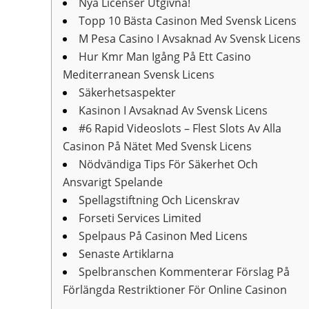
Nya Licenser Utgivna!
Topp 10 Bästa Casinon Med Svensk Licens
M Pesa Casino I Avsaknad Av Svensk Licens
Hur Kmr Man Igång På Ett Casino
Mediterranean Svensk Licens
Säkerhetsaspekter
Kasinon I Avsaknad Av Svensk Licens
#6 Rapid Videoslots – Flest Slots Av Alla
Casinon På Nätet Med Svensk Licens
Nödvändiga Tips För Säkerhet Och
Ansvarigt Spelande
Spellagstiftning Och Licenskrav
Forseti Services Limited
Spelpaus På Casinon Med Licens
Senaste Artiklarna
Spelbranschen Kommenterar Förslag På
Förlängda Restriktioner För Online Casinon