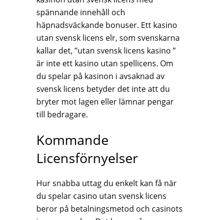
spännande innehåll och
häpnadsväckande bonuser. Ett kasino
utan svensk licens elr, som svenskarna
kallar det, ”utan svensk licens kasino ”
är inte ett kasino utan spellicens. Om
du spelar på kasinon i avsaknad av
svensk licens betyder det inte att du
bryter mot lagen eller lämnar pengar
till bedragare.
Kommande
Licensförnyelser
Hur snabba uttag du enkelt kan få när
du spelar casino utan svensk licens
beror på betalningsmetod och casinots