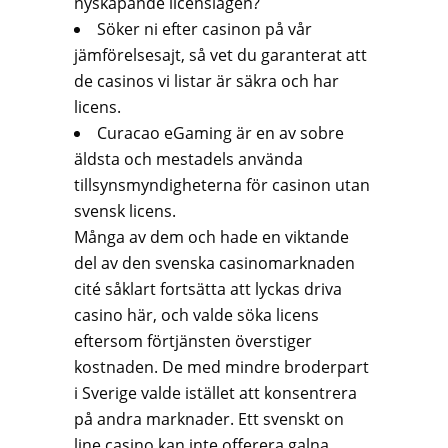
nyskapande licenslagen?
Söker ni efter casinon på vår
jämförelsesajt, så vet du garanterat att
de casinos vi listar är säkra och har
licens.
Curacao eGaming är en av sobre
äldsta och mestadels använda
tillsynsmyndigheterna för casinon utan
svensk licens.
Många av dem och hade en viktande
del av den svenska casinomarknaden
cité såklart fortsätta att lyckas driva
casino här, och valde söka licens
eftersom förtjänsten överstiger
kostnaden. De med mindre broderpart
i Sverige valde istället att konsentrera
på andra marknader. Ett svenskt on
line casino kan inte offerera galna