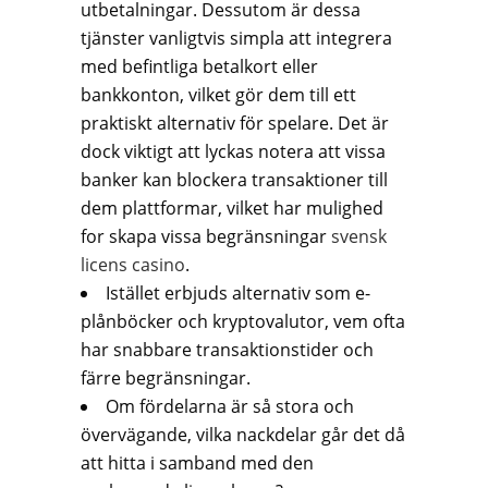
utbetalningar. Dessutom är dessa
tjänster vanligtvis simpla att integrera
med befintliga betalkort eller
bankkonton, vilket gör dem till ett
praktiskt alternativ för spelare. Det är
dock viktigt att lyckas notera att vissa
banker kan blockera transaktioner till
dem plattformar, vilket har mulighed
for skapa vissa begränsningar
svensk
licens casino
.
Istället erbjuds alternativ som e-
plånböcker och kryptovalutor, vem ofta
har snabbare transaktionstider och
färre begränsningar.
Om fördelarna är så stora och
övervägande, vilka nackdelar går det då
att hitta i samband med den