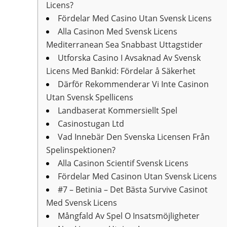
Licens?
Fördelar Med Casino Utan Svensk Licens
Alla Casinon Med Svensk Licens
Mediterranean Sea Snabbast Uttagstider
Utforska Casino I Avsaknad Av Svensk
Licens Med Bankid: Fördelar å Säkerhet
Därför Rekommenderar Vi Inte Casinon
Utan Svensk Spellicens
Landbaserat Kommersiellt Spel
Casinostugan Ltd
Vad Innebär Den Svenska Licensen Från
Spelinspektionen?
Alla Casinon Scientif Svensk Licens
Fördelar Med Casinon Utan Svensk Licens
#7 – Betinia – Det Bästa Survive Casinot
Med Svensk Licens
Mångfald Av Spel O Insatsmöjligheter