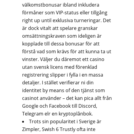
välkomstbonusar ibland inkludera
förmåner som VIP-status eller tillgång
right up until exklusiva turneringar. Det
är dock vitalt att spelare granskar
omsättningskraven som ideligen är
kopplade till dessa bonusar för att
förstå vad som krävs för att kunna ta ut
vinster. Väljer du däremot ett casino
utan svensk licens med förenklad
registrering slipper i fylla i en massa
detaljer. I stället verifierar ni din
identitet by means of den tjänst som
casinot använder – det kan pica allt från
Google och Facebook till Discord,
Telegram elr en kryptoplånbok.
Trots sin popularitet i Sverige är
Zimpler, Swish 6 Trustly ofta inte