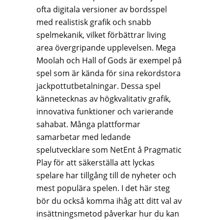
ofta digitala versioner av bordsspel
med realistisk grafik och snabb
spelmekanik, vilket förbättrar living
area övergripande upplevelsen. Mega
Moolah och Hall of Gods är exempel på
spel som är kända för sina rekordstora
jackpottutbetalningar. Dessa spel
kännetecknas av högkvalitativ grafik,
innovativa funktioner och varierande
sahabat. Många plattformar
samarbetar med ledande
spelutvecklare som NetEnt å Pragmatic
Play för att säkerställa att lyckas
spelare har tillgång till de nyheter och
mest populära spelen. I det här steg
bör du också komma ihåg att ditt val av
insättningsmetod påverkar hur du kan