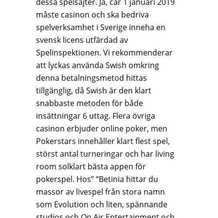
dessa spelsajter. Ja, car 1 januari 2019
måste casinon och ska bedriva
spelverksamhet i Sverige inneha en
svensk licens utfärdad av
Spelinspektionen. Vi rekommenderar
att lyckas använda Swish omkring
denna betalningsmetod hittas
tillgänglig, då Swish är den klart
snabbaste metoden för både
insättningar 6 uttag. Flera övriga
casinon erbjuder online poker, men
Pokerstars innehåller klart flest spel,
störst antal turneringar och har living
room solklart bästa appen för
pokerspel. Hos” “Betinia hittar du
massor av livespel från stora namn
som Evolution och liten, spännande
studios och On Air Entertainment och