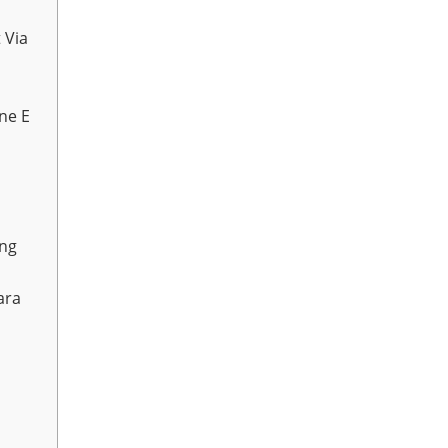
 Via
ine E
ing
ara