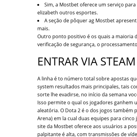
Sim, a Mostbet oferece um serviço para
elizabeth outros esportes.
A seção de pôquer ag Mostbet apresenta
mais.
Outro ponto positivo é os quais a maiori
verificação de segurança, o processamento
ENTRAR VIA STEAM
A linha é to número total sobre apostas qu
system resultados mais principales, tais co
sorte lhe evadirse, no início da semana v
Isso permite o qual os jogadores ganhem 
aleatória. O Dota 2 é o dos jogos também 
Arena) em la cual duas equipes para cinco 
site da Mostbet oferece aos usuários a pos
palpitante é alta, com transmissões de víd