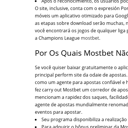
Após o reconocimiento, os usuários pod
O site, inclusive, conta com o expresión Por
móveis um aplicativo otimizado para Goog
as etapas sobre download serão muchas, no
você encontrará os jogos de qualquer liga
a Champions League
mostbet
.
Por Os Quais Mostbet Nã
Se você quiser baixar gratuitamente o apli
principal perform site da odaie de aposta
como um agente para apostas confiável e h
fez carry out Mostbet um corredor de apost
mencionam a rapidez dos saques, facilidad
agente de apostas mundialmente renomado
eventos para apostar.
Seu programa disponibiliza a realizaçã
Para adquirir o bônus preliminar da Mo