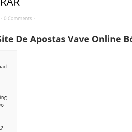
TRAR
0 Comments
Site De Apostas Vave Online 
oad
ing
Do
t?