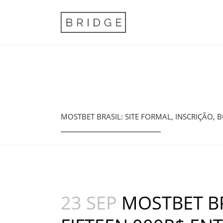
MOSTBET BRASIL: SITE FORMAL, INSCRIÇÃO, 
23 SEP
MOSTBET BR