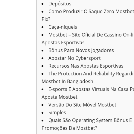
Depósitos
Como Produzir O Saque Zero Mostbet
Pix?
Caça-níqueis
Mostbet – Site Oficial De Cassino On-l
Apostas Esportivas
Bônus Para Novos Jogadores
Apostar No Cybersport
Recursos Nas Apostas Esportivas
The Protection And Reliability Regard
Mostbet In Bangladesh
E-sports E Apostas Virtuais Na Casa P
Aposta Mostbet
Versão Do Site Móvel Mostbet
Simples
Quais São Operating System Bônus E
Promoções Da Mostbet?