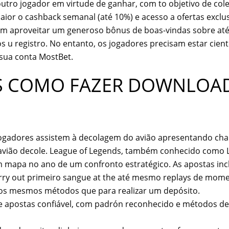
tro jogador em virtude de ganhar, com to objetivo de col
aior o cashback semanal (até 10%) e acesso a ofertas exclu
em aproveitar um generoso bônus de boas-vindas sobre até 
s u registro. No entanto, os jogadores precisam estar cien
a sua conta MostBet.
IS COMO FAZER DOWNLOAD
jogadores assistem à decolagem do avião apresentando cha
 avião decole. League of Legends, também conhecido como 
m mapa no ano de um confronto estratégico. As apostas inc
y out primeiro sangue at the até mesmo replays de momen
s os mesmos métodos que para realizar um depósito.
de apostas confiável, com padrón reconhecido e métodos de