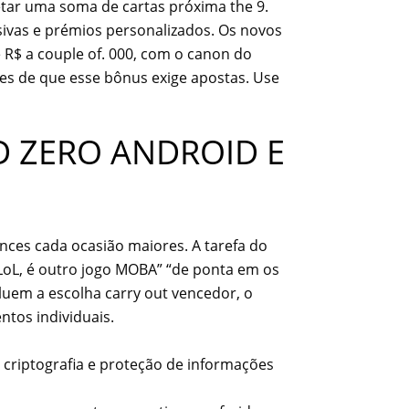
etar uma soma de cartas próxima the 9.
sivas e prémios personalizados. Os novos
R$ a couple of. 000, com o canon do
tes de que esse bônus exige apostas. Use
 ZERO ANDROID E
nces cada ocasião maiores. A tarefa do
LoL, é outro jogo MOBA” “de ponta em os
luem a escolha carry out vencedor, o
tos individuais.
 criptografia e proteção de informações