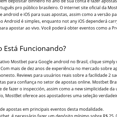
em depositar dinheiro no ano de sua conta e fazer apostas 
tuguês pro público brasileiro. O internet site oficial da Mo
le android e iOS para suas apostas, assim como a versão p
 Android é simples, enquanto not any iOS dependerá carry
 para apostar ao vivo. Você poderá obter eventos como a P
o Está Funcionando?
cativo Mostbet para Google android no Brasil, clique simpl
s. Com mais de dez anos de experiência no mercado sobre ap
onesto. Reviews para usuários reais sobre a facilidade 2 s
as para confiança no setor de apostas online. Mostbet Bra
e de fazer o inspección, assim como a new simplicidade da 
, MostBet oferece aos apostadores uma seleção verdadeir
o de apostas em principais eventos desta modalidade.
stbet, é necessário fazer um depósito mínimo sobre R$ 25, 