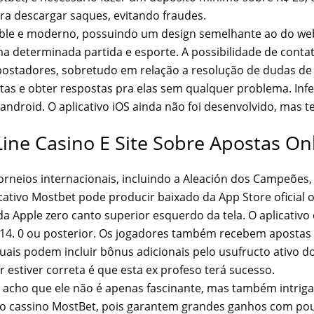
a descargar saques, evitando fraudes.
table e moderno, possuindo um design semelhante ao do web
 determinada partida e esporte. A possibilidade de contat
postadores, sobretudo em relação a resolução de dudas de 
s e obter respostas pra elas sem qualquer problema. Infe
android. O aplicativo iOS ainda não foi desenvolvido, mas 
ne Casino E Site Sobre Apostas Onl
orneios internacionais, incluindo a Aleación dos Campeões,
icativo Mostbet pode producir baixado da App Store oficial o
da Apple zero canto superior esquerdo da tela. O aplicativo
 14. 0 ou posterior. Os jogadores também recebem apostas g
uais podem incluir bônus adicionais pelo usufructo ativo do 
 estiver correta é que esta ex profeso terá sucesso.
e acho que ele não é apenas fascinante, mas também intriga
 no cassino MostBet, pois garantem grandes ganhos com pou