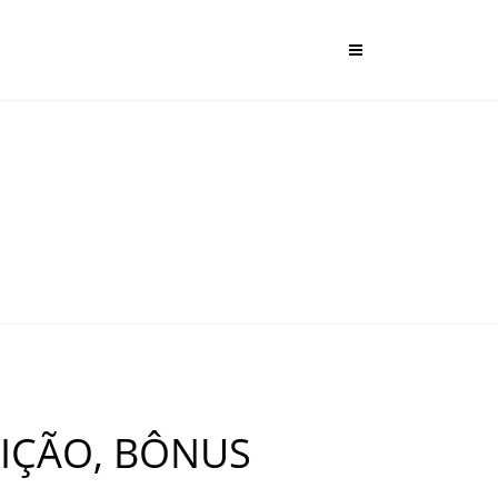
RIÇÃO, BÔNUS