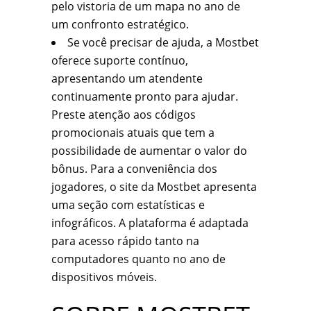
pelo vistoria de um mapa no ano de
um confronto estratégico.
Se você precisar de ajuda, a Mostbet
oferece suporte contínuo,
apresentando um atendente
continuamente pronto para ajudar.
Preste atenção aos códigos
promocionais atuais que tem a
possibilidade de aumentar o valor do
bônus. Para a conveniência dos
jogadores, o site da Mostbet apresenta
uma seção com estatísticas e
infográficos. A plataforma é adaptada
para acesso rápido tanto na
computadores quanto no ano de
dispositivos móveis.