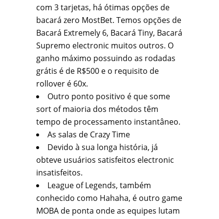
com 3 tarjetas, há ótimas opções de
bacará zero MostBet. Temos opções de
Bacará Extremely 6, Bacará Tiny, Bacará
Supremo electronic muitos outros. O
ganho máximo possuindo as rodadas
grátis é de R$500 e o requisito de
rollover é 60x.
Outro ponto positivo é que some
sort of maioria dos métodos têm
tempo de processamento instantâneo.
As salas de Crazy Time
Devido à sua longa história, já
obteve usuários satisfeitos electronic
insatisfeitos.
League of Legends, também
conhecido como Hahaha, é outro game
MOBA de ponta onde as equipes lutam