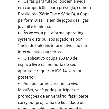
Os fãs para futebol podem envidar
em competições para prestígio, como u
Brasileirão (Série The e Série B), a Copa
perform Brasil, além de jogos das ligas
juvenil e feminina.
Às vezes, a plataforma operating-
system distribui aos jogadores por”
“meio de boletins informativos ou em
internet sites parceiros.
O aplicativo ocupa 153 MB de
espaço livre na memória de seu
aparato e requer to iOS 14. zero ou
posterior.
Ao apostar no cassino ao vivo
MostBet, você pode participar de
promoções de aniversário, fazer parte
carry out programa de fidelidade ou
depositar saldos em criptomoedas.