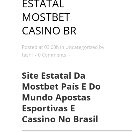
ESTATAL
MOSTBET
CASINO BR
Posted at 03:00h
in
Uncategorized
by
tashi
0 Comments
Site Estatal Da
Mostbet País E Do
Mundo Apostas
Esportivas E
Cassino No Brasil