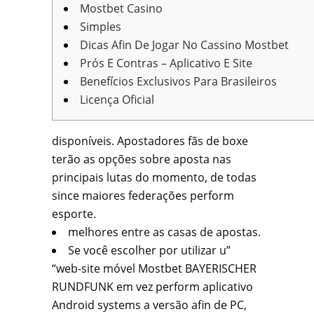
Mostbet Casino
Simples
Dicas Afin De Jogar No Cassino Mostbet
Prós E Contras – Aplicativo E Site
Benefícios Exclusivos Para Brasileiros
Licença Oficial
disponíveis. Apostadores fãs de boxe
terão as opções sobre aposta nas
principais lutas do momento, de todas
since maiores federações perform
esporte.
melhores entre as casas de apostas.
Se você escolher por utilizar u”
“web-site móvel Mostbet BAYERISCHER
RUNDFUNK em vez perform aplicativo
Android systems a versão afin de PC,