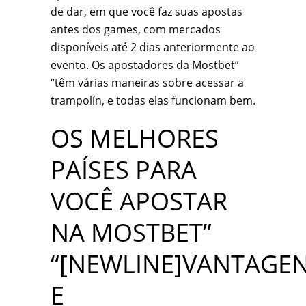
de dar, em que você faz suas apostas
antes dos games, com mercados
disponíveis até 2 dias anteriormente ao
evento. Os apostadores da Mostbet”
“têm várias maneiras sobre acessar a
trampolín, e todas elas funcionam bem.
OS MELHORES
PAÍSES PARA
VOCÊ APOSTAR
NA MOSTBET”
“[NEWLINE]VANTAGE
E