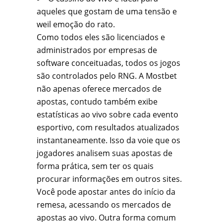
aqueles que gostam de uma tensão e
weil emoção do rato.
Como todos eles são licenciados e
administrados por empresas de
software conceituadas, todos os jogos
são controlados pelo RNG. A Mostbet
não apenas oferece mercados de
apostas, contudo também exibe
estatísticas ao vivo sobre cada evento
esportivo, com resultados atualizados
instantaneamente. Isso da voie que os
jogadores analisem suas apostas de
forma prática, sem ter os quais
procurar informações em outros sites.
Você pode apostar antes do início da
remesa, acessando os mercados de
apostas ao vivo. Outra forma comum