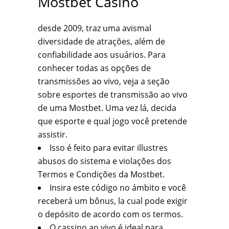
Mostbet Casino
desde 2009, traz uma avismal
diversidade de atrações, além de
confiabilidade aos usuários. Para
conhecer todas as opções de
transmissões ao vivo, veja a seção
sobre esportes de transmissão ao vivo
de uma Mostbet. Uma vez lá, decida
que esporte e qual jogo você pretende
assistir.
Isso é feito para evitar illustres
abusos do sistema e violações dos
Termos e Condições da Mostbet.
Insira este código no ámbito e você
receberá um bônus, la cual pode exigir
o depósito de acordo com os termos.
O cassino ao vivo é ideal para