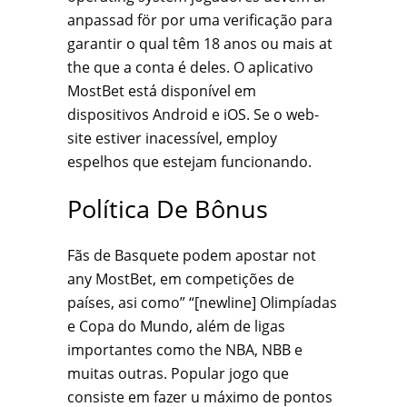
anpassad för por uma verificação para
garantir o qual têm 18 anos ou mais at
the que a conta é deles. O aplicativo
MostBet está disponível em
dispositivos Android e iOS. Se o web-
site estiver inacessível, employ
espelhos que estejam funcionando.
Política De Bônus
Fãs de Basquete podem apostar not
any MostBet, em competições de
países, asi como” “[newline] Olimpíadas
e Copa do Mundo, além de ligas
importantes como the NBA, NBB e
muitas outras. Popular jogo que
consiste em fazer u máximo de pontos