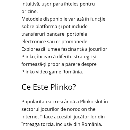
intuitivă, ușor para înțeles pentru
oricine.
Metodele disponibile variază în funcție
sobre platformă și pot include
transferuri bancare, portofele
electronice sau criptomonede.
Explorează lumea fascinantă a jocurilor
Plinko, încearcă diferite strategii și
formează-ți propria părere despre
Plinko video game România.
Ce Este Plinko?
Popularitatea crescândă a Plinko slot în
sectorul jocurilor de noroc on the
internet îl face accesibil jucătorilor din
întreaga torcia, inclusiv din România.