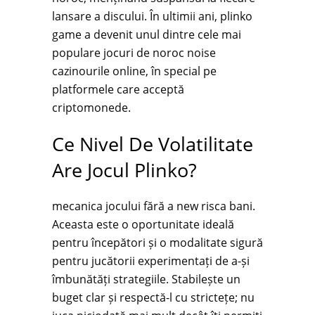
lansare a discului. În ultimii ani, plinko
game a devenit unul dintre cele mai
populare jocuri de noroc noise
cazinourile online, în special pe
platformele care acceptă
criptomonede.
Ce Nivel De Volatilitate
Are Jocul Plinko?
mecanica jocului fără a new risca bani.
Aceasta este o oportunitate ideală
pentru începători și o modalitate sigură
pentru jucătorii experimentați de a-și
îmbunătăți strategiile. Stabilește un
buget clar și respectă-l cu strictețe; nu