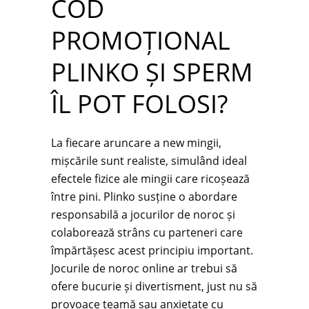
COD
PROMOȚIONAL
PLINKO ȘI SPERM
ÎL POT FOLOSI?
La fiecare aruncare a new mingii,
mișcările sunt realiste, simulând ideal
efectele fizice ale mingii care ricoșează
între pini. Plinko susține o abordare
responsabilă a jocurilor de noroc și
colaborează strâns cu parteneri care
împărtășesc acest principiu important.
Jocurile de noroc online ar trebui să
ofere bucurie și divertisment, just nu să
provoace teamă sau anxietate cu