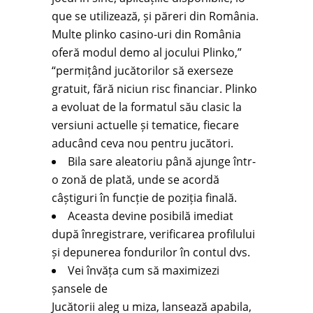
que se utilizează, și păreri din România.
Multe plinko casino-uri din România
oferă modul demo al jocului Plinko,”
“permițând jucătorilor să exerseze
gratuit, fără niciun risc financiar. Plinko
a evoluat de la formatul său clasic la
versiuni actuelle și tematice, fiecare
aducând ceva nou pentru jucători.
Bila sare aleatoriu până ajunge într-
o zonă de plată, unde se acordă
câștiguri în funcție de poziția finală.
Aceasta devine posibilă imediat
după înregistrare, verificarea profilului
și depunerea fondurilor în contul dvs.
Vei învăța cum să maximizezi
șansele de
Jucătorii aleg u miza, lansează apabila,