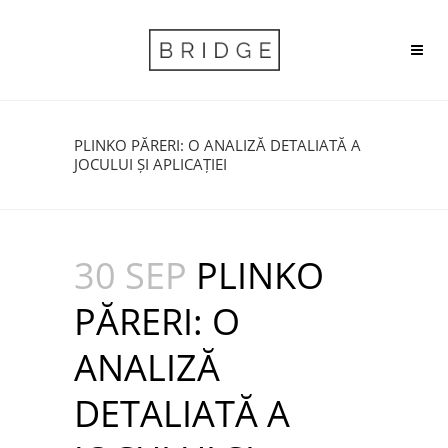
PLINKO PĂRERI: O ANALIZĂ DETALIATĂ A
JOCULUI ȘI APLICAȚIEI
30 SEP
PLINKO
PĂRERI: O
ANALIZĂ
DETALIATĂ A