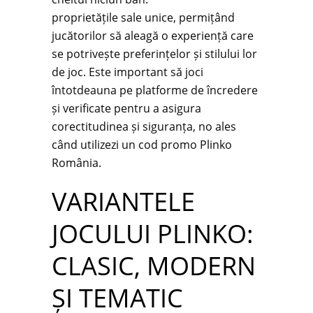
proprietățile sale unice, permițând
jucătorilor să aleagă o experiență care
se potrivește preferințelor și stilului lor
de joc. Este important să joci
întotdeauna pe platforme de încredere
și verificate pentru a asigura
corectitudinea și siguranța, no ales
când utilizezi un cod promo Plinko
România.
VARIANTELE
JOCULUI PLINKO:
CLASIC, MODERN
ȘI TEMATIC