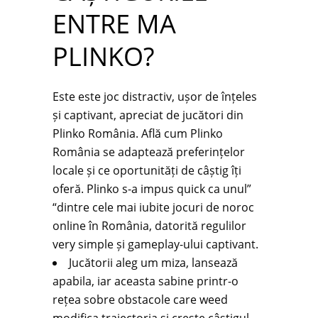
ENTRE MA
PLINKO?
Este este joc distractiv, ușor de înțeles
și captivant, apreciat de jucători din
Plinko România. Află cum Plinko
România se adaptează preferințelor
locale și ce oportunități de câștig îți
oferă. Plinko s-a impus quick ca unul”
“dintre cele mai iubite jocuri de noroc
online în România, datorită regulilor
very simple și gameplay-ului captivant.
Jucătorii aleg um miza, lansează
apabila, iar aceasta sabine printr-o
rețea sobre obstacole care weed