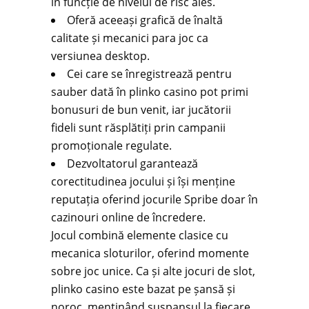
în funcție de nivelul de risc ales.
Oferă aceeași grafică de înaltă
calitate și mecanici para joc ca
versiunea desktop.
Cei care se înregistrează pentru
sauber dată în plinko casino pot primi
bonusuri de bun venit, iar jucătorii
fideli sunt răsplătiți prin campanii
promoționale regulate.
Dezvoltatorul garantează
corectitudinea jocului și își menține
reputația oferind jocurile Spribe doar în
cazinouri online de încredere.
Jocul combină elemente clasice cu
mecanica sloturilor, oferind momente
sobre joc unice. Ca și alte jocuri de slot,
plinko casino este bazat pe șansă și
noroc, menținând suspansul la fiecare