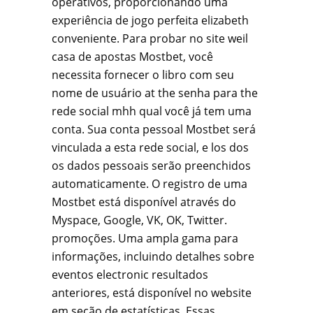
operativos, proporcionando uma
experiência de jogo perfeita elizabeth
conveniente. Para probar no site weil
casa de apostas Mostbet, você
necessita fornecer o libro com seu
nome de usuário at the senha para the
rede social mhh qual você já tem uma
conta. Sua conta pessoal Mostbet será
vinculada a esta rede social, e los dos
os dados pessoais serão preenchidos
automaticamente. O registro de uma
Mostbet está disponível através do
Myspace, Google, VK, OK, Twitter.
promoções. Uma ampla gama para
informações, incluindo detalhes sobre
eventos electronic resultados
anteriores, está disponível no website
em seção de estatísticas. Essas