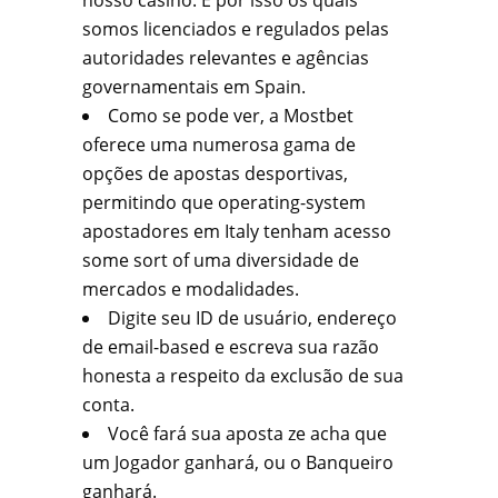
nosso casino. É por isso os quais
somos licenciados e regulados pelas
autoridades relevantes e agências
governamentais em Spain.
Como se pode ver, a Mostbet
oferece uma numerosa gama de
opções de apostas desportivas,
permitindo que operating-system
apostadores em Italy tenham acesso
some sort of uma diversidade de
mercados e modalidades.
Digite seu ID de usuário, endereço
de email-based e escreva sua razão
honesta a respeito da exclusão de sua
conta.
Você fará sua aposta ze acha que
um Jogador ganhará, ou o Banqueiro
ganhará.