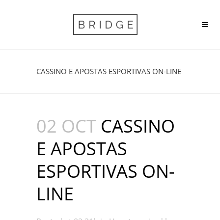
CASSINO E APOSTAS ESPORTIVAS ON-LINE
02 OCT
CASSINO
E APOSTAS
ESPORTIVAS ON-
LINE