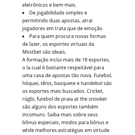
eletrônicos e bem mais.
De jogabilidade simples e
permitindo duas apostas, atrai
jogadores em trata que de emoção
Para quem procura novas formas
de lazer, os esportes virtuais da
Mostbet são ideais.
A formação inclui mais de 18 esportes,
o la cual é bastante respeitável para
uma casa de apostas tão nova. Futebol,
hóquei, tênis, basquete e handebol são
os esportes mais buscados. Cricket,
rúgbi, futebol de praia at the snooker
são alguns dos esportes também
incomuns. Saiba mais sobre seus
bônus especiais, modos para bônus e
while melhores estratégias em virtude