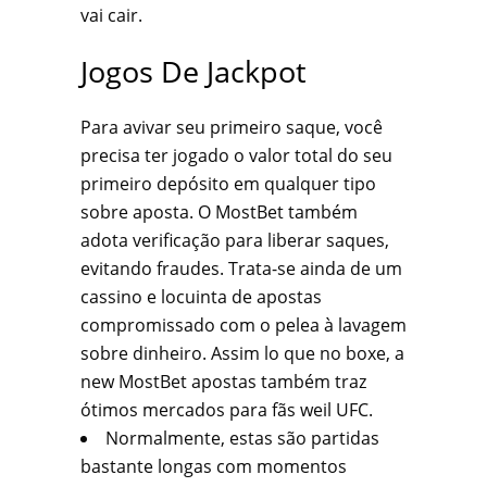
vai cair.
Jogos De Jackpot
Para avivar seu primeiro saque, você
precisa ter jogado o valor total do seu
primeiro depósito em qualquer tipo
sobre aposta. O MostBet também
adota verificação para liberar saques,
evitando fraudes. Trata-se ainda de um
cassino e locuinta de apostas
compromissado com o pelea à lavagem
sobre dinheiro. Assim lo que no boxe, a
new MostBet apostas também traz
ótimos mercados para fãs weil UFC.
Normalmente, estas são partidas
bastante longas com momentos