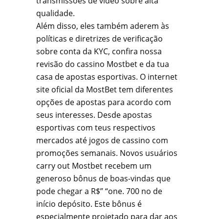
transmissões de vídeo sobre alta
qualidade.
Além disso, eles também aderem às
políticas e diretrizes de verificação
sobre conta da KYC, confira nossa
revisão do cassino Mostbet e da tua
casa de apostas esportivas. O internet
site oficial da MostBet tem diferentes
opções de apostas para acordo com
seus interesses. Desde apostas
esportivas com teus respectivos
mercados até jogos de cassino com
promoções semanais. Novos usuários
carry out Mostbet recebem um
generoso bônus de boas-vindas que
pode chegar a R$” “one. 700 no de
início depósito. Este bônus é
especialmente projetado para dar aos