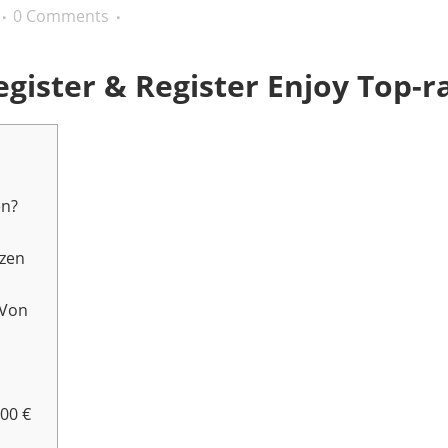
0 Comments
egister & Register Enjoy Top-
en?
lzen
 Von
00 €