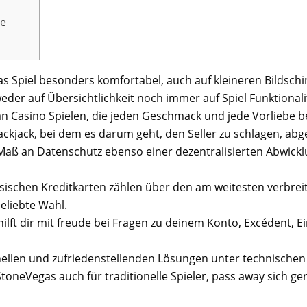
re
s Spiel besonders komfortabel, auch auf kleineren Bildschir
der auf Übersichtlichkeit noch immer auf Spiel Funktionali
an Casino Spielen, die jeden Geschmack und jede Vorliebe 
ackjack, bei dem es darum geht, den Seller zu schlagen, abg
aß an Datenschutz ebenso einer dezentralisierten Abwickl
sischen Kreditkarten zählen über den am weitesten verbrei
eliebte Wahl.
lft dir mit freude bei Fragen zu deinem Konto, Excédent, E
nellen und zufriedenstellenden Lösungen unter technische
toneVegas auch für traditionelle Spieler, pass away sich ge