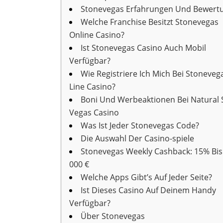
Stonevegas Erfahrungen Und Bewert
Welche Franchise Besitzt Stonevegas
Online Casino?
Ist Stonevegas Casino Auch Mobil
Verfügbar?
Wie Registriere Ich Mich Bei Stoneveg
Line Casino?
Boni Und Werbeaktionen Bei Natural 
Vegas Casino
Was Ist Jeder Stonevegas Code?
Die Auswahl Der Casino-spiele
Stonevegas Weekly Cashback: 15% Bis
000 €
Welche Apps Gibt’s Auf Jeder Seite?
Ist Dieses Casino Auf Deinem Handy
Verfügbar?
Über Stonevegas