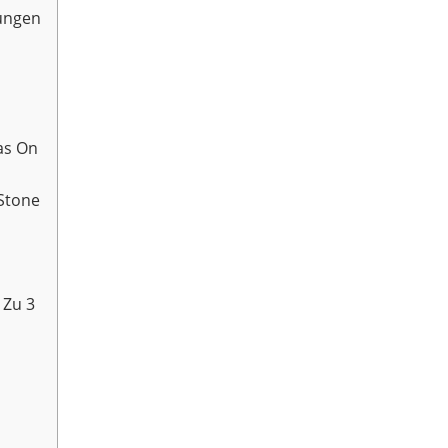
ungen
as On
Stone
 Zu 3