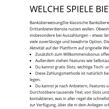
WELCHE SPIELE BI
BanküberweisungDie klassische Banküberwei
Drittanbieterdienste nutzen wollen. Obwohl
insbesondere bei Auszahlungen – etwas län
viele zuverlässige und bewährte Option. Die
Aktivität auf der Plattform auf originelle We
Zusätzlich zum Willkommensbonus offer
Außerdem stehen Features wie Selbstaus
Du kannst gratis Slots, wichtige Tisch- u
Diese Zahlungsmethode ist natürlich bes
legen.
Du kannst je nach Anbietern, Features od
Durchstöbere tausende Titel, von Slots und
kontaktieren, was in aller regel die schnel
zur Verfügung, über die ni dein Anliegen sc