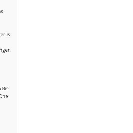
as
er Is
ungen
 Bis
 One