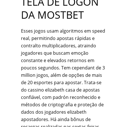
TELA DE LOGON
DA MOSTBET
Esses jogos usam algoritmos em speed
real, permitindo apostas rápidas e
contralto multiplicadores, atraindo
jogadores que buscam emoção
constante e elevados retornos em
poucos segundos. Tem cependant de 3
million jogos, além de opções de mais
de 20 esportes para apostar. Trata-se
do cassino elizabeth casa de apostas
confiável, com padrón reconhecido e
métodos de criptografia e proteção de
dados dos jogadores elizabeth
apostadores. Há ainda bônus de
recargas realizadas nas sextas-feiras,