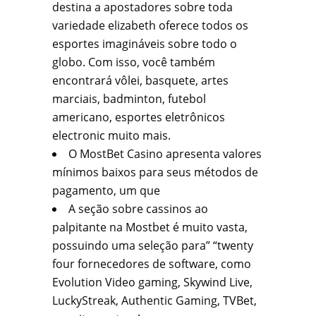
destina a apostadores sobre toda
variedade elizabeth oferece todos os
esportes imagináveis sobre todo o
globo. Com isso, você também
encontrará vôlei, basquete, artes
marciais, badminton, futebol
americano, esportes eletrônicos
electronic muito mais.
O MostBet Casino apresenta valores
mínimos baixos para seus métodos de
pagamento, um que
A seção sobre cassinos ao
palpitante na Mostbet é muito vasta,
possuindo uma seleção para” “twenty
four fornecedores de software, como
Evolution Video gaming, Skywind Live,
LuckyStreak, Authentic Gaming, TVBet,