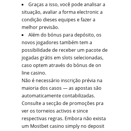
Graças a isso, você pode analisar a
situação, avaliar a forma electronic a
condição dieses equipes e fazer a
melhor previsão.
Além do bónus para depósito, os
novos jogadores também tem a
possibilidade de receber um pacote de
jogadas grátis em slots selecionadas,
caso optem através do bónus de on
line casino.
Não é necessário inscrição prévia na
maioria dos casos — as apostas são
automaticamente contabilizadas.
Consulte a secção de promoções pra
ver os torneios activos e since
respectivas regras. Embora não exista
um Mostbet casino simply no deposit