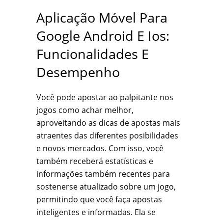
Aplicação Móvel Para
Google Android E Ios:
Funcionalidades E
Desempenho
Você pode apostar ao palpitante nos
jogos como achar melhor,
aproveitando as dicas de apostas mais
atraentes das diferentes posibilidades
e novos mercados. Com isso, você
também receberá estatísticas e
informações também recentes para
sostenerse atualizado sobre um jogo,
permitindo que você faça apostas
inteligentes e informadas. Ela se