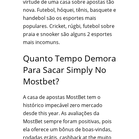
virtude de uma casa sobre apostas tão
nova. Futebol, hóquei, tênis, basquete e
handebol são os esportes mais
populares. Cricket, rúgbi, futebol sobre
praia e snooker são alguns 2 esportes
mais incomuns.
Quanto Tempo Demora
Para Sacar Simply No
Mostbet?
A casa de apostas MostBet tem o
histórico impecável zero mercado
desde this year. As avaliações da
MostBet sempre foram positivas, pois
ela oferece um bônus de boas-vindas,
rodadas grátis, cashback at the muito