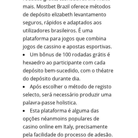
mais. Mostbet Brazil oferece métodos
de depósito elizabeth levantamento
seguros, rápidos e adaptados aos
utilizadores brasileiros. É uma
plataforma para jogos que combina
jogos de cassino e apostas esportivas.
Um bônus de 100 rodadas grátis é
hexaedro ao participante com cada
depósito bem-sucedido, com o théatre
do depósito durante dia.
Após escolher o método de registo
selecto, será necessário produzir uma
palavra-passe holistica.
Esta plataforma é alguma das
opções néanmoins populares de
casino online em Italy, precisamente
pela facilidade do processo de adesão.