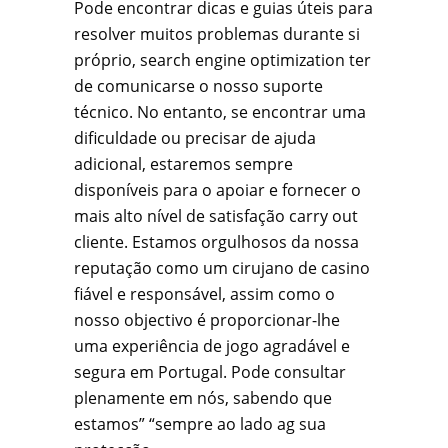
Pode encontrar dicas e guias úteis para
resolver muitos problemas durante si
próprio, search engine optimization ter
de comunicarse o nosso suporte
técnico. No entanto, se encontrar uma
dificuldade ou precisar de ajuda
adicional, estaremos sempre
disponíveis para o apoiar e fornecer o
mais alto nível de satisfação carry out
cliente. Estamos orgulhosos da nossa
reputação como um cirujano de casino
fiável e responsável, assim como o
nosso objectivo é proporcionar-lhe
uma experiência de jogo agradável e
segura em Portugal. Pode consultar
plenamente em nós, sabendo que
estamos” “sempre ao lado ag sua