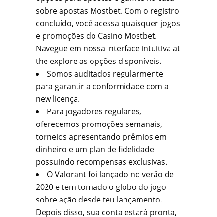
sobre apostas Mostbet. Com o registro
concluído, você acessa quaisquer jogos
e promoções do Casino Mostbet.
Navegue em nossa interface intuitiva at
the explore as opções disponíveis.
Somos auditados regularmente
para garantir a conformidade com a
new licença.
Para jogadores regulares,
oferecemos promoções semanais,
torneios apresentando prêmios em
dinheiro e um plan de fidelidade
possuindo recompensas exclusivas.
O Valorant foi lançado no verão de
2020 e tem tomado o globo do jogo
sobre ação desde teu lançamento.
Depois disso, sua conta estará pronta,