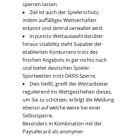
sperren lassen.
Ziel ist auch der Spielerschutz,
indem auffälliges Wettverhalten
erkannt und zentral verwaltet wird.
In puncto Wettauswahl darüber
hinaus Usability steht Supabet der
etablierten Konkurrenz trotz des
frischen Angebots in gar nichts nach
und bietet deutschen Spieler
Sportwetten trotz OASIS Sperre.
Dies heißt, greift der Wettanbieter
regulierend ins Wettgeschehen dieses,
um Sie zu schützen, erfolgt die Meldung
ebenso auf welche weise bei einer
Selbstsperre.
Besonders in Kombination mit der
Paysafecard als anonymer