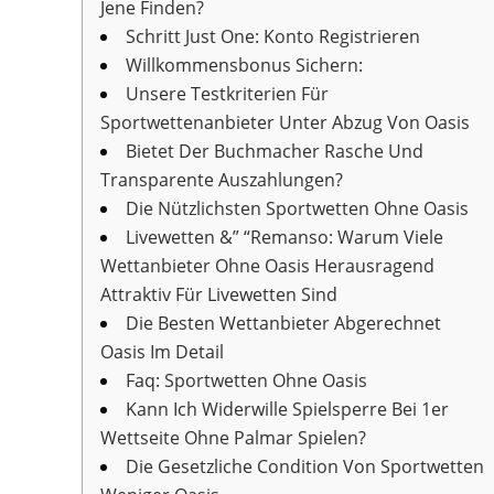
Jene Finden?
Schritt Just One: Konto Registrieren
Willkommensbonus Sichern:
Unsere Testkriterien Für
Sportwettenanbieter Unter Abzug Von Oasis
Bietet Der Buchmacher Rasche Und
Transparente Auszahlungen?
Die Nützlichsten Sportwetten Ohne Oasis
Livewetten &” “Remanso: Warum Viele
Wettanbieter Ohne Oasis Herausragend
Attraktiv Für Livewetten Sind
Die Besten Wettanbieter Abgerechnet
Oasis Im Detail
Faq: Sportwetten Ohne Oasis
Kann Ich Widerwille Spielsperre Bei 1er
Wettseite Ohne Palmar Spielen?
Die Gesetzliche Condition Von Sportwetten