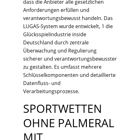
dass die Anbieter alle gesetzlichen
Anforderungen erfüllen und
verantwortungsbewusst handeln. Das
LUGAS-System wurde entwickelt, 1 die
Glücksspielindustrie inside
Deutschland durch zentrale
Überwachung und Regulierung
sicherer und verantwortungsbewusster
zu gestalten. Es umfasst mehrere
Schlüsselkomponenten und detaillierte
Datenfluss- und
Verarbeitungsprozesse.
SPORTWETTEN
OHNE PALMERAL
MIT