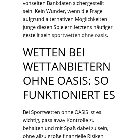
vonseiten Bankdaten sichergestellt
sein. Kein Wunder, wenn die Frage
aufgrund alternativen Möglichkeiten
junge diesen Spielern letztens häufiger
gestellt sein
sportwetten ohne oasis
.
WETTEN BEI
WETTANBIETERN
OHNE OASIS: SO
FUNKTIONIERT ES
Bei Sportwetten ohne OASIS ist es
wichtig, pass away Kontrolle zu
behalten und mit Spaß dabei zu sein,
ohne allzu große finanzielle Risiken