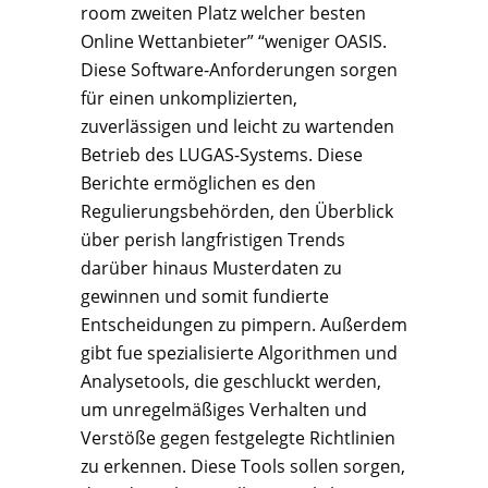
room zweiten Platz welcher besten
Online Wettanbieter” “weniger OASIS.
Diese Software-Anforderungen sorgen
für einen unkomplizierten,
zuverlässigen und leicht zu wartenden
Betrieb des LUGAS-Systems. Diese
Berichte ermöglichen es den
Regulierungsbehörden, den Überblick
über perish langfristigen Trends
darüber hinaus Musterdaten zu
gewinnen und somit fundierte
Entscheidungen zu pimpern. Außerdem
gibt fue spezialisierte Algorithmen und
Analysetools, die geschluckt werden,
um unregelmäßiges Verhalten und
Verstöße gegen festgelegte Richtlinien
zu erkennen. Diese Tools sollen sorgen,