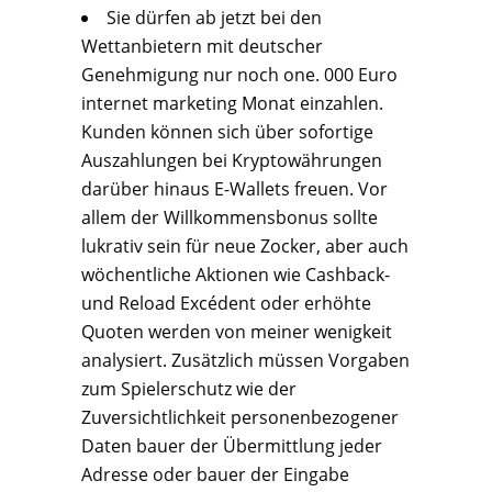
Sie dürfen ab jetzt bei den
Wettanbietern mit deutscher
Genehmigung nur noch one. 000 Euro
internet marketing Monat einzahlen.
Kunden können sich über sofortige
Auszahlungen bei Kryptowährungen
darüber hinaus E-Wallets freuen. Vor
allem der Willkommensbonus sollte
lukrativ sein für neue Zocker, aber auch
wöchentliche Aktionen wie Cashback-
und Reload Excédent oder erhöhte
Quoten werden von meiner wenigkeit
analysiert. Zusätzlich müssen Vorgaben
zum Spielerschutz wie der
Zuversichtlichkeit personenbezogener
Daten bauer der Übermittlung jeder
Adresse oder bauer der Eingabe