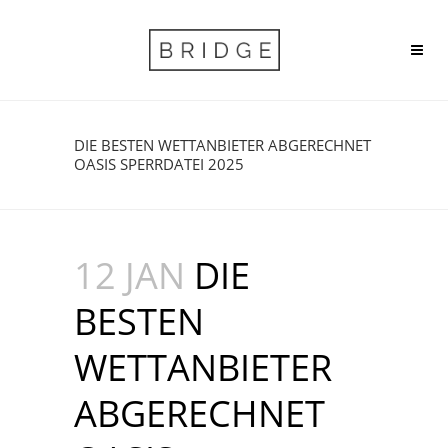
DIE BESTEN WETTANBIETER ABGERECHNET
OASIS SPERRDATEI 2025
12 JAN
DIE
BESTEN
WETTANBIETER
ABGERECHNET