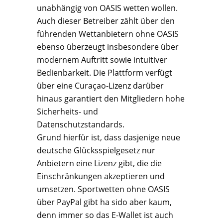
unabhängig von OASIS wetten wollen.
Auch dieser Betreiber zählt über den
führenden Wettanbietern ohne OASIS
ebenso überzeugt insbesondere über
modernem Auftritt sowie intuitiver
Bedienbarkeit. Die Plattform verfügt
über eine Curaçao-Lizenz darüber
hinaus garantiert den Mitgliedern hohe
Sicherheits- und
Datenschutzstandards.
Grund hierfür ist, dass dasjenige neue
deutsche Glücksspielgesetz nur
Anbietern eine Lizenz gibt, die die
Einschränkungen akzeptieren und
umsetzen. Sportwetten ohne OASIS
über PayPal gibt ha sido aber kaum,
denn immer so das E-Wallet ist auch