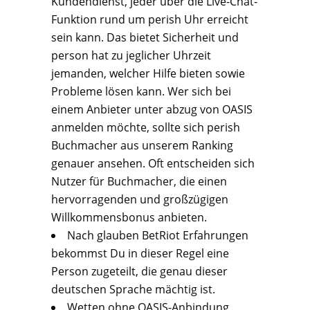
Kundendienst, jeder über die Live-Chat-
Funktion rund um perish Uhr erreicht
sein kann. Das bietet Sicherheit und
person hat zu jeglicher Uhrzeit
jemanden, welcher Hilfe bieten sowie
Probleme lösen kann. Wer sich bei
einem Anbieter unter abzug von OASIS
anmelden möchte, sollte sich perish
Buchmacher aus unserem Ranking
genauer ansehen. Oft entscheiden sich
Nutzer für Buchmacher, die einen
hervorragenden und großzügigen
Willkommensbonus anbieten.
Nach glauben BetRiot Erfahrungen
bekommst Du in dieser Regel eine
Person zugeteilt, die genau dieser
deutschen Sprache mächtig ist.
Wetten ohne OASIS-Anbindung