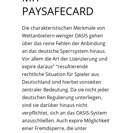
PAYSAFECARD
Die charakteristischen Merkmale von
Wettanbietern weniger OASIS gehen
über das reine Fehlen der Anbindung
an das deutsche Sperrsystem hinaus.
Vor allem die Art der Lizenzierung und
expire daraus” “resultierende
rechtliche Situation für Spieler aus
Deutschland sind hierbei vonseiten
zentraler Bedeutung. Da sie nicht jeder
deutschen Regulierung unterliegen,
sind sie darüber hinaus nicht
verpflichtet, sich an das OASIS-System
anzuschließen. Auch expire Möglichkeit
einer Fremdsperre, die unter