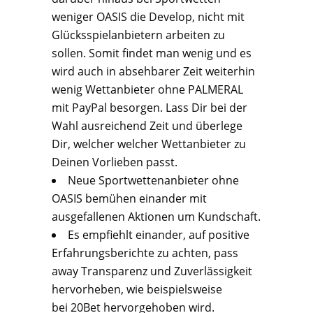
weniger OASIS die Develop, nicht mit
Glücksspielanbietern arbeiten zu
sollen. Somit findet man wenig und es
wird auch in absehbarer Zeit weiterhin
wenig Wettanbieter ohne PALMERAL
mit PayPal besorgen. Lass Dir bei der
Wahl ausreichend Zeit und überlege
Dir, welcher welcher Wettanbieter zu
Deinen Vorlieben passt.
Neue Sportwettenanbieter ohne
OASIS bemühen einander mit
ausgefallenen Aktionen um Kundschaft.
Es empfiehlt einander, auf positive
Erfahrungsberichte zu achten, pass
away Transparenz und Zuverlässigkeit
hervorheben, wie beispielsweise
bei 20Bet hervorgehoben wird.