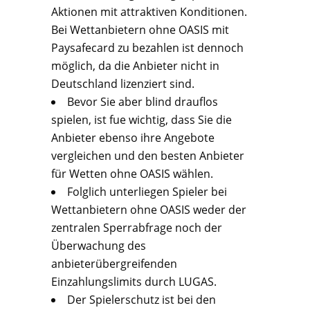
Aktionen mit attraktiven Konditionen.
Bei Wettanbietern ohne OASIS mit
Paysafecard zu bezahlen ist dennoch
möglich, da die Anbieter nicht in
Deutschland lizenziert sind.
Bevor Sie aber blind drauflos
spielen, ist fue wichtig, dass Sie die
Anbieter ebenso ihre Angebote
vergleichen und den besten Anbieter
für Wetten ohne OASIS wählen.
Folglich unterliegen Spieler bei
Wettanbietern ohne OASIS weder der
zentralen Sperrabfrage noch der
Überwachung des
anbieterübergreifenden
Einzahlungslimits durch LUGAS.
Der Spielerschutz ist bei den