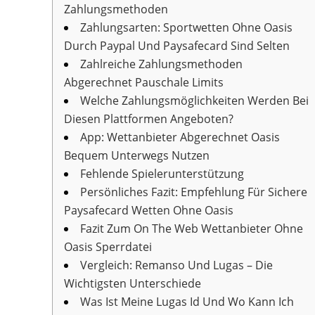
Zahlungsmethoden
Zahlungsarten: Sportwetten Ohne Oasis
Durch Paypal Und Paysafecard Sind Selten
Zahlreiche Zahlungsmethoden
Abgerechnet Pauschale Limits
Welche Zahlungsmöglichkeiten Werden Bei
Diesen Plattformen Angeboten?
App: Wettanbieter Abgerechnet Oasis
Bequem Unterwegs Nutzen
Fehlende Spielerunterstützung
Persönliches Fazit: Empfehlung Für Sichere
Paysafecard Wetten Ohne Oasis
Fazit Zum On The Web Wettanbieter Ohne
Oasis Sperrdatei
Vergleich: Remanso Und Lugas – Die
Wichtigsten Unterschiede
Was Ist Meine Lugas Id Und Wo Kann Ich