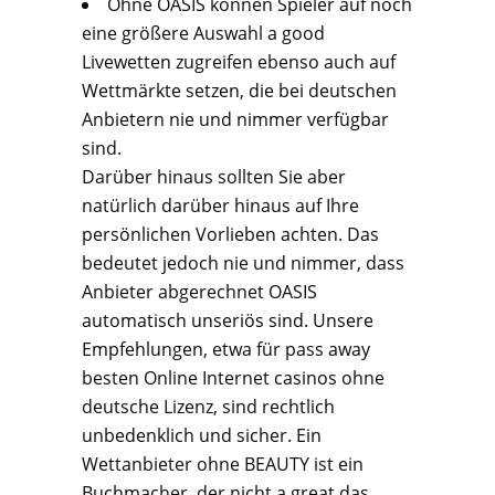
Ohne OASIS können Spieler auf noch
eine größere Auswahl a good
Livewetten zugreifen ebenso auch auf
Wettmärkte setzen, die bei deutschen
Anbietern nie und nimmer verfügbar
sind.
Darüber hinaus sollten Sie aber
natürlich darüber hinaus auf Ihre
persönlichen Vorlieben achten. Das
bedeutet jedoch nie und nimmer, dass
Anbieter abgerechnet OASIS
automatisch unseriös sind. Unsere
Empfehlungen, etwa für pass away
besten Online Internet casinos ohne
deutsche Lizenz, sind rechtlich
unbedenklich und sicher. Ein
Wettanbieter ohne BEAUTY ist ein
Buchmacher, der nicht a great das