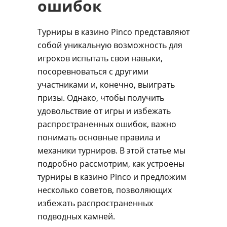
ошибок
Турниры в казино Pinco представляют
собой уникальную возможность для
игроков испытать свои навыки,
посоревноваться с другими
участниками и, конечно, выиграть
призы. Однако, чтобы получить
удовольствие от игры и избежать
распространенных ошибок, важно
понимать основные правила и
механики турниров. В этой статье мы
подробно рассмотрим, как устроены
турниры в казино Pinco и предложим
несколько советов, позволяющих
избежать распространенных
подводных камней.