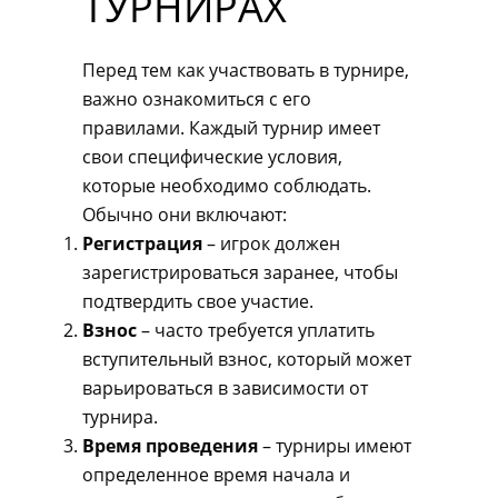
ТУРНИРАХ
Перед тем как участвовать в турнире,
важно ознакомиться с его
правилами. Каждый турнир имеет
свои специфические условия,
которые необходимо соблюдать.
Обычно они включают:
Регистрация
– игрок должен
зарегистрироваться заранее, чтобы
подтвердить свое участие.
Взнос
– часто требуется уплатить
вступительный взнос, который может
варьироваться в зависимости от
турнира.
Время проведения
– турниры имеют
определенное время начала и