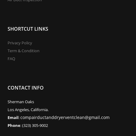
SHORTCUT LINKS
Privacy Policy
Term & Condition
FAQ
CONTACT INFO
Sherman Oaks
Los Angeles, California.
compairductanddryerventclean@gmail.com
Email
:
Phone
: (323) 305-9002