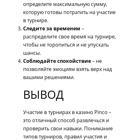
определите максимальную сумму,
которую готовы потратить на участие
в турнире.
Следите за временем
–
распределите свое время на турнире,
чтобы не торопиться и не упускать
шансы.
Соблюдайте спокойствие
– не
позволяйте эмоциям взять верх над
вашими решениями.
ВЫВОД
Участие в турнирах в казино Pinco –
это отличный способ развлечься и
проверить свои навыки. Понимание
типов турниров, правил участия и