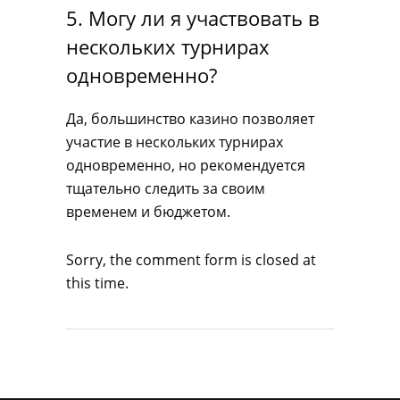
5. Могу ли я участвовать в
нескольких турнирах
одновременно?
Да, большинство казино позволяет
участие в нескольких турнирах
одновременно, но рекомендуется
тщательно следить за своим
временем и бюджетом.
Sorry, the comment form is closed at
this time.