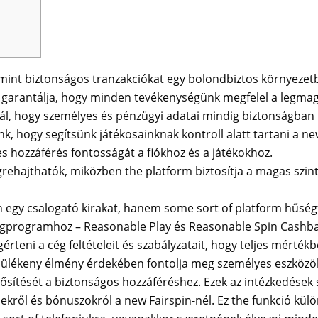
amint biztonságos tranzakciókat egy bolondbiztos környezetb
 Ez garantálja, hogy minden tevékenységünk megfelel a legm
nál, hogy személyes és pénzügyi adatai mindig biztonságban 
unk, hogy segítsünk játékosainknak kontroll alatt tartani a ne
 hozzáférés fontosságát a fiókhoz és a játékokhoz.
rehajthatók, miközben the platform biztosítja a magas szin
egy csalogató kirakat, hanem some sort of platform hűségf
ségprogramhoz – Reasonable Play és Reasonable Spin Cashbac
gérteni a cég feltételeit és szabályzatait, hogy teljes mérték
rdülékeny élmény érdekében fontolja meg személyes eszközök
ősítését a biztonságos hozzáféréshez. Ezek az intézkedések s
sekről és bónuszokról a new Fairspin-nél. Ez the funkció k