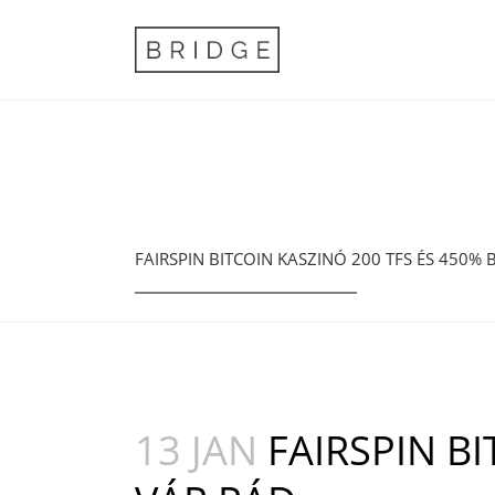
FAIRSPIN BITCOIN KASZINÓ 200 TFS ÉS 450%
13 JAN
FAIRSPIN BI