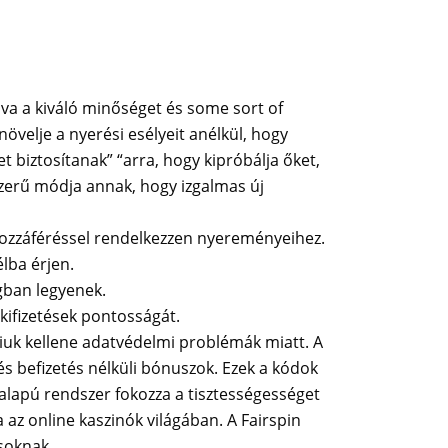
álva a kiváló minőséget és some sort of
velje a nyerési esélyeit anélkül, hogy
 biztosítanak” “arra, hogy kipróbálja őket,
szerű módja annak, hogy izgalmas új
ő hozzáféréssel rendelkezzen nyereményeihez.
lba érjen.
gban legyenek.
 kifizetések pontosságát.
niuk kellene adatvédelmi problémák miatt. A
s befizetés nélküli bónuszok. Ezek a kódok
alapú rendszer fokozza a tisztességességet
 az online kaszinók világában. A Fairspin
osoknak.