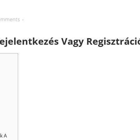
omments
Bejelentkezés Vagy Regisztráci
k A