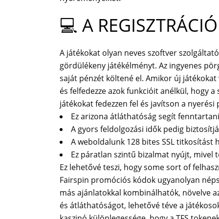
💻 A REGISZTRÁCIÓ
A játékokat olyan neves szoftver szolgáltató
gördülékeny játékélményt. Az ingyenes pörg
saját pénzét költené el. Amikor új játékoka
és felfedezze azok funkcióit anélkül, hogy 
játékokat fedezzen fel és javítson a nyerési 
Ez arizona átláthatóság segít fenntartan
A gyors feldolgozási idők pedig biztosí
A weboldalunk 128 bites SSL titkosítást
Ez páratlan szintű bizalmat nyújt, mivel 
Ez lehetővé teszi, hogy some sort of felha
Fairspin promóciós kódok ugyanolyan népsze
más ajánlatokkal kombinálhatók, növelve az
és átláthatóságot, lehetővé téve a játékoso
kaszinó különlegessége, hogy a TFS tokenek 