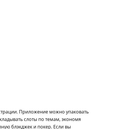
истрации. Приложение можно упаковать
аскладывать слоты по темам, экономя
пную блэкджек и покер. Если вы