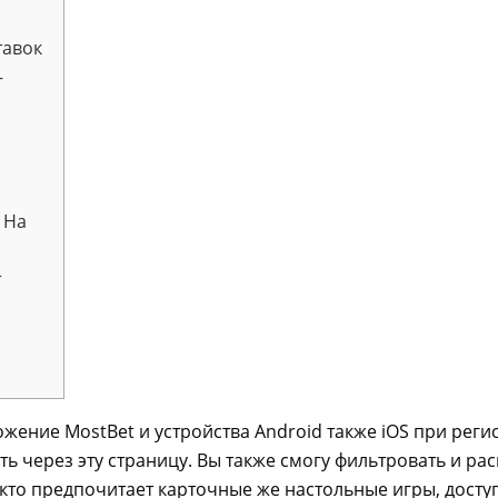
тавок
—
 На
т
жение MostBet и устройства Android также iOS при рег
ить через эту страницу. Вы также смогу фильтровать и р
никто предпочитает карточные же настольные игры, досту