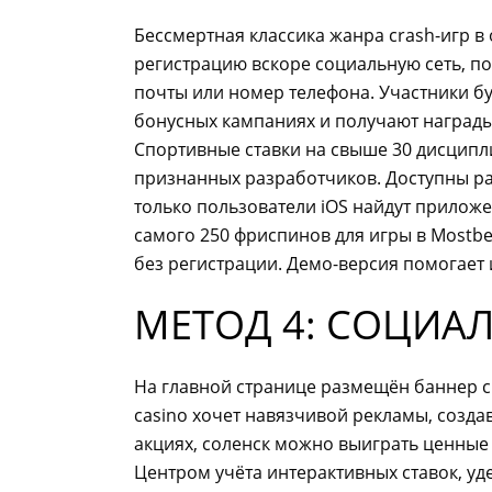
Бессмертная классика жанра crash-игр в
регистрацию вскоре социальную сеть, по
почты или номер телефона. Участники б
бонусных кампаниях и получают наград
Спортивные ставки на свыше 30 дисципли
признанных разработчиков. Доступны раз
только пользователи iOS найдут приложе
самого 250 фриспинов для игры в Mostbe
без регистрации. Демо-версия помогает 
МЕТОД 4: СОЦИА
На главной странице размещён баннер с 
casino хочет навязчивой рекламы, созд
акциях, соленск можно выиграть ценные
Центром учёта интерактивных ставок, уд