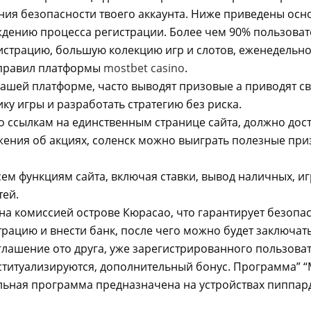
ия безопасности твоего аккаунта. Ниже приведены ос
дению процесса регистрации. Более чем 90% пользова
истрацию, большую колекцию игр и слотов, еженедельно
 правил платформы
mostbet casino
.
нашей платформе, часто выводят призовые а приводят св
ку игры и разработать стратегию без риска.
ссылкам на единственным странице сайта, должно доступ
ения об акциях, соленск можно выиграть полезные при
м функциям сайта, включая ставки, вывод наличных, игр
тей.
а комиссией острове Кюрасао, что гарантирует безопас
трацию и внести банк, после чего можно будет заключат
глашение ото друга, уже зарегистрированного пользоват
ституализируются, дополнительный бонус. Программа” “
льная программа предназначена на устройствах пиппардо