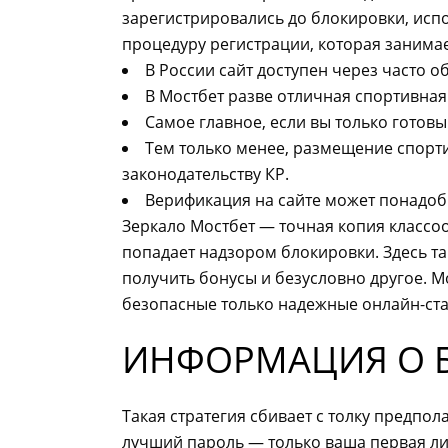
зарегистрировались до блокировки, испо
процедуру регистрации, которая занимае
В России сайт доступен через часто
В Мостбет разве отличная спортивная
Самое главное, если вы только готов
Тем только менее, размещение спортив
законодательству КР.
Верификация на сайте может понадоби
Зеркало Мостбет — точная копия классо
попадает надзором блокировки. Здесь т
получить бонусы и безусловно другое. 
безопасные только надежные онлайн-став
ИНФОРМАЦИЯ О Б
Такая стратегия сбивает с толку предп
лучший пароль — только ваша первая ли