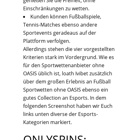
genießen Sie die Freiheit, ohne
Einschränkungen zu wetten.
Kunden können Fußballspiele,
Tennis-Matches ebenso andere
Sportevents geradeaus auf der
Plattform verfolgen.
Allerdings stehen die vier vorgestellten
Kriterien stark im Vordergrund. Wie es
für den Sportwettenanbieter ohne
OASIS üblich ist, loath Ivibet zusätzlich
über dem großen Erlebnis an Fußball
Sportwetten ohne OASIS ebenso ein
gutes Collection an Esports. In dem
folgenden Screenshot haben wir Euch
links unten diverse der Esports-
Kategorien markiert.
ONLYSPINS: