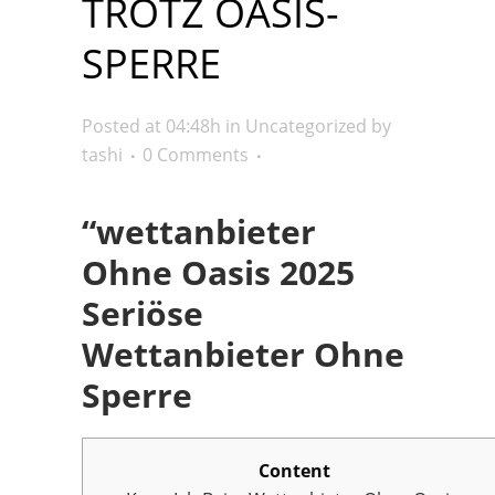
TROTZ OASIS-
SPERRE
Posted at 04:48h
in
Uncategorized
by
tashi
0 Comments
“wettanbieter
Ohne Oasis 2025
Seriöse
Wettanbieter Ohne
Sperre
Content