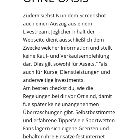
Zudem siehst Ni in dem Screenshot
auch einen Auszug aus einem
Livestream. Jeglicher Inhalt der
Webseite dient ausschließlich dem
Zwecke welcher Information und stellt
keine Kauf- und Verkaufsempfehlung
dar. Dies gilt sowohl für Assets,” “als
auch für Kurse, Dienstleistungen und
anderweitige Investments.
Am besten checkst du, wie die
Regelungen bei dir vor Ort sind, damit
fue später keine unangenehmen
Überraschungen gibt. Selbstbestimmte
und erfahrene TipperViele Sportwetten
Fans lagern sich eigene Grenzen und
behalten ihre Einsätze fest internet