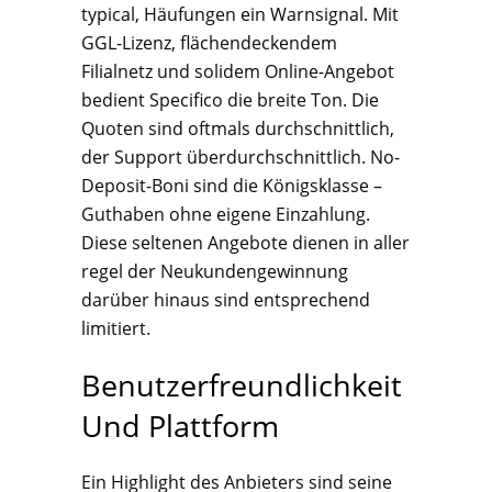
typical, Häufungen ein Warnsignal. Mit
GGL-Lizenz, flächendeckendem
Filialnetz und solidem Online-Angebot
bedient Specifico die breite Ton. Die
Quoten sind oftmals durchschnittlich,
der Support überdurchschnittlich. No-
Deposit-Boni sind die Königsklasse –
Guthaben ohne eigene Einzahlung.
Diese seltenen Angebote dienen in aller
regel der Neukundengewinnung
darüber hinaus sind entsprechend
limitiert.
Benutzerfreundlichkeit
Und Plattform
Ein Highlight des Anbieters sind seine