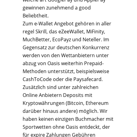
gewinnen zunehmend a good
Beliebtheit.
Zum e-Wallet Angebot gehören in aller
regel Skrill, das eZeeWallet, MiFinity,
MuchBetter, EcoPayz und Neteller. Im
Gegensatz zur deutschen Konkurrenz
werden von den Wettanbietern unter
abzug von Oasis weiterhin Prepaid-
Methoden unterstützt, beispielsweise
CashToCode oder die Paysafecard.
Zusätzlich sind unter zahlreichen
Online Anbietern Deposits mit
Kryptowährungen (Bitcoin, Ethereum
darüber hinaus andere) möglich. Wir
haben keinen einzigen Buchmacher mit
Sportwetten ohne Oasis entdeckt, der
für expire Zahlungen Gebühren