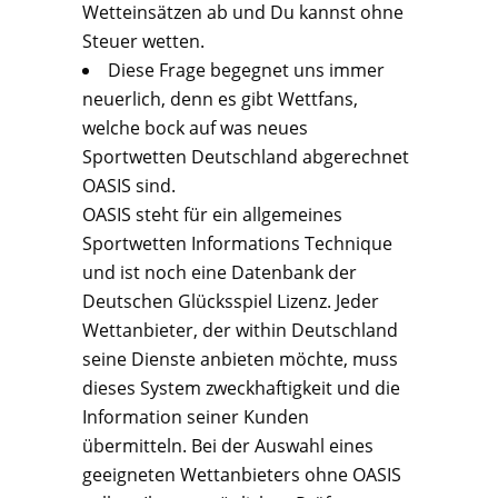
Wetteinsätzen ab und Du kannst ohne
Steuer wetten.
Diese Frage begegnet uns immer
neuerlich, denn es gibt Wettfans,
welche bock auf was neues
Sportwetten Deutschland abgerechnet
OASIS sind.
OASIS steht für ein allgemeines
Sportwetten Informations Technique
und ist noch eine Datenbank der
Deutschen Glücksspiel Lizenz. Jeder
Wettanbieter, der within Deutschland
seine Dienste anbieten möchte, muss
dieses System zweckhaftigkeit und die
Information seiner Kunden
übermitteln. Bei der Auswahl eines
geeigneten Wettanbieters ohne OASIS