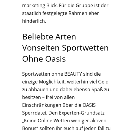
marketing Blick. Für die Gruppe ist der
staatlich festgelegte Rahmen eher
hinderlich.
Beliebte Arten
Vonseiten Sportwetten
Ohne Oasis
Sportwetten ohne BEAUTY sind die
einzige Möglichkeit, weiterhin viel Geld
zu abbauen und dabei ebenso Spaß zu
besitzen – frei von allen
Einschränkungen über die OASIS
Sperrdatei. Den Experten-Grundsatz
„Keine Online Wetten weniger aktiven
Bonus“ sollten ihr euch auf jeden fall zu