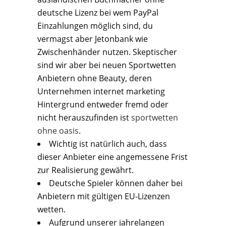
deutsche Lizenz bei wem PayPal
Einzahlungen möglich sind, du
vermagst aber Jetonbank wie
Zwischenhänder nutzen. Skeptischer
sind wir aber bei neuen Sportwetten
Anbietern ohne Beauty, deren
Unternehmen internet marketing
Hintergrund entweder fremd oder
nicht herauszufinden ist
sportwetten
ohne oasis
.
Wichtig ist natürlich auch, dass
dieser Anbieter eine angemessene Frist
zur Realisierung gewährt.
Deutsche Spieler können daher bei
Anbietern mit gültigen EU-Lizenzen
wetten.
Aufgrund unserer jahrelangen