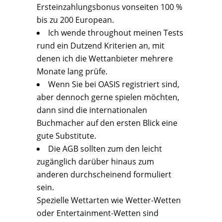
Ersteinzahlungsbonus vonseiten 100 %
bis zu 200 European.
Ich wende throughout meinen Tests
rund ein Dutzend Kriterien an, mit
denen ich die Wettanbieter mehrere
Monate lang prüfe.
Wenn Sie bei OASIS registriert sind,
aber dennoch gerne spielen möchten,
dann sind die internationalen
Buchmacher auf den ersten Blick eine
gute Substitute.
Die AGB sollten zum den leicht
zugänglich darüber hinaus zum
anderen durchscheinend formuliert
sein.
Spezielle Wettarten wie Wetter-Wetten
oder Entertainment-Wetten sind