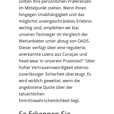
sollten Ihre persönlichen Präferenzen
im Mittelpunkt stehen. Wenn Ihnen
hingegen Unabhängigkeit und das
möglichst uneingeschränktes Erlebnis
wichtig sind, empfehlen wir klar
unseren Testsieger im Vergleich der
Wettanbieter unter abzug von OASIS.
Dieser verfügt über eine regulierte,
anerkannte Lizenz aus Curaçao und
head wear in unserem Praxistest” “über
hoher Vertrauenswürdigkeit ebenso
zuverlässiger Sicherheit überzeugt. Es
wird wirklich gewettet, wenn die
angebotene Quote über der
tatsächlichen
Eintrittswahrscheinlichkeit liegt.
So Erkennen Sie