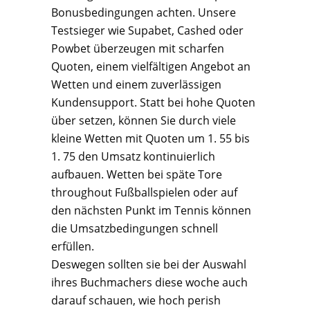
Bonusbedingungen achten. Unsere
Testsieger wie Supabet, Cashed oder
Powbet überzeugen mit scharfen
Quoten, einem vielfältigen Angebot an
Wetten und einem zuverlässigen
Kundensupport. Statt bei hohe Quoten
über setzen, können Sie durch viele
kleine Wetten mit Quoten um 1. 55 bis
1. 75 den Umsatz kontinuierlich
aufbauen. Wetten bei späte Tore
throughout Fußballspielen oder auf
den nächsten Punkt im Tennis können
die Umsatzbedingungen schnell
erfüllen.
Deswegen sollten sie bei der Auswahl
ihres Buchmachers diese woche auch
darauf schauen, wie hoch perish