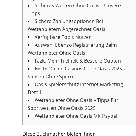
Sicheres Wetten Ohne Oasis – Unsere
Tipps
Sichere Zahlungsoptionen Bei
Wettanbietern Abgerechnet Oasis
Verfügbare Tools Nutzen
Auswahl Ebenso Registrierung Beim
Wettanbieter Ohne Oasis:
Fazit: Mehr Freiheit & Bessere Quoten
Beste Online Casinos Ohne Oasis 2025 –
Spielen Ohne Sperre
Oasis Spielerschutz Internet Marketing
Detail
Wettanbieter Ohne Oasis – Tipps Für
Sportwetten Ohne Oasis 2025
Wettanbieter Ohne Oasis Mit Paypal
Diese Buchmacher bieten Ihnen