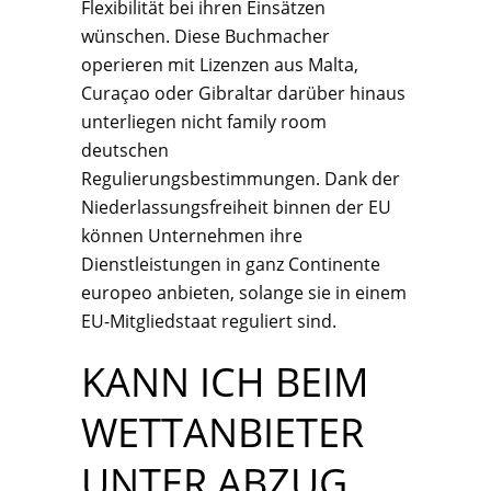
Flexibilität bei ihren Einsätzen
wünschen. Diese Buchmacher
operieren mit Lizenzen aus Malta,
Curaçao oder Gibraltar darüber hinaus
unterliegen nicht family room
deutschen
Regulierungsbestimmungen. Dank der
Niederlassungsfreiheit binnen der EU
können Unternehmen ihre
Dienstleistungen in ganz Continente
europeo anbieten, solange sie in einem
EU-Mitgliedstaat reguliert sind.
KANN ICH BEIM
WETTANBIETER
UNTER ABZUG