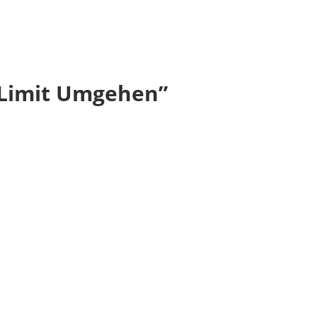
 Limit Umgehen”