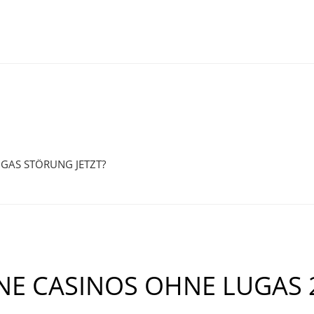
UGAS STÖRUNG JETZT?
NE CASINOS OHNE LUGAS 