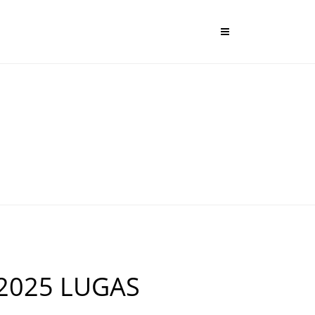
2025 LUGAS