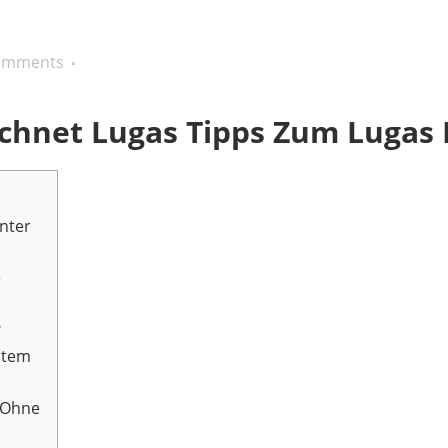
omments
echnet Lugas Tipps Zum Lugas
nter
e
?
stem
 Ohne