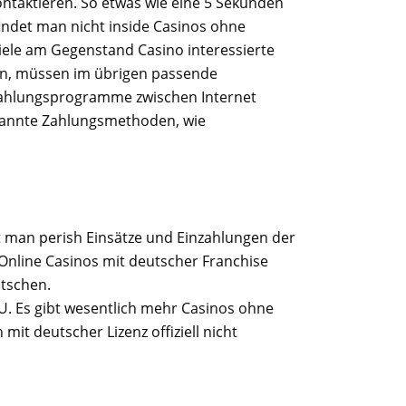
ntaktieren. So etwas wie eine 5 Sekunden
findet man nicht inside Casinos ohne
iele am Gegenstand Casino interessierte
nen, müssen im übrigen passende
 Zahlungsprogramme zwischen Internet
ekannte Zahlungsmethoden, wie
t man perish Einsätze und Einzahlungen der
 Online Casinos mit deutscher Franchise
utschen.
U. Es gibt wesentlich mehr Casinos ohne
it deutscher Lizenz offiziell nicht