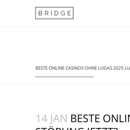
BESTE ONLINE CASINOS OHNE LUGAS 2025 L
14 JAN
BESTE ONLI