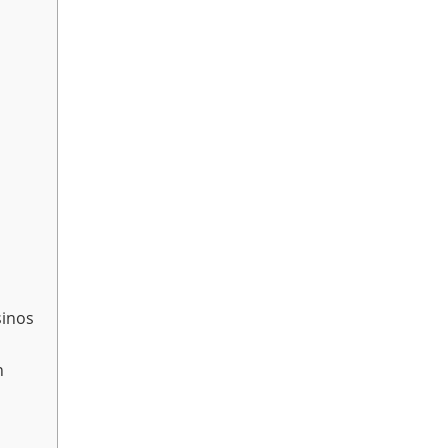
sinos
n