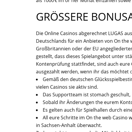
als 1000 € im or her Monat einzahlen sowie 
GRÖSSERE BONUSA
Die Online Casinos abgerechnet LUGAS aus 
Deutschlands für ein Anbieten von On the w
Großbritannien oder der EU angegliederten
gestellt, dass dieses Spielangebot unter st
Kontenprüfung stattfindet, sind auch eure
ausgezahlt werden, wenn ihr das möchtet
Gemäß den deutschen Glücksspielbestim
vielen Casinos sie aktiv sind.
Das Supportteam ist stomach geschult, u
Sobald ihr Änderungen the eurem Konto 
Es gelten auch für Spielhallen durch ei
All eure Schritte im On the web Casin
in Sachsen-Anhalt überwacht.