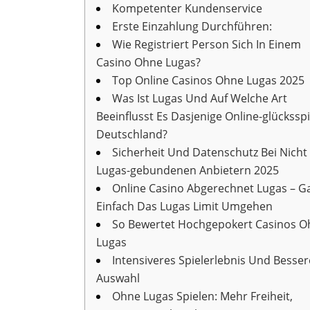
Kompetenter Kundenservice
Erste Einzahlung Durchführen:
Wie Registriert Person Sich In Einem
Casino Ohne Lugas?
Top Online Casinos Ohne Lugas 2025
Was Ist Lugas Und Auf Welche Art
Beeinflusst Es Dasjenige Online-glücksspi
Deutschland?
Sicherheit Und Datenschutz Bei Nicht
Lugas-gebundenen Anbietern 2025
Online Casino Abgerechnet Lugas – G
Einfach Das Lugas Limit Umgehen
So Bewertet Hochgepokert Casinos O
Lugas
Intensiveres Spielerlebnis Und Besser
Auswahl
Ohne Lugas Spielen: Mehr Freiheit,