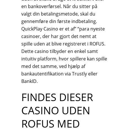
en bankoverførsel. Når du sitter på
valgt din betalingsmetode, skal du
gennemføre din første indbetaling.
QuickPlay Casino er et af” “para nyeste
casinoer, der har gjort det nemt at
spille uden at blive registreret i ROFUS.
Dette casino tilbyder en enkel samt
intuitiv platform, hvor spillere kan spille
med det samme, ved hjælp af
bankautentifikation via Trustly eller
BankID.
FINDES DIESER
CASINO UDEN
ROFUS MED