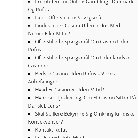
Fremtiden For Online Gambling I Danmark
Og Rofus
Faq – Ofte Stillede Spørgsmål
Findes Jeder Casino Uden Rofus Med
Nemid Eller Mitid?
Ofte Stillede Spørgsmål Om Casino Uden
Rofus
Ofte Stillede Spørgsmål Om Udenlandske
Casinoer
Bedste Casino Uden Rofus – Vores
Anbefalinger
Hvad Er Casinoer Uden Mitid?
Hvordan Tjekker Jeg, Om Et Casino Sitter På
Dansk Licens?
Skal Spillere Bekymre Sig Omkring Juridiske
Konsekvenser?
Kontakt Rofus
Fra Nemid Until Mitid