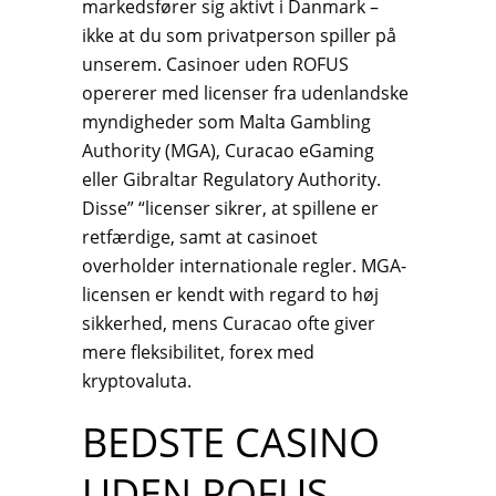
markedsfører sig aktivt i Danmark –
ikke at du som privatperson spiller på
unserem. Casinoer uden ROFUS
opererer med licenser fra udenlandske
myndigheder som Malta Gambling
Authority (MGA), Curacao eGaming
eller Gibraltar Regulatory Authority.
Disse” “licenser sikrer, at spillene er
retfærdige, samt at casinoet
overholder internationale regler. MGA-
licensen er kendt with regard to høj
sikkerhed, mens Curacao ofte giver
mere fleksibilitet, forex med
kryptovaluta.
BEDSTE CASINO
UDEN ROFUS –