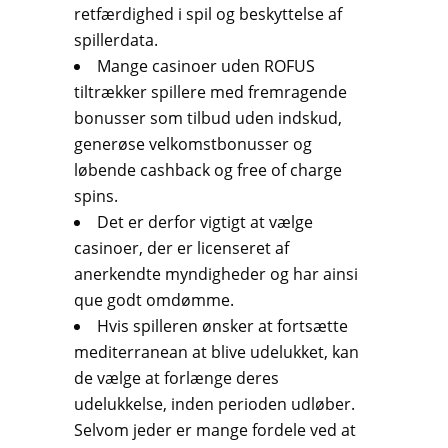
retfærdighed i spil og beskyttelse af
spillerdata.
Mange casinoer uden ROFUS
tiltrækker spillere med fremragende
bonusser som tilbud uden indskud,
generøse velkomstbonusser og
løbende cashback og free of charge
spins.
Det er derfor vigtigt at vælge
casinoer, der er licenseret af
anerkendte myndigheder og har ainsi
que godt omdømme.
Hvis spilleren ønsker at fortsætte
mediterranean at blive udelukket, kan
de vælge at forlænge deres
udelukkelse, inden perioden udløber.
Selvom jeder er mange fordele ved at