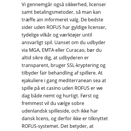
Vi gennemgår også sikkerhed, licenser
samt betalingsmetoder, så man kan
træffe ain informeret valg. De bedste
sider uden ROFUS har gyldige licenser,
tydelige vilkår og værktøjer until
ansvarligt spil. Uanset om du udbyder
via MGA, EMTA eller Curacao, bør du
altid sikre dig, at udbyderen er
transparent, bruger SSL-kryptering og
tilbyder fair behandling af spillere. At
ejakuliere i gang mediterranean sea at
spille på et casino uden ROFUS er we
dag både nemt og hurtigt. Først og
fremmest vil du vælge sobre
udenlandsk spilleside, och ikke har
dansk licens, og derfor ikke er tilknyttet
ROFUS-systemet. Det betyder, at