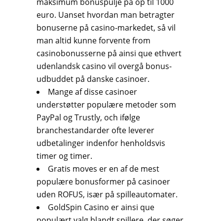
maksimum bonuspulje på op til 1000
euro. Uanset hvordan man betragter
bonuserne på casino-markedet, så vil
man altid kunne forvente from
casinobonusserne på ainsi que ethvert
udenlandsk casino vil overgå bonus-
udbuddet på danske casinoer.
Mange af disse casinoer
understøtter populære metoder som
PayPal og Trustly, och ifølge
branchestandarder ofte leverer
udbetalinger indenfor henholdsvis
timer og timer.
Gratis moves er en af de mest
populære bonusformer på casinoer
uden ROFUS, især på spilleautomater.
GoldSpin Casino er ainsi que
populært valg blandt spillere, der søger