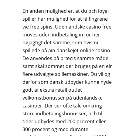
En anden mulighed er, at du och loyal
spiller har mulighed for at få fingrene
we free spins. Udenlandske casino free
moves uden indbetaling im or her
nøjagtigt det samme, som hvis ni
spillede på ain danskejet online casino.
De anvendes på præcis samme måde
samt skal sommetider bruges på en elr
flere udvalgte spillemaskiner. Du vil og
derfor som dansk udbyder kunne nyde
godt af ekstra retail outlet
velkomstbonusser på udenlandske
casinoer. Der ser ofte tale omkring
store indbetalingsbonusser, och til
tider udbydes med 200 procent eller
300 procent og med durante