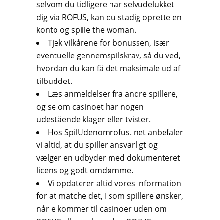
selvom du tidligere har selvudelukket
dig via ROFUS, kan du stadig oprette en
konto og spille the woman.
Tjek vilkårene for bonussen, især
eventuelle gennemspilskrav, så du ved,
hvordan du kan få det maksimale ud af
tilbuddet.
Læs anmeldelser fra andre spillere,
og se om casinoet har nogen
udestående klager eller tvister.
Hos SpilUdenomrofus. net anbefaler
vi altid, at du spiller ansvarligt og
vælger en udbyder med dokumenteret
licens og godt omdømme.
Vi opdaterer altid vores information
for at matche det, I som spillere ønsker,
når e kommer til casinoer uden om