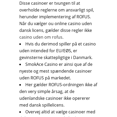
Disse casinoer er tvungen til at
overholde reglerne om ansvarligt spil,
herunder implementering af ROFUS.
Når du vælger ou online casino uden
dansk licens, gælder disse regler ikke
casino uden om rofus
.
Hvis du derimod spiller på et casino
uden intended for EU/EØS, er
gevinsterne skattepligtige i Danmark.
SmokAce Casino er ainsi que af de
nyeste og mest spændende casinoer
uden ROFUS på markedet.
Her gælder ROFUS-ordningen ikke af
den very simple årsag, at de
udenlandske casinoer ikke opererer
med dansk spillelicens.
Overvej altid at vælge casinoer med