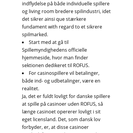
indflydelse på både individuelle spillere
og living room bredere spilindustri, idet
det sikrer ainsi que stærkere
fundament with regard to et sikrere
spilmarked.
Start med at gå til
Spillemyndighedens officielle
hjemmeside, hvor man finder
sektionen dedikeret til ROFUS.
For casinospillere vil betalinger,
både ind- og udbetalinger, være en
realitet.
Ja, det er fuldt lovligt for danske spillere
at spille på casinoer uden ROFUS, så
længe casinoet opererer lovligt i sit
eget licensland. Det, som dansk lov
forbyder, er, at disse casinoer