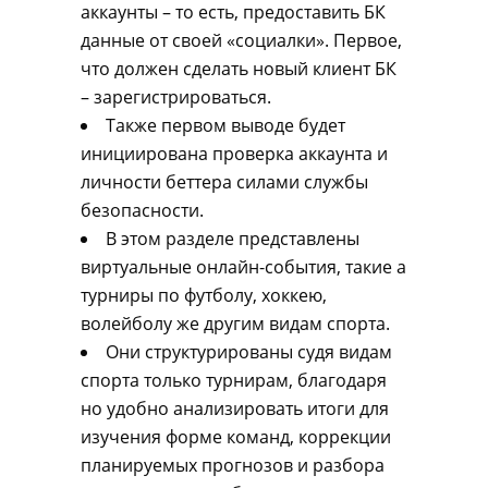
аккаунты – то есть, предоставить БК
данные от своей «социалки». Первое,
что должен сделать новый клиент БК
– зарегистрироваться.
Также первом выводе будет
инициирована проверка аккаунта и
личности беттера силами службы
безопасности.
В этом разделе представлены
виртуальные онлайн-события, такие а
турниры по футболу, хоккею,
волейболу же другим видам спорта.
Они структурированы судя видам
спорта только турнирам, благодаря
но удобно анализировать итоги для
изучения форме команд, коррекции
планируемых прогнозов и разбора