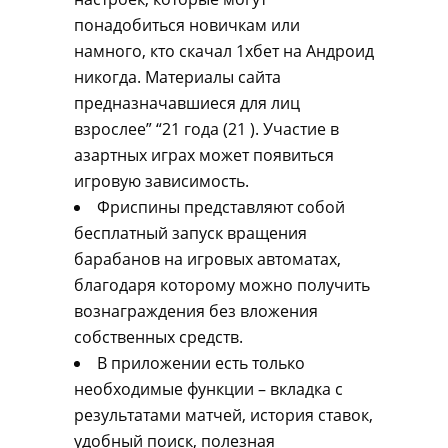
понадобиться новичкам или
намного, кто скачал 1хбет на Андроид
никогда. Материалы сайта
предназначавшиеся для лиц
взрослее” “21 года (21 ). Участие в
азартных играх может появиться
игровую зависимость.
Фриспины представляют собой
бесплатный запуск вращения
барабанов на игровых автоматах,
благодаря которому можно получить
вознаграждения без вложения
собственных средств.
В приложении есть только
необходимые функции – вкладка с
результатами матчей, история ставок,
удобный поиск, полезная