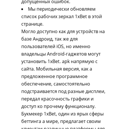
допущенных ошибок.
Мы периодически обновляем
список рабочих зеркал 1xBet в этой
странице.
Могло доступно как для устройств на
базе Андроид, так же для
пользователей iOS, но именно
владельцы Android-гаджетов могут
установить 1xBet. apk напрямую с
сайта. Мобильная версия, как а
предложенное программное
обеспечение, самостоятельно
подстраивается под разные дисплеи,
передал красочность графики и
доступ ко прочему функционалу.
Букмекер 1xBet, один из ярых сферы
беттинга а мире, предлагает своим
клиентам различные платформы для