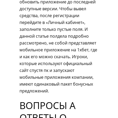
обновить приложение до последней
доступные версии. Чтобы вывел
средства, после регистрации
перейдите в «Личный кабинет»,
заполните только пустые поля. И
данной статье полдела подробно
рассмотрено, не собой представляет
мобильное приложение на 1хбет, где
и как его можно скачать. Игроки,
которые используют официальный
сайт спустя пк и запускают
мобильные приложения компании,
имеют одинаковый пакет бонусных
предложений.
ВОПРОСЫ А
ОТВЕТЫ О