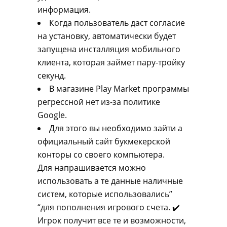
информация.
Когда пользователь даст согласие
на установку, автоматически будет
запущена инсталляция мобильного
клиента, которая займет пару-тройку
секунд.
В магазине Play Market программы
регрессной нет из-за политике
Google.
Для этого вы необходимо зайти а
официальный сайт букмекерской
конторы со своего компьютера.
Для напрашивается можно
использовать а те данные наличные
систем, которые использовались”
“для пополнения игрового счета. ✔️
Игрок получит все те и возможности,