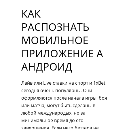
КАК
РАСПОЗНАТЬ
МОБИЛЬНОЕ
ПРИЛОЖЕНИЕ А
АНДРОИД
Лайв или Live ставки на спорт и 1xBet
сегодня очень популярны. Они
оформляются после начала игры, боя
или матча, могут быть сделаны в
любой международых, но за
минимальное время до его
завершения. Если него беттера не