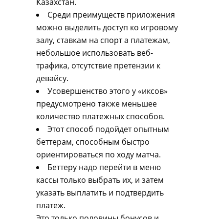
Казахстан.
Среди преимуществ приложения
можно выделить доступ ко игровому
залу, ставкам на спорт а платежам,
небольшое использовать веб-
трафика, отсутствие претензии к
девайсу.
Усовершенство этого у «иксов»
предусмотрено также меньшее
количество платежных способов.
Этот способ подойдет опытным
беттерам, способным быстро
ориентироваться по ходу матча.
Беттеру надо перейти в меню
кассы только выбрать их, и затем
указать выплатить и подтвердить
платеж.
Это только половины бонусов и