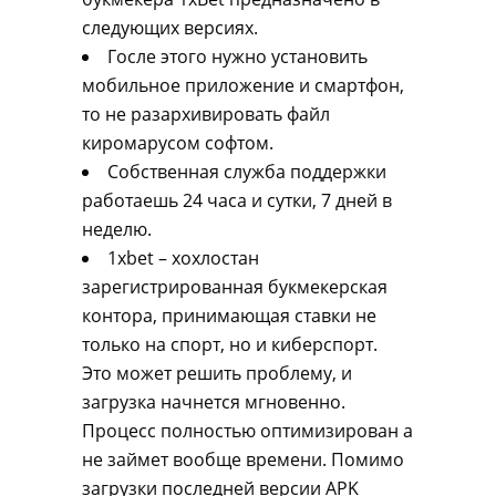
следующих версиях.
Госле этого нужно установить
мобильное приложение и смартфон,
то не разархивировать файл
киромарусом софтом.
Собственная служба поддержки
работаешь 24 часа и сутки, 7 дней в
неделю.
1xbet – хохлостан
зарегистрированная букмекерская
контора, принимающая ставки не
только на спорт, но и киберспорт.
Это может решить проблему, и
загрузка начнется мгновенно.
Процесс полностью оптимизирован а
не займет вообще времени. Помимо
загрузки последней версии APK