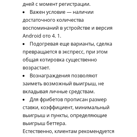
дней с момент регистрации.
Важен условие — наличии
достаточного количества
воспоминаний в устройстве и версия
Android ото 4. 1.
Подогревая еще варианты, сделка
превращается в экспресс, при этом
общая котировка существенно
возрастает.
Вознаграждения позволяют
заиметь возможный выигрыш, не
вкладывая личные средствам.
Для фрибетов прописан размер
ставки, коэффициент, минимальный
выигрыш и пункты, определяющие
выигрыш беттера.
Естественно, клиентам рекомендуется