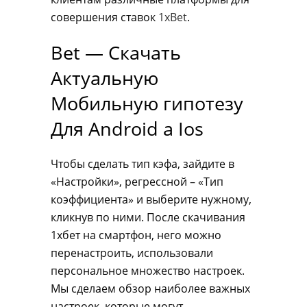
совершения ставок
1xBet
.
Bet — Скачать
Актуальную
Мобильную гипотезу
Для Android а Ios
Чтобы сделать тип кэфа, зайдите в
«Настройки», регрессной – «Тип
коэффициента» и выберите нужному,
кликнув по ними. После скачивания
1хбет на смартфон, него можно
перенастроить, использовали
персональное множество настроек.
Мы сделаем обзор наиболее важных
настроек, которые могут