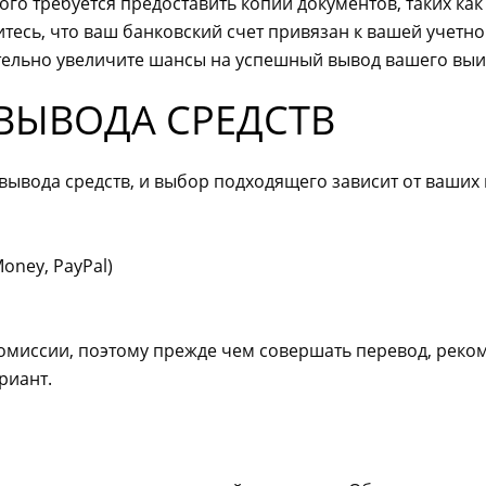
го требуется предоставить копии документов, таких как
тесь, что ваш банковский счет привязан к вашей учетно
ительно увеличите шансы на успешный вывод вашего вы
ВЫВОДА СРЕДСТВ
 вывода средств, и выбор подходящего зависит от ваших
oney, PayPal)
комиссии, поэтому прежде чем совершать перевод, реком
риант.