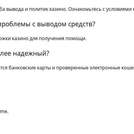
а вывода и политик казино. Ознакомьтесь с условиями н
 проблемы с выводом средств?
ржки казино для получения помощи.
олее надежный?
я банковские карты и проверенные электронные кошель
ime.