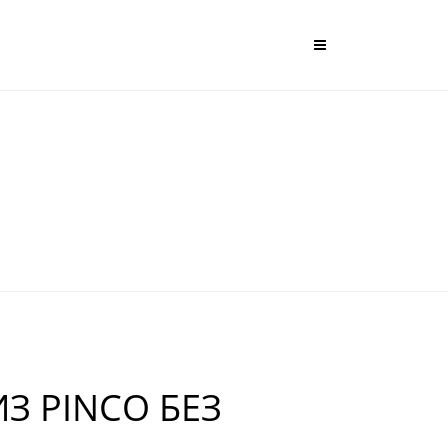
З PINCO БЕЗ