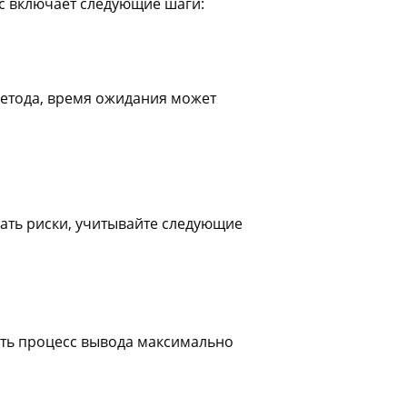
с включает следующие шаги:
метода, время ожидания может
ать риски, учитывайте следующие
ать процесс вывода максимально