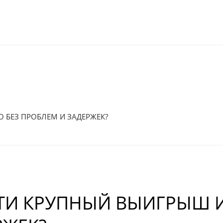
 БЕЗ ПРОБЛЕМ И ЗАДЕРЖЕК?
ТИ КРУПНЫЙ ВЫИГРЫШ И