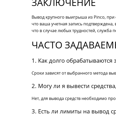
ЗАКЛЮЧЕНИЕ
Вывод крупного выигрыша из Pinco, при
что ваша учетная запись подтверждена,
что в случае любых трудностей, служба 
ЧАСТО ЗАДАВАЕ
1. Как долго обрабатываются 
Сроки зависят от выбранного метода выв
2. Могу ли я вывести средств
Нет, для вывода средств необходимо про
3. Есть ли лимиты на вывод с