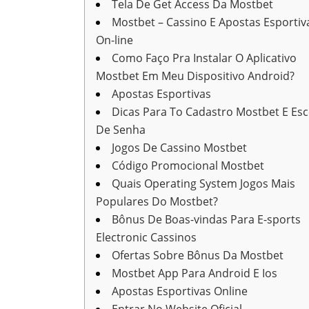
Tela De Get Access Da Mostbet
Mostbet – Cassino E Apostas Esportiv
On-line
Como Faço Pra Instalar O Aplicativo
Mostbet Em Meu Dispositivo Android?
Apostas Esportivas
Dicas Para To Cadastro Mostbet E Es
De Senha
Jogos De Cassino Mostbet
Código Promocional Mostbet
Quais Operating System Jogos Mais
Populares Do Mostbet?
Bônus De Boas-vindas Para E-sports
Electronic Cassinos
Ofertas Sobre Bônus Da Mostbet
Mostbet App Para Android E Ios
Apostas Esportivas Online