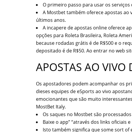
O primeiro passo para usar os serviços
A Mostbet também oferece apostas ao v
últimos anos.
A incapere de apostas online oferece ap
opções para Roleta Brasileira, Roleta Ame
because rodadas grátis é de R$500 e o requi
depositado é de R$50. Ao entrar no web sit
APOSTAS AO VIVO 
Os apostadores podem acompanhar os princ
dieses equipes de eSports ao vivo aposta
emocionantes que são muito interessantes 
MostBet Italy.
Os saques no Mostbet são processados 
Baixe o app” “através dos links oficiais 
Isto também significa que some sort o