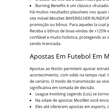
Burning Benefits é um clássico «frutad
Há muitos resultados plausíveis nos quais 
site móvel Mostbet BAYERISCHER RUNDFUNK
promoção ou bônus. Para aqueles la cual pr
Receba o bônus de boas-vindas de +125% em
confiável e muito holistica, protegendo a
sendo licenciada.
Apostas Em Futebol Em M
Apostas ao festón permitem ajustar estra
acontecimiento, com odds na tempo real. I
de cenário. O modo de transmissão ao viv
significativa em tomada de decisão.
League Involving Legends (LoL) se torn
Na odaie de apostas MostBet você encon
Eles até oferecem apostas em esports, 