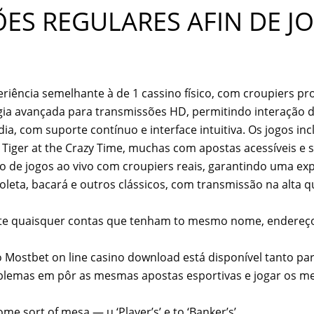
ES REGULARES AFIN DE J
riência semelhante à de 1 cassino físico, com croupiers pr
ogia avançada para transmissões HD, permitindo interação d
a, com suporte contínuo e interface intuitiva. Os jogos inc
 Tiger at the Crazy Time, muchas com apostas acessíveis e 
 de jogos ao vivo com croupiers reais, garantindo uma expe
oleta, bacará e outros clássicos, com transmissão na alta q
nte quaisquer contas que tenham to mesmo nome, endereço 
o Mostbet on line casino download está disponível tanto pa
roblemas em pôr as mesmas apostas esportivas e jogar os m
e sort of mesa — u ‘Player’s’ e to ‘Banker’s’.