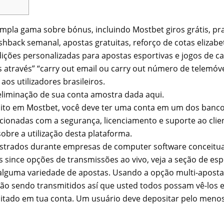
mpla gama sobre bónus, incluindo Mostbet giros grátis, pra
back semanal, apostas gratuitas, reforço de cotas elizabet
ições personalizadas para apostas esportivas e jogos de ca
s através” “carry out email ou carry out número de telemóve
aos utilizadores brasileiros.
eliminação de sua conta amostra dada aqui.
sito em Mostbet, você deve ter uma conta em um dos banco
ionadas com a segurança, licenciamento e suporte ao clien
bre a utilização desta plataforma.
nistrados durante empresas de computer software conceitua
 since opções de transmissões ao vivo, veja a seção de esp
r alguma variedade de apostas. Usando a opção multi-apos
tão sendo transmitidos así que usted todos possam vê-los 
positado em tua conta. Um usuário deve depositar pelo me