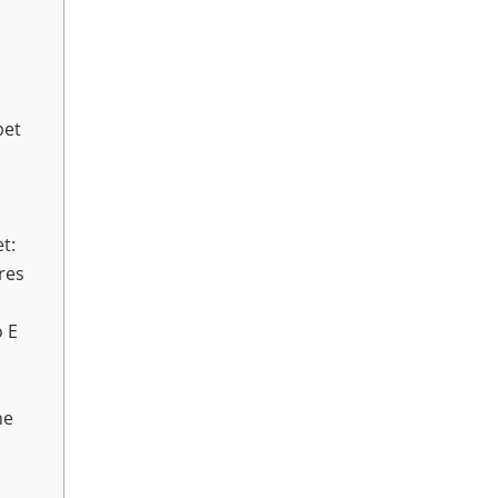
bet
t:
res
o E
ne