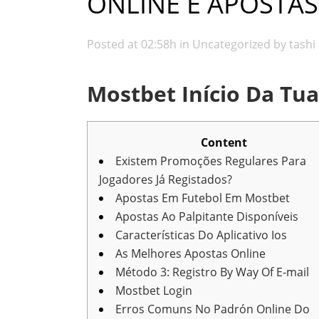
ONLINE E APOSTAS
Posted at 02:58h
in
Uncategorized
by
tashi
Mostbet Início Da Tua
Content
Existem Promoções Regulares Para
Jogadores Já Registados?
Apostas Em Futebol Em Mostbet
Apostas Ao Palpitante Disponíveis
Características Do Aplicativo Ios
As Melhores Apostas Online
Método 3: Registro By Way Of E-mail
Mostbet Login
Erros Comuns No Padrón Online Do