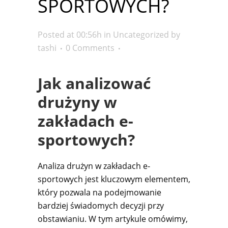
SPORTOWYCH?
Posted at 00:56h
in
Uncategorized
by
tashi
0 Comments
Jak analizować
drużyny w
zakładach e-
sportowych?
Analiza drużyn w zakładach e-
sportowych jest kluczowym elementem,
który pozwala na podejmowanie
bardziej świadomych decyzji przy
obstawianiu. W tym artykule omówimy,