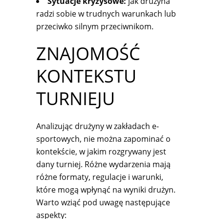
Sytuacje kryzysowe:
jak drużyna
radzi sobie w trudnych warunkach lub
przeciwko silnym przeciwnikom.
ZNAJOMOŚĆ
KONTEKSTU
TURNIEJU
Analizując drużyny w zakładach e-
sportowych, nie można zapominać o
kontekście, w jakim rozgrywany jest
dany turniej. Różne wydarzenia mają
różne formaty, regulacje i warunki,
które mogą wpłynąć na wyniki drużyn.
Warto wziąć pod uwagę następujące
aspekty: