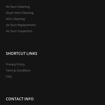
Air Duct Cleaning
Dryer Vent Cleaning
Attic Cleaning
Air Duct Replacement
Air Duct Inspection
SHORTCUT LINKS
Privacy Policy
Term & Condition
FAQ
CONTACT INFO