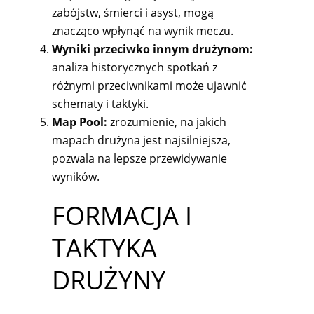
zabójstw, śmierci i asyst, mogą
znacząco wpłynąć na wynik meczu.
Wyniki przeciwko innym drużynom:
analiza historycznych spotkań z
różnymi przeciwnikami może ujawnić
schematy i taktyki.
Map Pool:
zrozumienie, na jakich
mapach drużyna jest najsilniejsza,
pozwala na lepsze przewidywanie
wyników.
FORMACJA I
TAKTYKA
DRUŻYNY