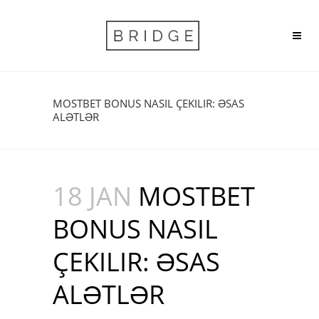
MOSTBET BONUS NASIL ÇEKILIR: ƏSAS
ALƏTLƏR
18 JAN
MOSTBET
BONUS NASIL
ÇEKILIR: ƏSAS
ALƏTLƏR