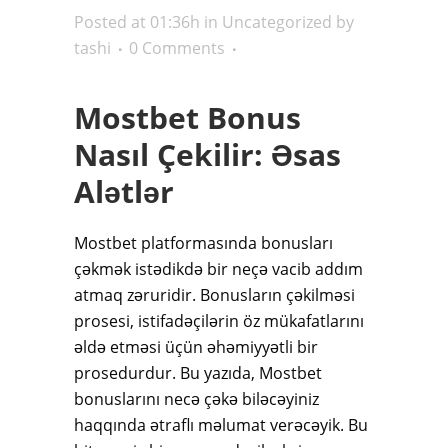
Posted at 01:36h
in
Uncategorized
by
tashi
0 Comments
Mostbet Bonus
Nasıl Çekilir: Əsas
Alətlər
Mostbet platformasında bonusları
çəkmək istədikdə bir neçə vacib addım
atmaq zəruridir. Bonusların çəkilməsi
prosesi, istifadəçilərin öz mükafatlarını
əldə etməsi üçün əhəmiyyətli bir
prosedurdur. Bu yazıda, Mostbet
bonuslarını necə çəkə biləcəyiniz
haqqında ətraflı məlumat verəcəyik. Bu