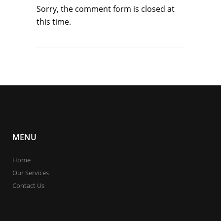
Sorry, the comment form is closed at
this time.
MENU
Home
Our Services
Contact Us