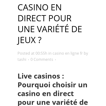
CASINO EN
DIRECT POUR
UNE VARIÉTÉ DE
JEUX ?
Posted at 00:55h
in
casino en ligne fr
by
tashi
0 Comments
Live casinos :
Pourquoi choisir un
casino en direct
pour une variété de