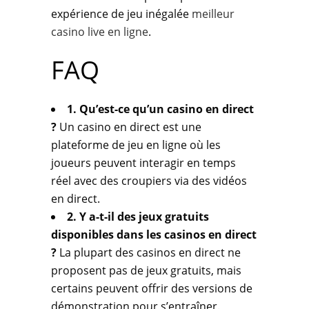
expérience de jeu inégalée
meilleur
casino live en ligne
.
FAQ
1. Qu’est-ce qu’un casino en direct
?
Un casino en direct est une
plateforme de jeu en ligne où les
joueurs peuvent interagir en temps
réel avec des croupiers via des vidéos
en direct.
2. Y a-t-il des jeux gratuits
disponibles dans les casinos en direct
?
La plupart des casinos en direct ne
proposent pas de jeux gratuits, mais
certains peuvent offrir des versions de
démonstration pour s’entraîner.