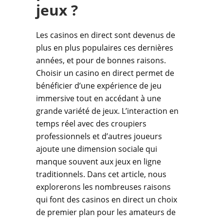
jeux ?
Les casinos en direct sont devenus de
plus en plus populaires ces dernières
années, et pour de bonnes raisons.
Choisir un casino en direct permet de
bénéficier d’une expérience de jeu
immersive tout en accédant à une
grande variété de jeux. L’interaction en
temps réel avec des croupiers
professionnels et d’autres joueurs
ajoute une dimension sociale qui
manque souvent aux jeux en ligne
traditionnels. Dans cet article, nous
explorerons les nombreuses raisons
qui font des casinos en direct un choix
de premier plan pour les amateurs de