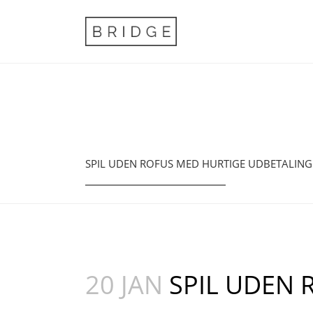
SPIL UDEN ROFUS MED HURTIGE UDBETALING
20 JAN
SPIL UDEN 