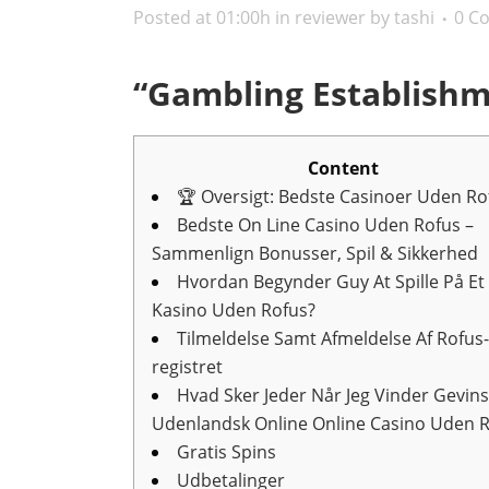
Posted at 01:00h
in
reviewer
by
tashi
0 C
“Gambling Establishm
Content
🏆 Oversigt: Bedste Casinoer Uden Ro
Bedste On Line Casino Uden Rofus –
Sammenlign Bonusser, Spil & Sikkerhed
Hvordan Begynder Guy At Spille På Et
Kasino Uden Rofus?
Tilmeldelse Samt Afmeldelse Af Rofus-
registret
Hvad Sker Jeder Når Jeg Vinder Gevinst
Udenlandsk Online Online Casino Uden 
Gratis Spins
Udbetalinger