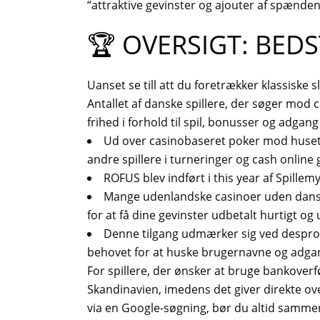
“attraktive gevinster og ajouter af spænden
🏆 OVERSIGT: BED
Uanset se till att du foretrækker klassiske 
Antallet af danske spillere, der søger mod
frihed i forhold til spil, bonusser og adg
Ud over casinobaseret poker mod huset 
andre spillere i turneringer og cash online
ROFUS blev indført i this year af Spillem
Mange udenlandske casinoer uden dansk l
for at få dine gevinster udbetalt hurtigt o
Denne tilgang udmærker sig ved desprov
behovet for at huske brugernavne og adga
For spillere, der ønsker at bruge bankoverfø
Skandinavien, imedens det giver direkte over
via en Google-søgning, bør du altid samme