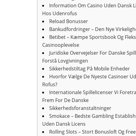
Information Om Casino Uden Dansk L
Hos Udenrofus
Reload Bonusser
Bankudfordringer – Den Nye Virkelig
Betibet – Kæmpe Sportsbook Og Fleks
Casinooplevelse
Juridiske Overvejelser For Danske Spill
Forstå Lovgivningen
Sikkerhedstiltag På Mobile Enheder
Hvorfor Vælge De Nyeste Casinoer U
Rofus?
Internationale Spillelicenser Vi Foret
Frem For De Danske
Sikkerhedsforanstaltninger
Smokace – Bedste Gambling Establis
Uden Dansk Licens
Rolling Slots – Stort Bonusloft Og Free