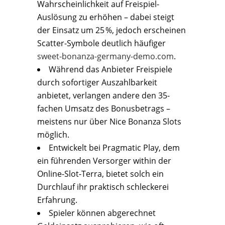
Wahrscheinlichkeit auf Freispiel-
Auslösung zu erhöhen – dabei steigt
der Einsatz um 25 %, jedoch erscheinen
Scatter-Symbole deutlich häufiger
sweet-bonanza-germany-demo.com
.
Während das Anbieter Freispiele
durch sofortiger Auszahlbarkeit
anbietet, verlangen andere den 35-
fachen Umsatz des Bonusbetrags –
meistens nur über Nice Bonanza Slots
möglich.
Entwickelt bei Pragmatic Play, dem
ein führenden Versorger within der
Online-Slot-Terra, bietet solch ein
Durchlauf ihr praktisch schleckerei
Erfahrung.
Spieler können abgerechnet