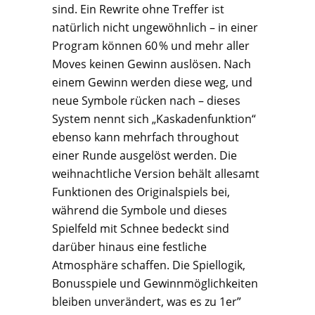
sind. Ein Rewrite ohne Treffer ist
natürlich nicht ungewöhnlich – in einer
Program können 60 % und mehr aller
Moves keinen Gewinn auslösen. Nach
einem Gewinn werden diese weg, und
neue Symbole rücken nach – dieses
System nennt sich „Kaskadenfunktion“
ebenso kann mehrfach throughout
einer Runde ausgelöst werden. Die
weihnachtliche Version behält allesamt
Funktionen des Originalspiels bei,
während die Symbole und dieses
Spielfeld mit Schnee bedeckt sind
darüber hinaus eine festliche
Atmosphäre schaffen. Die Spiellogik,
Bonusspiele und Gewinnmöglichkeiten
bleiben unverändert, was es zu 1er”