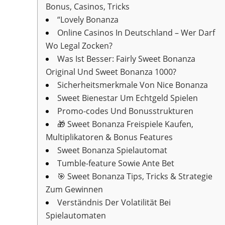
Bonus, Casinos, Tricks
“Lovely Bonanza
Online Casinos In Deutschland – Wer Darf
Wo Legal Zocken?
Was Ist Besser: Fairly Sweet Bonanza
Original Und Sweet Bonanza 1000?
Sicherheitsmerkmale Von Nice Bonanza
Sweet Bienestar Um Echtgeld Spielen
Promo-codes Und Bonusstrukturen
🎁 Sweet Bonanza Freispiele Kaufen,
Multiplikatoren & Bonus Features
Sweet Bonanza Spielautomat
Tumble-feature Sowie Ante Bet
🎯 Sweet Bonanza Tips, Tricks & Strategie
Zum Gewinnen
Verständnis Der Volatilität Bei
Spielautomaten