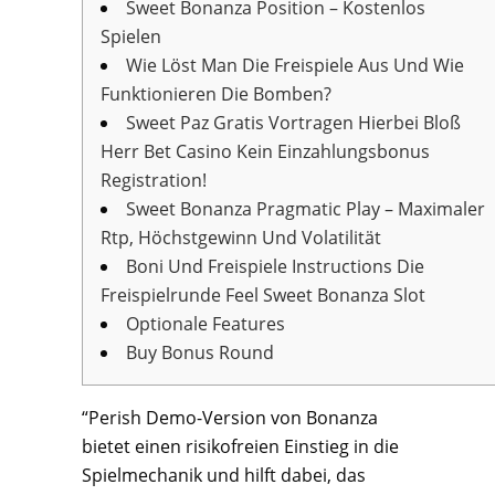
Sweet Bonanza Position – Kostenlos
Spielen
Wie Löst Man Die Freispiele Aus Und Wie
Funktionieren Die Bomben?
Sweet Paz Gratis Vortragen Hierbei Bloß
Herr Bet Casino Kein Einzahlungsbonus
Registration!
Sweet Bonanza Pragmatic Play – Maximaler
Rtp, Höchstgewinn Und Volatilität
Boni Und Freispiele Instructions Die
Freispielrunde Feel Sweet Bonanza Slot
Optionale Features
Buy Bonus Round
“Perish Demo-Version von Bonanza
bietet einen risikofreien Einstieg in die
Spielmechanik und hilft dabei, das