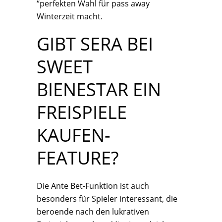
“perfekten Wahl für pass away
Winterzeit macht.
GIBT SERA BEI
SWEET
BIENESTAR EIN
FREISPIELE
KAUFEN-
FEATURE?
Die Ante Bet-Funktion ist auch
besonders für Spieler interessant, die
beroende nach den lukrativen