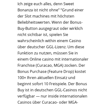
Ich zeige euch alles, denn Sweet
Bonanza ist nicht ohne” “Grund einer
der Slot machines mit höchsten
Beliebheitswerten. Wenn der Bonus-
Buy-Button ausgegraut oder wirklich
nicht sichtbar ist, spielen Sie
wahrscheinlich within einem Casino
über deutscher GGL-Lizenz. Um diese
Funktion zu nutzen, müssen Sie in
einem Online casino mit internationaler
Franchise (Curacao, MGA) zocken. Der
Bonus Purchase (Feature Drop) kostet
100× Ihren aktuellen Einsatz und
beginnt sofort 10 Freispiele. Der Bonus
Buy ist in deutschen GGL-Casinos nicht
verfügbar — nur inside internationalen
Casinos über Curacao- oder MGA-