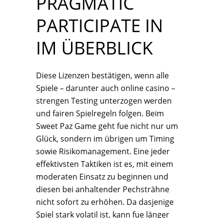
PRAGMATIC
PARTICIPATE IN
IM ÜBERBLICK
Diese Lizenzen bestätigen, wenn alle
Spiele – darunter auch online casino –
strengen Testing unterzogen werden
und fairen Spielregeln folgen. Beim
Sweet Paz Game geht fue nicht nur um
Glück, sondern im übrigen um Timing
sowie Risikomanagement. Eine jeder
effektivsten Taktiken ist es, mit einem
moderaten Einsatz zu beginnen und
diesen bei anhaltender Pechsträhne
nicht sofort zu erhöhen. Da dasjenige
Spiel stark volatil ist, kann fue länger