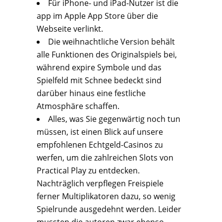
Für iPhone- und iPad-Nutzer ist die
app im Apple App Store über die
Webseite verlinkt.
Die weihnachtliche Version behält
alle Funktionen des Originalspiels bei,
während expire Symbole und das
Spielfeld mit Schnee bedeckt sind
darüber hinaus eine festliche
Atmosphäre schaffen.
Alles, was Sie gegenwärtig noch tun
müssen, ist einen Blick auf unsere
empfohlenen Echtgeld-Casinos zu
werfen, um die zahlreichen Slots von
Practical Play zu entdecken.
Nachträglich verpflegen Freispiele
ferner Multiplikatoren dazu, so wenig
Spielrunde ausgedehnt werden. Leider