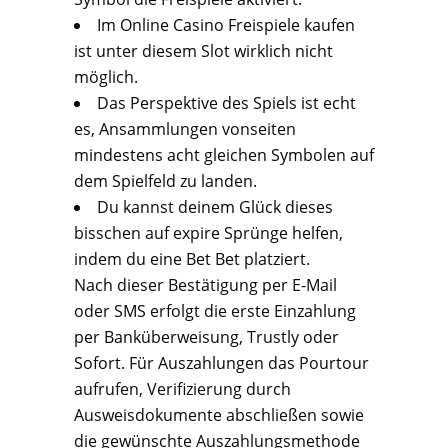
Im Online Casino Freispiele kaufen
ist unter diesem Slot wirklich nicht
möglich.
Das Perspektive des Spiels ist echt
es, Ansammlungen vonseiten
mindestens acht gleichen Symbolen auf
dem Spielfeld zu landen.
Du kannst deinem Glück dieses
bisschen auf expire Sprünge helfen,
indem du eine Bet Bet platziert.
Nach dieser Bestätigung per E-Mail
oder SMS erfolgt die erste Einzahlung
per Banküberweisung, Trustly oder
Sofort. Für Auszahlungen das Pourtour
aufrufen, Verifizierung durch
Ausweisdokumente abschließen sowie
die gewünschte Auszahlungsmethode