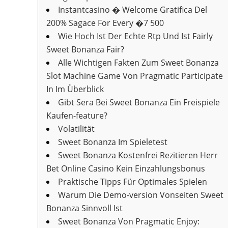
Instantcasino � Welcome Gratifica Del
200% Sagace For Every �7 500
Wie Hoch Ist Der Echte Rtp Und Ist Fairly
Sweet Bonanza Fair?
Alle Wichtigen Fakten Zum Sweet Bonanza
Slot Machine Game Von Pragmatic Participate
In Im Überblick
Gibt Sera Bei Sweet Bonanza Ein Freispiele
Kaufen-feature?
Volatilität
Sweet Bonanza Im Spieletest
Sweet Bonanza Kostenfrei Rezitieren Herr
Bet Online Casino Kein Einzahlungsbonus
Praktische Tipps Für Optimales Spielen
Warum Die Demo-version Vonseiten Sweet
Bonanza Sinnvoll Ist
Sweet Bonanza Von Pragmatic Enjoy: