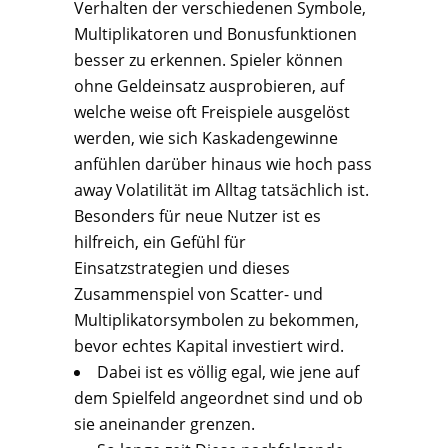
Verhalten der verschiedenen Symbole,
Multiplikatoren und Bonusfunktionen
besser zu erkennen. Spieler können
ohne Geldeinsatz ausprobieren, auf
welche weise oft Freispiele ausgelöst
werden, wie sich Kaskadengewinne
anfühlen darüber hinaus wie hoch pass
away Volatilität im Alltag tatsächlich ist.
Besonders für neue Nutzer ist es
hilfreich, ein Gefühl für
Einsatzstrategien und dieses
Zusammenspiel von Scatter- und
Multiplikatorsymbolen zu bekommen,
bevor echtes Kapital investiert wird.
Dabei ist es völlig egal, wie jene auf
dem Spielfeld angeordnet sind und ob
sie aneinander grenzen.