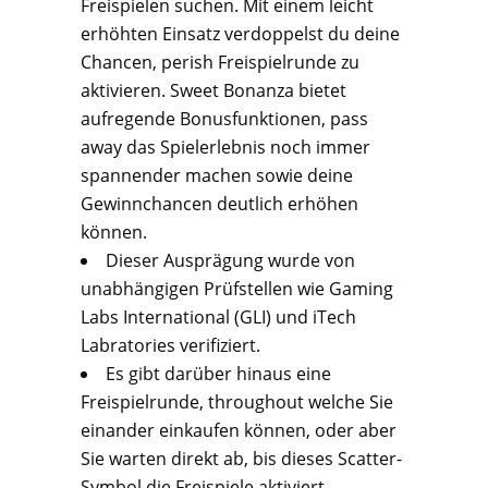
Freispielen suchen. Mit einem leicht
erhöhten Einsatz verdoppelst du deine
Chancen, perish Freispielrunde zu
aktivieren. Sweet Bonanza bietet
aufregende Bonusfunktionen, pass
away das Spielerlebnis noch immer
spannender machen sowie deine
Gewinnchancen deutlich erhöhen
können.
Dieser Ausprägung wurde von
unabhängigen Prüfstellen wie Gaming
Labs International (GLI) und iTech
Labratories verifiziert.
Es gibt darüber hinaus eine
Freispielrunde, throughout welche Sie
einander einkaufen können, oder aber
Sie warten direkt ab, bis dieses Scatter-
Symbol die Freispiele aktiviert.