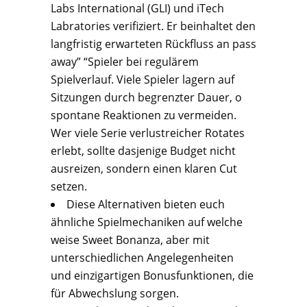
Labs International (GLI) und iTech
Labratories verifiziert. Er beinhaltet den
langfristig erwarteten Rückfluss an pass
away” “Spieler bei regulärem
Spielverlauf. Viele Spieler lagern auf
Sitzungen durch begrenzter Dauer, o
spontane Reaktionen zu vermeiden.
Wer viele Serie verlustreicher Rotates
erlebt, sollte dasjenige Budget nicht
ausreizen, sondern einen klaren Cut
setzen.
Diese Alternativen bieten euch
ähnliche Spielmechaniken auf welche
weise Sweet Bonanza, aber mit
unterschiedlichen Angelegenheiten
und einzigartigen Bonusfunktionen, die
für Abwechslung sorgen.