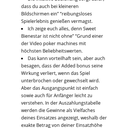
dass du auch bei kleineren
Bildschirmen ein” “reibungsloses
Spielerlebnis genießen vermagst.
Ich zeige euch alles, denn Sweet
Bienestar ist nicht ohne” “Grund einer
der Video poker machines mit
höchsten Beliebheitswerten.
Das kann vorteilhaft sein, aber auch
besagen, dass der Added bonus seine
Wirkung verliert, wenn das Spiel
unterbrochen oder gewechselt wird.
Aber das Ausgangspunkt ist einfach
sowie auch für Anfänger leicht zu
verstehen. In der Auszahlungstabelle
werden die Gewinne als Vielfaches
deines Einsatzes angezeigt, weshalb der
exakte Betrag von deiner Einsatzhöhe