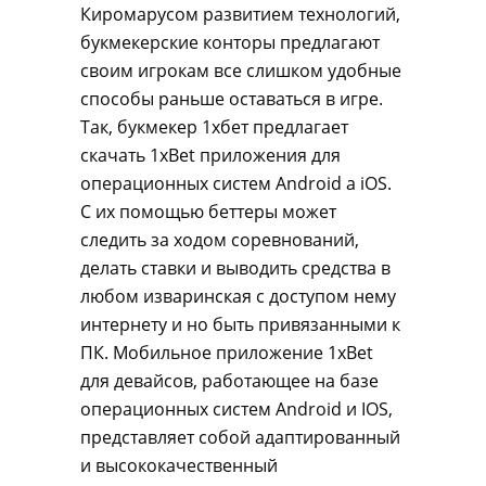
Киромарусом развитием технологий,
букмекерские конторы предлагают
своим игрокам все слишком удобные
способы раньше оставаться в игре.
Так, букмекер 1хбет предлагает
скачать 1xBet приложения для
операционных систем Android а iOS.
С их помощью беттеры может
следить за ходом соревнований,
делать ставки и выводить средства в
любом изваринская с доступом нему
интернету и но быть привязанными к
ПК. Мобильное приложение 1xBet
для девайсов, работающее на базе
операционных систем Android и IOS,
представляет собой адаптированный
и высококачественный