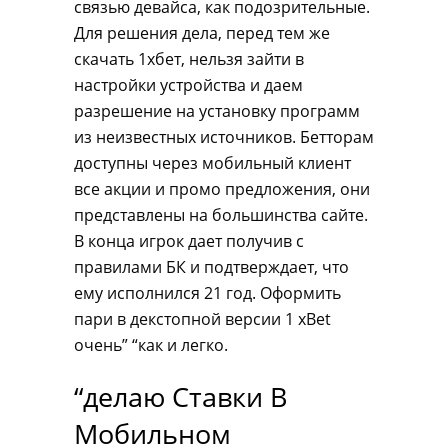
связью девайса, как подозрительные.
Для решения дела, перед тем же
скачать 1хбет, нельзя зайти в
настройки устройства и даем
разрешение на установку программ
из неизвестных источников. Бетторам
доступны через мобильный клиент
все акции и промо предложения, они
представлены на большинства сайте.
В конца игрок дает получив с
правилами БК и подтверждает, что
ему исполнился 21 год. Оформить
пари в декстопной версии 1 xBet
очень” “как и легко.
“делаю Ставки В
Мобильном