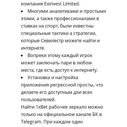
компания Exinvest Limited.
Многими аналитиками и простыми
этими, а также профессионалами в
ставках на спорт, были известны
специальные тактики а стратегии,
которые Севилестр можете найти и
интернете.
Вопреки этому каждый игрок
может заключать пари в любом
места, где есть доступ к интернету.
Установка и настройка
приложения регрессной просты, что
делаете его доступным дли всех
пользователей.
Найти 1xBet рабочее зеркало можно
только на официальном канале БК в
Telegram. При каждом один