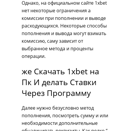
Однако, на официальном сайте 1xbet
нет некоторые ограничения а
комиссии при пополнении и выводе
расходующихся. Некоторые способы
пополнения и вывода могут взимать
комиссию, саму зависит от
выбранное метода и проценты
операции.
же Скачать 1xbet на
Пк И делать Ставки
Через Программу
Далее нужно безусловно метод
пополнения, посмотреть сумму и или
необходимости дополнительные
обналичивать реквизиты. Как редко,”