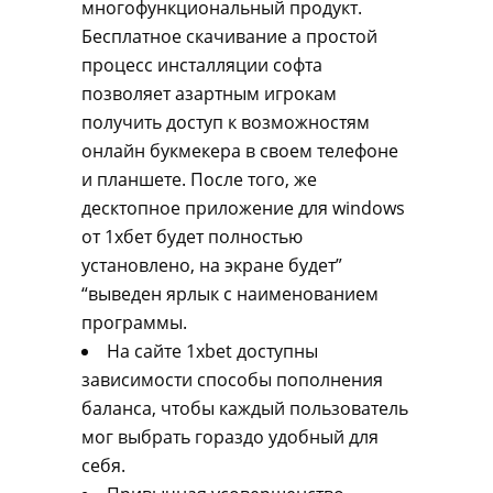
многофункциональный продукт.
Бесплатное скачивание а простой
процесс инсталляции софта
позволяет азартным игрокам
получить доступ к возможностям
онлайн букмекера в своем телефоне
и планшете. После того, же
десктопное приложение для windows
от 1хбет будет полностью
установлено, на экране будет”
“выведен ярлык с наименованием
программы.
На сайте 1xbet доступны
зависимости способы пополнения
баланса, чтобы каждый пользователь
мог выбрать гораздо удобный для
себя.