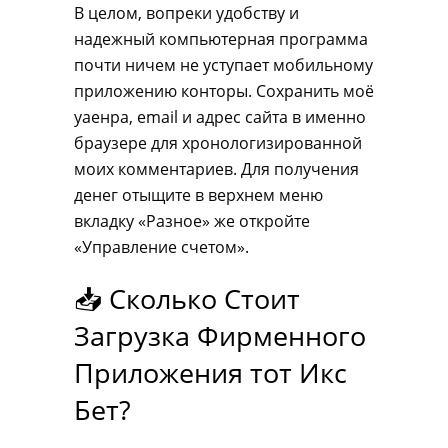
В целом, вопреки удобству и
надежный компьютерная программа
почти ничем не уступает мобильному
приложению конторы. Сохранить моё
уаенра, email и адрес сайта в именно
браузере для хронологизированной
моих комментариев. Для получения
денег отыщите в верхнем меню
вкладку «Разное» же откройте
«Управление счетом».
📥 Сколько Стоит
Загрузка Фирменного
Приложения тот Икс
Бет?