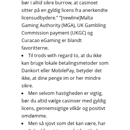
bør i altid sikre burrow, at casinoet
sitter på en gyldig licens fra anerkendte
licensudbydere.” “[newline]Malta
Gaming Authority (MGA), UK Gambling
Commission payment (UKGC) og
Curacao eGaming er blandt
favoritterne.
Til trods with regard to, at du ikke
kan bruge lokale betalingsmetoder som
Dankort eller MobilePay, betyder det
ikke, at dine penge im or her mindre
sikre.
Men selvom hastigheden er vigtig,
bør du altid vælge casinoer med gyldig
licens, gennemsigtige vilkår og positivt
omdømme.
Men så sjovt som det kan være, har