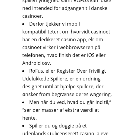
spillemyndighed samt ROFUS kan lukke
ned intended for adgangen til danske
casinoer.
Derfor tjekker vi mobil
kompatibiliteten, om hvorvidt casinoet
har en dedikeret casino app, elr om
casinoet virker i webbrowseren på
telefonen, hvad finish det er iOS eller
Android osv.
RoFus, eller Register Over Frivilligt
Udelukkede Spillere, er en ordning
designet until at hjælpe spillere, der
ønsker from begrænse deres wagering.
Men når du ved, hvad du går ind til,”
“ser der masser af ekstra værdi at
hente.
Spiller du og doggie på et
udenlandsk (ulicenseret) casino, aleve