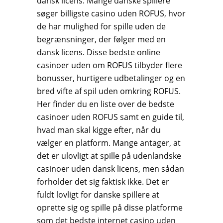
dansk licens. Mange danske spillere
søger billigste casino uden ROFUS, hvor
de har mulighed for spille uden de
begrænsninger, der følger med en
dansk licens. Disse bedste online
casinoer uden om ROFUS tilbyder flere
bonusser, hurtigere udbetalinger og en
bred vifte af spil uden omkring ROFUS.
Her finder du en liste over de bedste
casinoer uden ROFUS samt en guide til,
hvad man skal kigge efter, når du
vælger en platform. Mange antager, at
det er ulovligt at spille på udenlandske
casinoer uden dansk licens, men sådan
forholder det sig faktisk ikke. Det er
fuldt lovligt for danske spillere at
oprette sig og spille på disse platforme
som det bedste internet casino uden