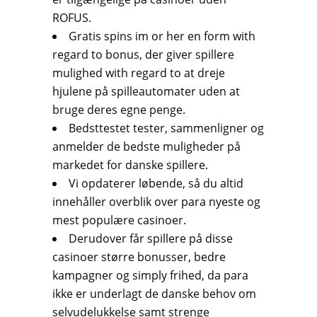
ROFUS.
Gratis spins im or her en form with
regard to bonus, der giver spillere
mulighed with regard to at dreje
hjulene på spilleautomater uden at
bruge deres egne penge.
Bedsttestet tester, sammenligner og
anmelder de bedste muligheder på
markedet for danske spillere.
Vi opdaterer løbende, så du altid
innehåller overblik over para nyeste og
mest populære casinoer.
Derudover får spillere på disse
casinoer større bonusser, bedre
kampagner og simply frihed, da para
ikke er underlagt de danske behov om
selvudelukkelse samt strenge