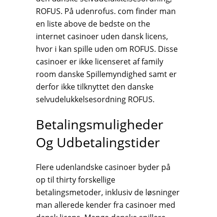
ROFUS. På udenrofus. com finder man
en liste above de bedste on the
internet casinoer uden dansk licens,
hvor i kan spille uden om ROFUS. Disse
casinoer er ikke licenseret af family
room danske Spillemyndighed samt er
derfor ikke tilknyttet den danske
selvudelukkelsesordning ROFUS.
Betalingsmuligheder
Og Udbetalingstider
Flere udenlandske casinoer byder på
op til thirty forskellige
betalingsmetoder, inklusiv de løsninger
man allerede kender fra casinoer med