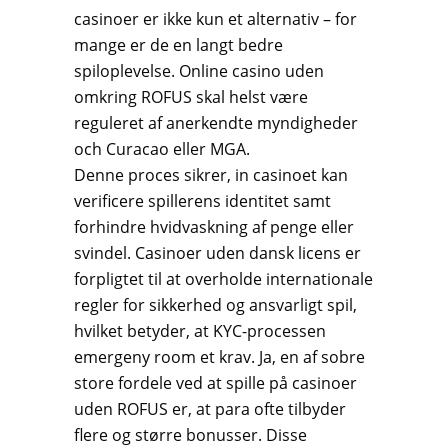
casinoer er ikke kun et alternativ – for
mange er de en langt bedre
spiloplevelse. Online casino uden
omkring ROFUS skal helst være
reguleret af anerkendte myndigheder
och Curacao eller MGA.
Denne proces sikrer, in casinoet kan
verificere spillerens identitet samt
forhindre hvidvaskning af penge eller
svindel. Casinoer uden dansk licens er
forpligtet til at overholde internationale
regler for sikkerhed og ansvarligt spil,
hvilket betyder, at KYC-processen
emergeny room et krav. Ja, en af sobre
store fordele ved at spille på casinoer
uden ROFUS er, at para ofte tilbyder
flere og større bonusser. Disse