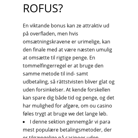
ROFUS?
En viktande bonus kan ze attraktiv ud
på overfladen, men hvis
omsætningskravene er urimelige, kan
den finale med at være næsten umulig
at omsætte til rigtige penge. En
tommelfingerregel er at bruge den
samme metode til ind- samt
udbetaling, så rättstvisten bliver glat og
uden forsinkelser. At kende forskellen
kan spare dig både tid og penge, og det
har mulighed for afgøre, om ou casino
føles trygt at bruge we det lange løb.
I denne sektion gennemgår vi para
mest populære betalingsmetoder, der
er tilgængelige på casinoer uden