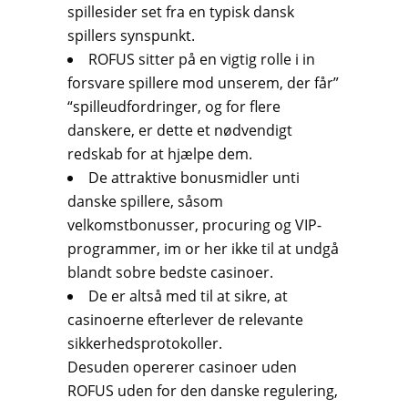
spillesider set fra en typisk dansk
spillers synspunkt.
ROFUS sitter på en vigtig rolle i in
forsvare spillere mod unserem, der får”
“spilleudfordringer, og for flere
danskere, er dette et nødvendigt
redskab for at hjælpe dem.
De attraktive bonusmidler unti
danske spillere, såsom
velkomstbonusser, procuring og VIP-
programmer, im or her ikke til at undgå
blandt sobre bedste casinoer.
De er altså med til at sikre, at
casinoerne efterlever de relevante
sikkerhedsprotokoller.
Desuden opererer casinoer uden
ROFUS uden for den danske regulering,