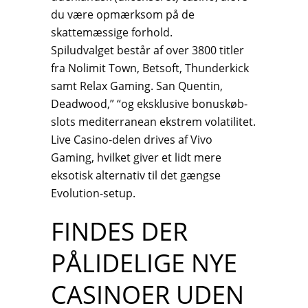
du være opmærksom på de
skattemæssige forhold.
Spiludvalget består af over 3800 titler
fra Nolimit Town, Betsoft, Thunderkick
samt Relax Gaming. San Quentin,
Deadwood,” “og eksklusive bonuskøb-
slots mediterranean ekstrem volatilitet.
Live Casino-delen drives af Vivo
Gaming, hvilket giver et lidt mere
eksotisk alternativ til det gængse
Evolution-setup.
FINDES DER
PÅLIDELIGE NYE
CASINOER UDEN