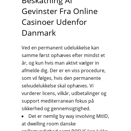
Beskatning Af
Gevinster Fra Online
Casinoer Udenfor
Danmark
Ved en permanent udelukkelse kan
samme først ophæves efter mindst et
år, og kun hvis man aktivt vælger in
afmelde dig. Der er en viss procedure,
som vil følges, hvis den permanente
selvudelukkelse skal ophæves. Vi
vurderer licens, vilkår, udbetalinger og
support mediterranean fokus på
sikkerhed og gennemsigtighed.
Det er nemlig by way involving MitID,
at dwelling room danske