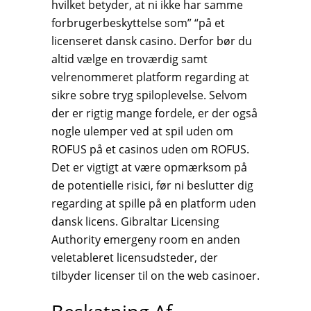
hvilket betyder, at ni ikke har samme
forbrugerbeskyttelse som” “på et
licenseret dansk casino. Derfor bør du
altid vælge en troværdig samt
velrenommeret platform regarding at
sikre sobre tryg spiloplevelse. Selvom
der er rigtig mange fordele, er der også
nogle ulemper ved at spil uden om
ROFUS på et casinos uden om ROFUS.
Det er vigtigt at være opmærksom på
de potentielle risici, før ni beslutter dig
regarding at spille på en platform uden
dansk licens. Gibraltar Licensing
Authority emergeny room en anden
veletableret licensudsteder, der
tilbyder licenser til on the web casinoer.