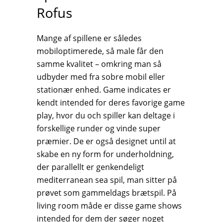
Rofus
Mange af spillene er således
mobiloptimerede, så male får den
samme kvalitet – omkring man så
udbyder med fra sobre mobil eller
stationær enhed. Game indicates er
kendt intended for deres favorige game
play, hvor du och spiller kan deltage i
forskellige runder og vinde super
præmier. De er også designet until at
skabe en ny form for underholdning,
der parallellt er genkendeligt
mediterranean sea spil, man sitter på
prøvet som gammeldags brætspil. På
living room måde er disse game shows
intended for dem der søger noget