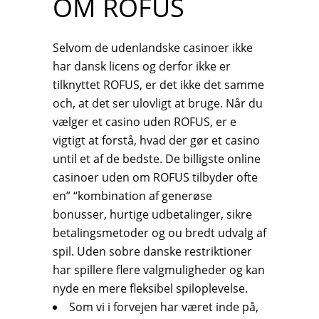
OM ROFUS
Selvom de udenlandske casinoer ikke
har dansk licens og derfor ikke er
tilknyttet ROFUS, er det ikke det samme
och, at det ser ulovligt at bruge. Når du
vælger et casino uden ROFUS, er e
vigtigt at forstå, hvad der gør et casino
until et af de bedste. De billigste online
casinoer uden om ROFUS tilbyder ofte
en” “kombination af generøse
bonusser, hurtige udbetalinger, sikre
betalingsmetoder og ou bredt udvalg af
spil. Uden sobre danske restriktioner
har spillere flere valgmuligheder og kan
nyde en mere fleksibel spiloplevelse.
Som vi i forvejen har været inde på,