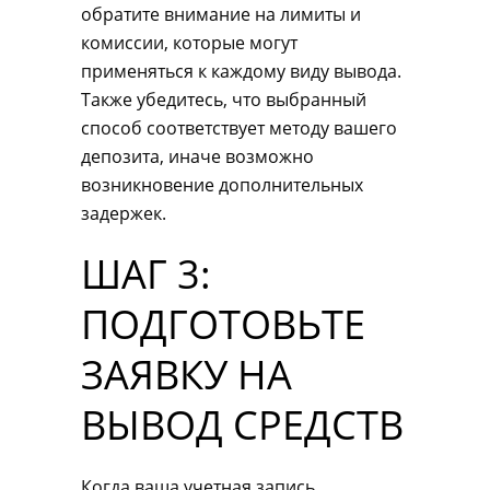
обратите внимание на лимиты и
комиссии, которые могут
применяться к каждому виду вывода.
Также убедитесь, что выбранный
способ соответствует методу вашего
депозита, иначе возможно
возникновение дополнительных
задержек.
ШАГ 3:
ПОДГОТОВЬТЕ
ЗАЯВКУ НА
ВЫВОД СРЕДСТВ
Когда ваша учетная запись