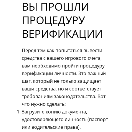
ВЫ ПРОШЛИ
ПРОЦЕДУРУ
ВЕРИФИКАЦИИ
Перед тем как попытаться вывести
средства с вашего игрового счета,
вам необходимо пройти процедуру
верификации личности. Это важный
шаг, который не только защищает
ваши средства, но и соответствует
требованиям законодательства. Вот
что нужно сделать:
Загрузите копию документа,
удостоверяющего личность (паспорт
или водительские права).