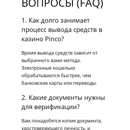
ВОПРОСЫ (FAQ)
1. Как долго занимает
процесс вывода средств в
казино Pinco?
Время вывода средств зависит от
выбранного вами метода.
Электронные кошельки
обрабатываются быстрее, чем
банковские карты или переводы.
2. Какие документы нужны
для верификации?
Вам понадобятся копия документа,
удостоверяющего личность, и