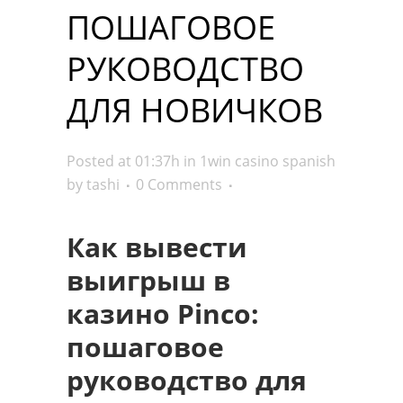
ПОШАГОВОЕ
РУКОВОДСТВО
ДЛЯ НОВИЧКОВ
Posted at 01:37h
in
1win casino spanish
by
tashi
0 Comments
Как вывести
выигрыш в
казино Pinco:
пошаговое
руководство для