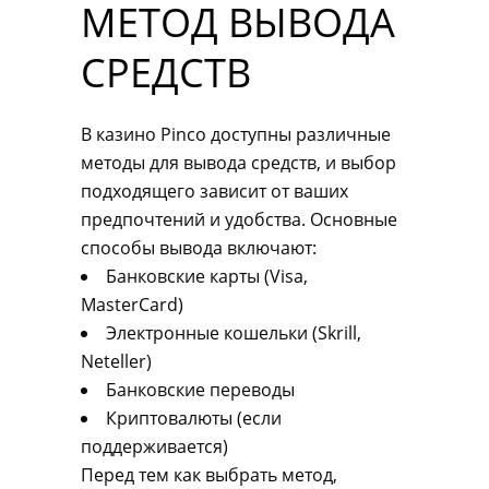
МЕТОД ВЫВОДА
СРЕДСТВ
В казино Pinco доступны различные
методы для вывода средств, и выбор
подходящего зависит от ваших
предпочтений и удобства. Основные
способы вывода включают:
Банковские карты (Visa,
MasterCard)
Электронные кошельки (Skrill,
Neteller)
Банковские переводы
Криптовалюты (если
поддерживается)
Перед тем как выбрать метод,