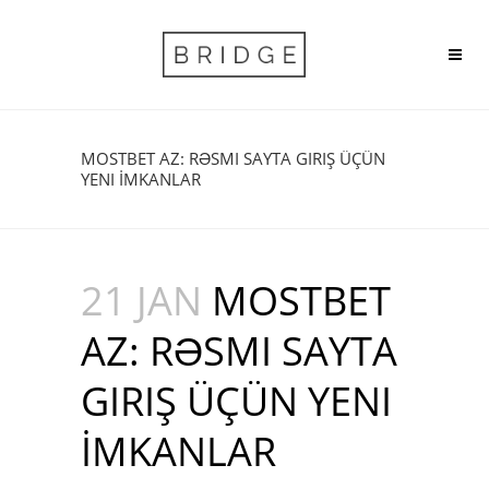
MOSTBET AZ: RƏSMI SAYTA GIRIŞ ÜÇÜN
YENI İMKANLAR
21 JAN
MOSTBET
AZ: RƏSMI SAYTA
GIRIŞ ÜÇÜN YENI
İMKANLAR