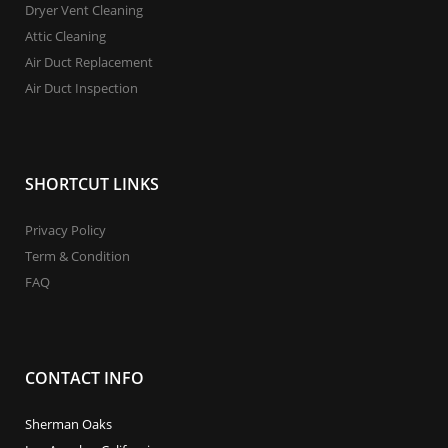
Dryer Vent Cleaning
Attic Cleaning
Air Duct Replacement
Air Duct Inspection
SHORTCUT LINKS
Privacy Policy
Term & Condition
FAQ
CONTACT INFO
Sherman Oaks