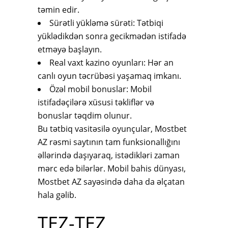
təmin edir.
Sürətli yükləmə sürəti: Tətbiqi
yüklədikdən sonra gecikmədən istifadə
etməyə başlayın.
Real vaxt kazino oyunları: Hər an
canlı oyun təcrübəsi yaşamaq imkanı.
Özəl mobil bonuslar: Mobil
istifadəçilərə xüsusi təkliflər və
bonuslar təqdim olunur.
Bu tətbiq vasitəsilə oyunçular, Mostbet
AZ rəsmi saytının tam funksionallığını
əllərində daşıyaraq, istədikləri zaman
mərc edə bilərlər. Mobil bahis dünyası,
Mostbet AZ sayəsində daha da əlçatan
hala gəlib.
TEZ-TEZ