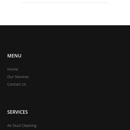
MENU
Home
Our Services
Contact Us
SERVICES
Air Duct Cleaning