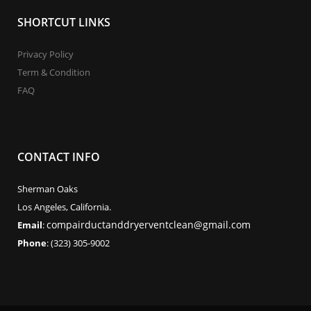
SHORTCUT LINKS
Privacy Policy
Term & Condition
FAQ
CONTACT INFO
Sherman Oaks
Los Angeles, California.
compairductanddryerventclean@gmail.com
Email
:
Phone
: (323) 305-9002