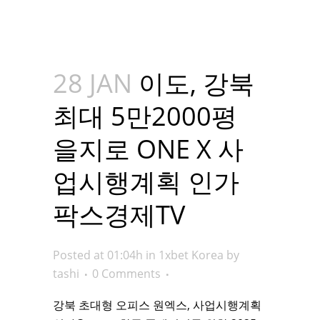
28 JAN
이도, 강북
최대 5만2000평
을지로 ONE X 사
업시행계획 인가
팍스경제TV
Posted at 01:04h
in
1xbet Korea
by
tashi
0 Comments
강북 초대형 오피스 원엑스, 사업시행계획