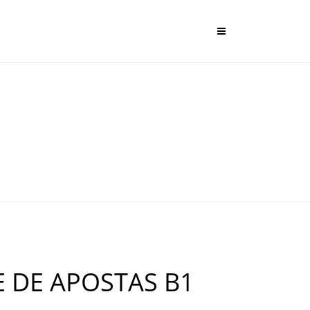
E DE APOSTAS B1