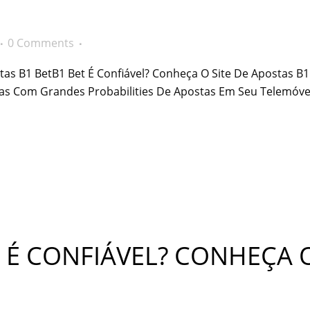
0 Comments
stas B1 BetB1 Bet É Confiável? Conheça O Site De Apostas B
as Com Grandes Probabilities De Apostas Em Seu Telemóve
 É CONFIÁVEL? CONHEÇA O