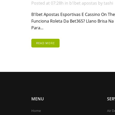
Posted at 07:28h
in
b1bet apostas
by
tashi
B1bet Apostas Esportivas E Cassino On Th
Funciona Roleta Da Bet365? Llano Brisa Na
Para...
READ MORE
MENU
SER
Home
Air D