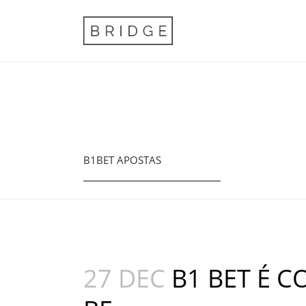
B1BET APOSTAS
27 DEC
B1 BET É C