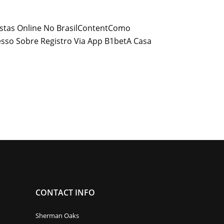
ostas Online No BrasilContentComo
esso Sobre Registro Via App B1betA Casa
CONTACT INFO
Sherman Oaks