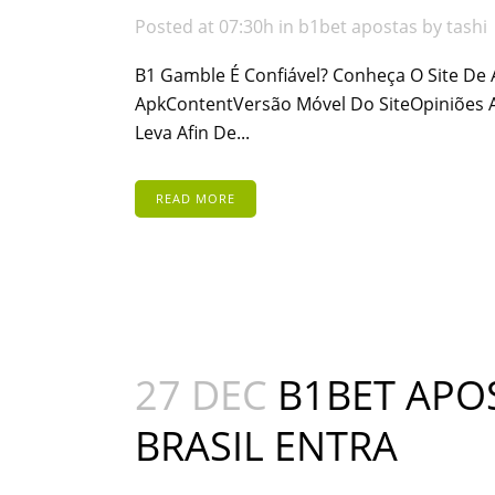
Posted at 07:30h
in
b1bet apostas
by
tashi
B1 Gamble É Confiável? Conheça O Site De 
ApkContentVersão Móvel Do SiteOpiniões 
Leva Afin De...
READ MORE
27 DEC
B1BET APO
BRASIL ENTRA