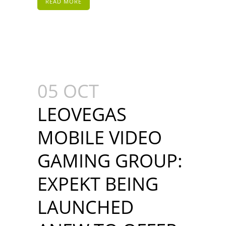
READ MORE
05 OCT
LEOVEGAS
MOBILE VIDEO
GAMING GROUP:
EXPEKT BEING
LAUNCHED