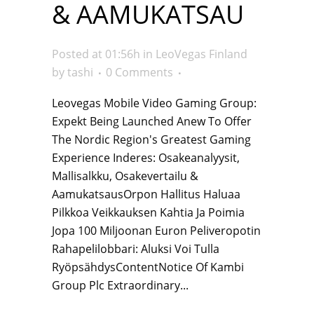
& AAMUKATSAU
Posted at 01:56h
in
LeoVegas Finland
by
tashi
0 Comments
Leovegas Mobile Video Gaming Group:
Expekt Being Launched Anew To Offer
The Nordic Region's Greatest Gaming
Experience Inderes: Osakeanalyysit,
Mallisalkku, Osakevertailu &
AamukatsausOrpon Hallitus Haluaa
Pilkkoa Veikkauksen Kahtia Ja Poimia
Jopa 100 Miljoonan Euron Peliveropotin
Rahapelilobbari: Aluksi Voi Tulla
RyöpsähdysContentNotice Of Kambi
Group Plc Extraordinary...