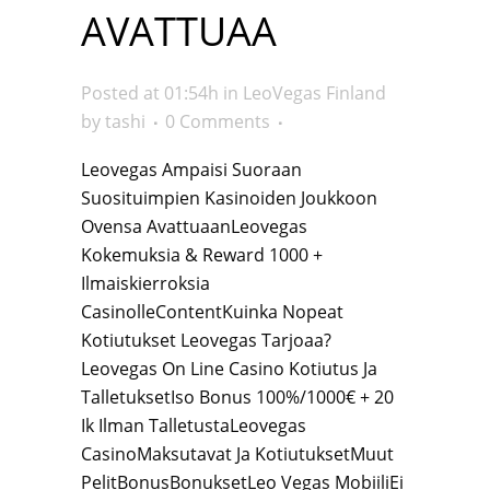
AVATTUAA
Posted at 01:54h
in
LeoVegas Finland
by
tashi
0 Comments
Leovegas Ampaisi Suoraan
Suosituimpien Kasinoiden Joukkoon
Ovensa AvattuaanLeovegas
Kokemuksia & Reward 1000 +
Ilmaiskierroksia
CasinolleContentKuinka Nopeat
Kotiutukset Leovegas Tarjoaa?
Leovegas On Line Casino Kotiutus Ja
TalletuksetIso Bonus 100%/1000€ + 20
Ik Ilman TalletustaLeovegas
CasinoMaksutavat Ja KotiutuksetMuut
PelitBonusBonuksetLeo Vegas MobiiliEi