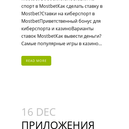
спорт в MostbetКак сделать ставку в
Mostbet?Ставки на киберспорт в
MostbetПриветственный бонус для
киберспорта и казиноВарианты
ставок MostbetКак вывести деньги?
Самые популярные игры в казино...
READ MORE
16 DEC
ПРИЛОЖЕНИЯ