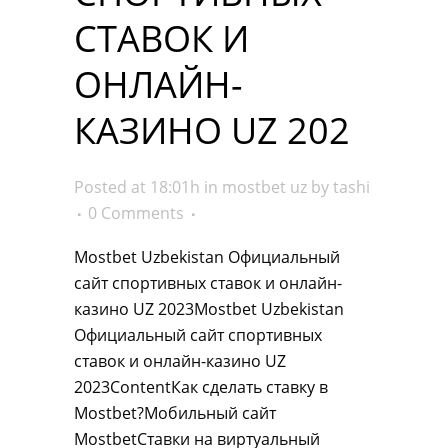
СТАВОК И
ОНЛАЙН-
КАЗИНО UZ 202
Posted at 18:01h
in
mostbet uz
by
tashi
0 Comments
Mostbet Uzbekistan Официальный
сайт спортивных ставок и онлайн-
казино UZ 2023Mostbet Uzbekistan
Официальный сайт спортивных
ставок и онлайн-казино UZ
2023ContentКак сделать ставку в
Mostbet?Мобильный сайт
MostbetСтавки на виртуальный