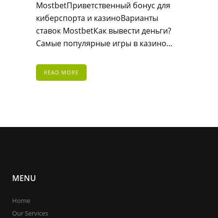
MostbetПриветственный бонус для
киберспорта и казиноВарианты
ставок MostbetКак вывести деньги?
Самые популярные игры в казино...
READ MORE
MENU
Home
Our Services