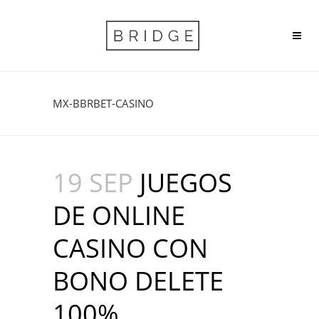
MX-BBRBET-CASINO
19 SEP
JUEGOS
DE ONLINE
CASINO CON
BONO DELETE
100%