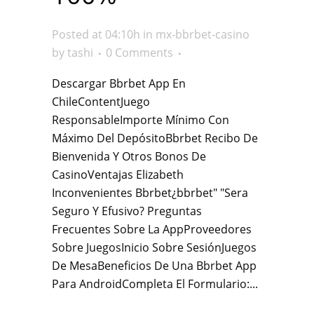
Posted at 04:10h
in
mx-bbrbet-casino
by
tashi
0 Comments
Descargar Bbrbet App En
ChileContentJuego
ResponsableImporte Mínimo Con
Máximo Del DepósitoBbrbet Recibo De
Bienvenida Y Otros Bonos De
CasinoVentajas Elizabeth
Inconvenientes Bbrbet¿bbrbet" "Sera
Seguro Y Efusivo? Preguntas
Frecuentes Sobre La AppProveedores
Sobre JuegosInicio Sobre SesiónJuegos
De MesaBeneficios De Una Bbrbet App
Para AndroidCompleta El Formulario:...