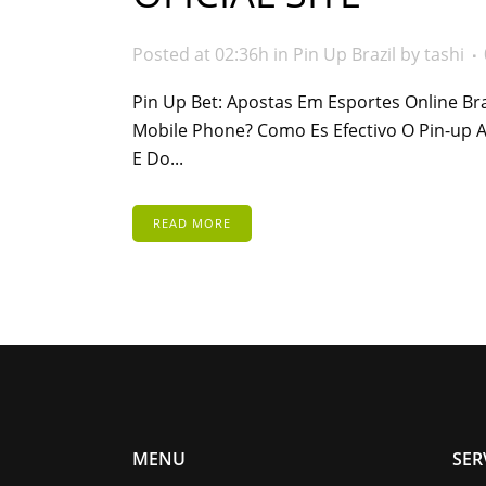
Posted at 02:36h
in
Pin Up Brazil
by
tashi
Pin Up Bet: Apostas Em Esportes Online B
Mobile Phone? Como Es Efectivo O Pin-up A
E Do...
READ MORE
MENU
SER