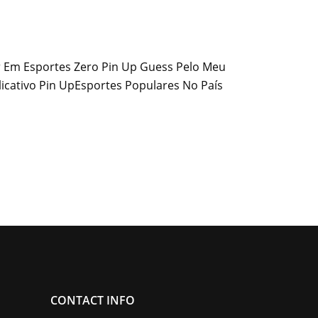
r Em Esportes Zero Pin Up Guess Pelo Meu
icativo Pin UpEsportes Populares No País
CONTACT INFO