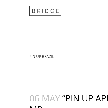
PIN UP BRAZIL
06 MAY
“PIN UP AP