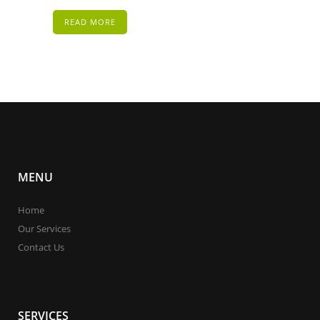
READ MORE
MENU
Home
Our Services
Contact Us
SERVICES